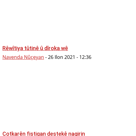
Rêwîtiya tûtinê û dîroka wê
Navenda Nûçeyan
-
26 Ilon 2021 - 12:36
Cotkarên fistiqan destekê nagirin