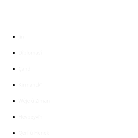
Beşên Din
Jin
Dîplomasî
Çand
Kirmanckî
Wêje û Ziman
Hevpeyvîn
Qerf û Henek