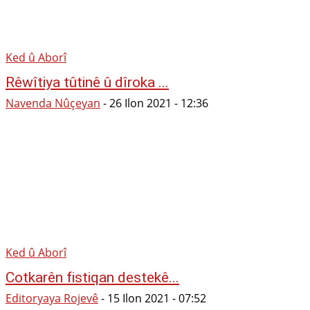
Ked û Aborî
Rêwîtiya tûtinê û dîroka ...
Navenda Nûçeyan
-
26 Ilon 2021 - 12:36
Ked û Aborî
Cotkarên fistiqan destekê...
Editoryaya Rojevê
-
15 Ilon 2021 - 07:52