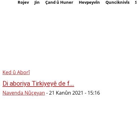
Rojev
Jin
Çand û Huner
Hevpeyvîn
Qunciknivîs
S
Ked û Aborî
Di aboriya Tirkiyeyê de f...
Navenda Nûçeyan
-
21 Kanûn 2021 - 15:16