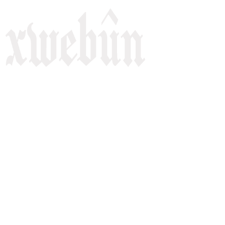
Rojnameya Heftane
Fırat Mahallesi, 499/1. Sokak,
100 Evler Sitesi No:6/F
Kayapınar, Diyarbakir
Telefon: +90(541) 806 84 85
E-mail:
rojnameyaxwebun@gmail.com