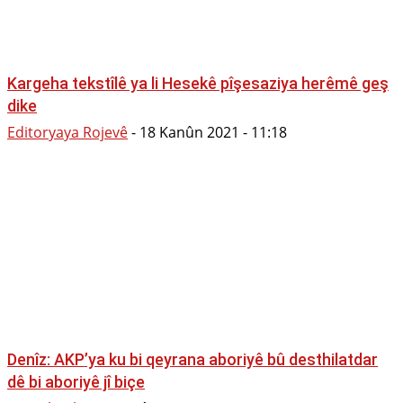
Kargeha tekstîlê ya li Hesekê pîşesaziya herêmê geş
dike
Editoryaya Rojevê
-
18 Kanûn 2021 - 11:18
Denîz: AKP’ya ku bi qeyrana aboriyê bû desthilatdar
dê bi aboriyê jî biçe