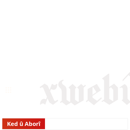
Ked û Aborî