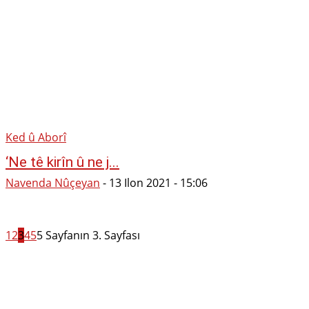
Ked û Aborî
‘Ne tê kirîn û ne j...
Navenda Nûçeyan
-
13 Ilon 2021 - 15:06
1
2
3
4
5
5 Sayfanın 3. Sayfası