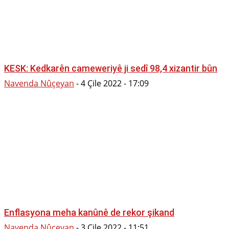
KESK: Kedkarên cameweriyê ji sedî 98,4 xizantir bûn
Navenda Nûçeyan
-
4 Çile 2022 - 17:09
Enflasyona meha kanûnê de rekor şikand
Navenda Nûçeyan
-
3 Çile 2022 - 11:51