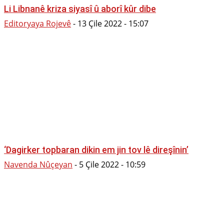
Li Libnanê kriza siyasî û aborî kûr dibe
Editoryaya Rojevê
-
13 Çile 2022 - 15:07
‘Dagirker topbaran dikin em jin tov lê direşînin’
Navenda Nûçeyan
-
5 Çile 2022 - 10:59