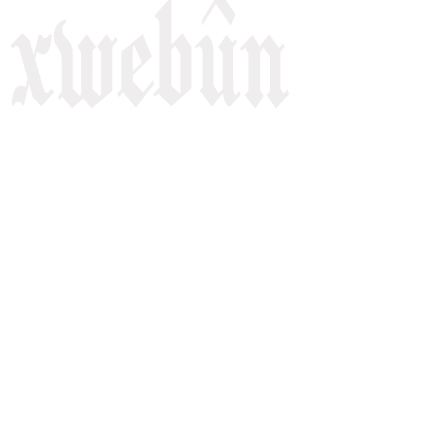
Rojnameya Heftane
Fırat Mahallesi, 499/1. Sokak,
100 Evler Sitesi No:6/F
Kayapınar, Diyarbakir
Telefon: +90(541) 806 84 85
E-mail:
rojnameyaxwebun@gmail.com
Malper: xwebun1.org