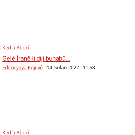
Ked û Aborî
Gelê Îranê li dijî buhabû...
Editoryaya Rojevê
-
14 Gulan 2022 - 11:58
Ked û Aborî