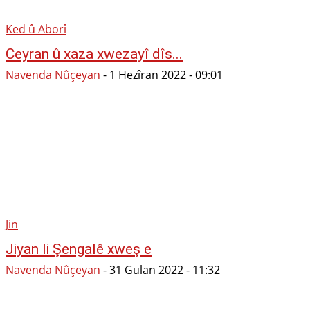
Ked û Aborî
Ceyran û xaza xwezayî dîs...
Navenda Nûçeyan
-
1 Hezîran 2022 - 09:01
Jin
Jiyan li Şengalê xweş e
Navenda Nûçeyan
-
31 Gulan 2022 - 11:32