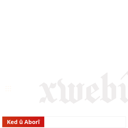
Ked û Aborî