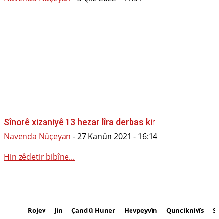
Sînorê xizaniyê 13 hezar lîra derbas kir
Navenda Nûçeyan
-
27 Kanûn 2021 - 16:14
Hin zêdetir bibîne...
Rojev
Jin
Çand û Huner
Hevpeyvîn
Qunciknivîs
S