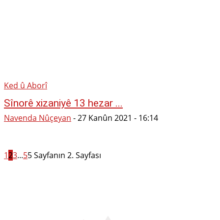
Ked û Aborî
Sînorê xizaniyê 13 hezar ...
Navenda Nûçeyan
-
27 Kanûn 2021 - 16:14
1
2
3
...
5
5 Sayfanın 2. Sayfası