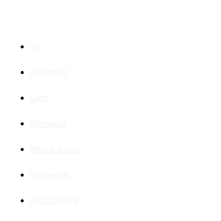
Beşên Din
Jin
Dîplomasî
Çand
Kirmanckî
Wêje û Ziman
Hevpeyvîn
Qerf û Henek