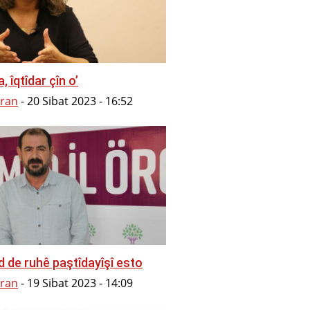
, îqtîdar çîn o’
ran
-
20 Sibat 2023 - 16:52
 de ruhê paştîdayîşî esto
ran
-
19 Sibat 2023 - 14:09