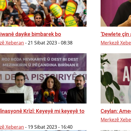
ziwanê dayike bimbarek bo
‘Dewlete çîn a
zê Xeberan
-
21 Sibat 2023 - 08:38
Merkezê Xebe
înasyonê Krîzî: Keyeyê mi keyeyê to
Ceylan: Amed
Merkezê Xebe
zê Xeberan
-
19 Sibat 2023 - 16:40