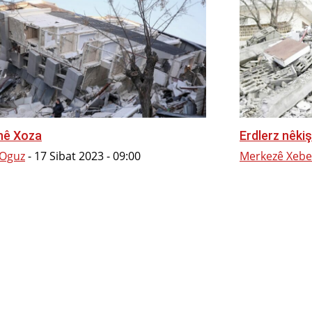
nê Xoza
Erdlerz nêki
 Oguz
-
17 Sibat 2023 - 09:00
Merkezê Xebe