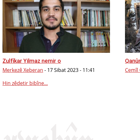
Zulfîkar Yilmaz nemir o
Qanû
Merkezê Xeberan
-
17 Sibat 2023 - 11:41
Cemîl
Hin zêdetir bibîne...