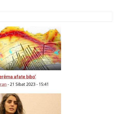
emû
erêma afate bibo’
ran
-
21 Sibat 2023 - 15:41