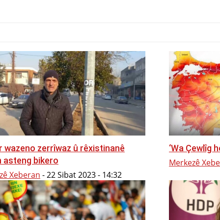
ciknivîs
Serbest
Kirmanckî
Podcast
Dîmen
H
ar wazeno zerrîwaz û rêxistinanê
‘Wa Çewlîg h
n asteng bikero
Merkezê Xebe
zê Xeberan
-
22 Sibat 2023 - 14:32