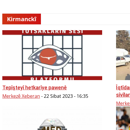
Rojev
Jin
Çand û Huner
Hevpeyvîn
Qun
Kirmanckî
Tepîşteyî hetkarîye pawenê
Îqtîd
sîvîla
Merkezê Xeberan
-
22 Sibat 2023 - 16:35
Merke