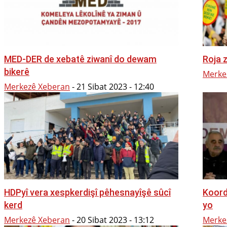
MED-DER de xebatê ziwanî do dewam
Roja 
bikerê
Merke
Merkezê Xeberan
-
21 Sibat 2023 - 12:40
HDPyî vera xespkerdişî pêhesnayîşê sûcî
Koord
kerd
yo
Merkezê Xeberan
-
20 Sibat 2023 - 13:12
Merke