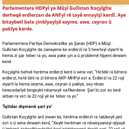
Parlamentera HDPyî ya Mûşî Gulîstan Koçyîgîte
derheqê erdlerzan de ANFyî rê tayê ernayîşî kerdî. Aye
bitaybetî bala çinbîyayîşê xeyme, awe, ceyran û
pakîye kerde.
Parlamentera Partîya Demokratîke ya Şaran (HDP) a Mûşî
Gulîstan Koçyîgîte da zanayene ke erdlerzî ra 3 hewteyî vîyartî la
hema zî şar teber ra yo, awa pake çin a û problemê hîjyenî dewam
kenê.
Koçyîgîte behsê herêma erdlerzî kerd û wina vat, ‘‘Hetêkî ra bêtera
erdlerzî, hetê bînî ra zî bêtera AKP-MHPyî est a. Erdlerzî ra 22 rojî
vîyartî la hema xeyme, awe, ceyran û pakîye, sey nînan
hewcedarîyê bingeyînî nêameyê safîkerdene. Şarî bi zor xo binê
xirban ra vet, la 22 rojî yê ke teber ra yo.’’
‘Îqtîdar dişmenê şarî yo’
Gulîstan Koçyîgîte ard ziwan ke, herêma erdlerzî ra talûkeyê janî
est o û wina dewam kerd, ‘‘Xeylê herêman ra nêweşxaneyî rijîyayê