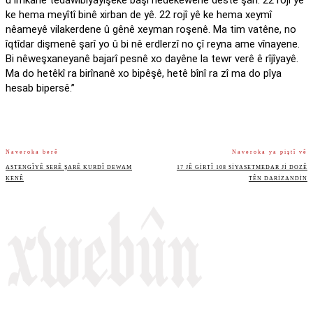
û îmkanê tedawîbîyayîşêkê başî nêdekewenê destê şarî. 22 rojî yê
ke hema meyîtî binê xirban de yê. 22 rojî yê ke hema xeymî
nêameyê vilakerdene û gênê xeyman roşenê. Ma tim vatêne, no
îqtîdar dişmenê şarî yo û bi nê erdlerzî no çî reyna ame vînayene.
Bi nêweşxaneyanê bajarî pesnê xo dayêne la tewr verê ê rîjîyayê.
Ma do hetêkî ra birînanê xo bipêşê, hetê bînî ra zî ma do pîya
hesab bipersê.’’
Naveroka berê
Naveroka ya piştî vê
ASTENGÎYÊ SERÊ ŞARÊ KURDÎ DEWAM
17 JÊ GIRTÎ 108 SIYASETMEDAR JI DOZÊ
KENÊ
TÊN DARIZANDIN