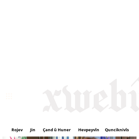
Rojev
Jin
Çand û Huner
Hevpeyvîn
Qunciknivîs
Se