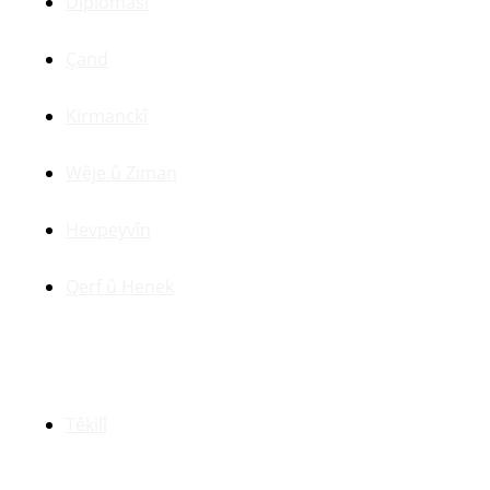
Dîplomasî
Çand
Kirmanckî
Wêje û Ziman
Hevpeyvîn
Qerf û Henek
Yên Din
Têkilî