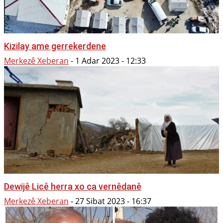
Kizilay ame gerrekerdene
Merkezê Xeberan
-
1 Adar 2023 - 12:33
Dewijê Licê herra xo ca vernêdanê
Merkezê Xeberan
-
27 Sibat 2023 - 16:37