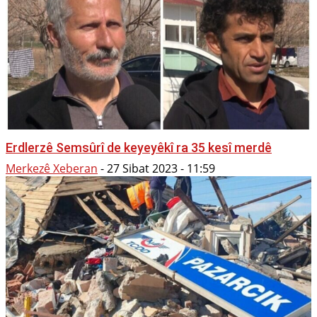
Erdlerzê Semsûrî de keyeyêkî ra 35 kesî merdê
Merkezê Xeberan
-
27 Sibat 2023 - 11:59