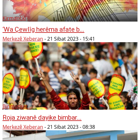
Kirmanckî
‘Wa Çewlîg herêma afate b...
Merkezê Xeberan
-
21 Sibat 2023 - 15:41
Binmanşet
Roja ziwanê dayike bimbar...
Merkezê Xeberan
-
21 Sibat 2023 - 08:38