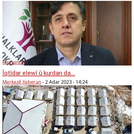
Kirmanckî
Îqtîdar elewî û kurdan da...
Merkezê Xeberan
-
2 Adar 2023 - 14:24