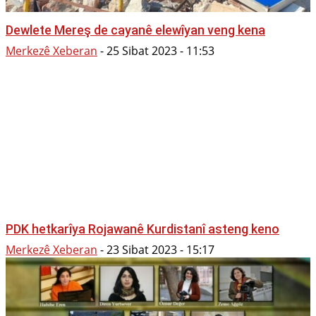
Dewlete Mereş de cayanê elewîyan veng kena
Merkezê Xeberan
-
25 Sibat 2023 - 11:53
PDK hetkarîya Rojawanê Kurdistanî asteng keno
Merkezê Xeberan
-
23 Sibat 2023 - 15:17