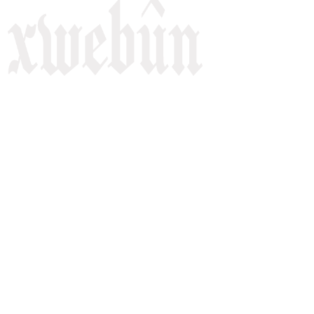
Rojnameya Heftane
Fırat Mahallesi, 499/1. Sokak,
100 Evler Sitesi No:6/F
Kayapınar, Diyarbakir
Telefon: +90(541) 806 84 85
E-mail:
rojnameyaxwebun@gmail.com
Malper: xwebun1.org