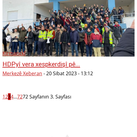
Kirmanckî
HDPyî vera xespkerdişî pê...
Merkezê Xeberan
-
20 Sibat 2023 - 13:12
1
2
3
4
...
72
72 Sayfanın 3. Sayfası