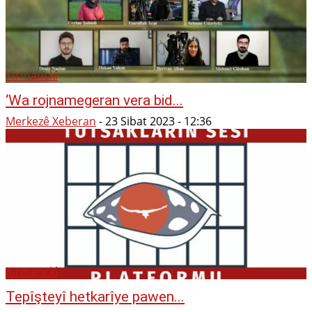
Kirmanckî
‘Wa rojnamegeran vera bid...
Merkezê Xeberan
-
23 Sibat 2023 - 12:36
Kirmanckî
Tepîşteyî hetkarîye pawen...