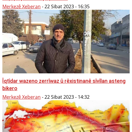
Merkezê Xeberan
-
22 Sibat 2023 - 16:35
Îqtîdar wazeno zerrîwaz û rêxistinanê sîvîlan asteng
bikero
Merkezê Xeberan
-
22 Sibat 2023 - 14:32