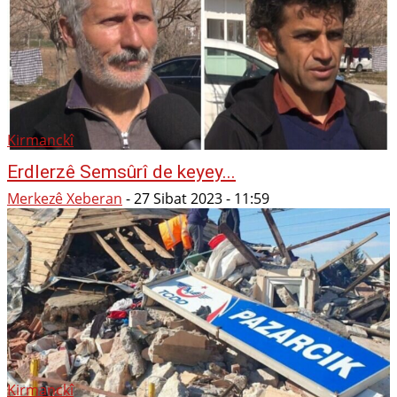
Kirmanckî
Erdlerzê Semsûrî de keyey...
Merkezê Xeberan
-
27 Sibat 2023 - 11:59
Kirmanckî