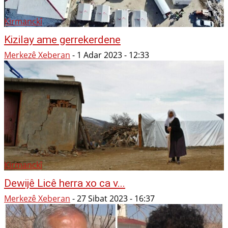
Kirmanckî
Kizilay ame gerrekerdene
Merkezê Xeberan
-
1 Adar 2023 - 12:33
Kirmanckî
Dewijê Licê herra xo ca v...
Merkezê Xeberan
-
27 Sibat 2023 - 16:37