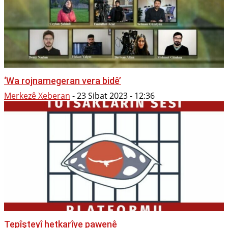
‘Wa rojnamegeran vera bidê’
Merkezê Xeberan
-
23 Sibat 2023 - 12:36
Tepîşteyî hetkarîye pawenê