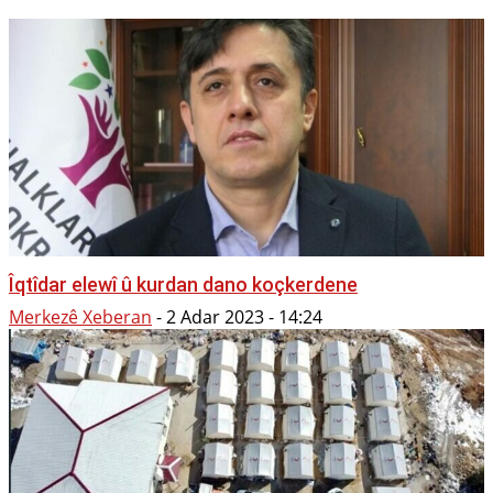
Îqtîdar elewî û kurdan dano koçkerdene
Merkezê Xeberan
-
2 Adar 2023 - 14:24