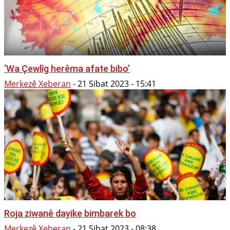
‘Wa Çewlîg herêma afate bibo’
Merkezê Xeberan
-
21 Sibat 2023 - 15:41
Roja ziwanê dayike bimbarek bo
Merkezê Xeberan
-
21 Sibat 2023 - 08:38