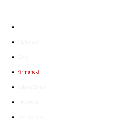
Beşên Din
Jin
Dîplomasî
Çand
Kirmanckî
Wêje û Ziman
Hevpeyvîn
Qerf û Henek