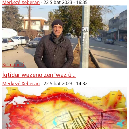
Merkezê Xeberan
-
22 Sibat 2023 - 16:35
Kirmanckî
Îqtîdar wazeno zerrîwaz û...
Merkezê Xeberan
-
22 Sibat 2023 - 14:32