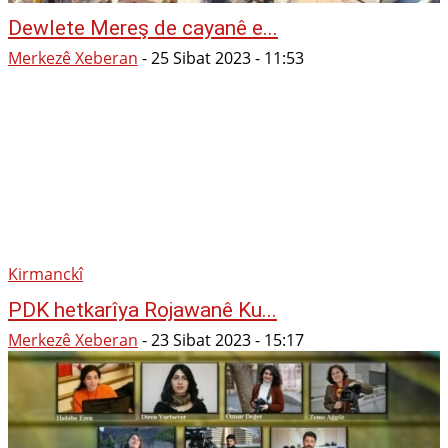
Dewlete Mereş de cayanê e...
Merkezê Xeberan
-
25 Sibat 2023 - 11:53
Kirmanckî
PDK hetkarîya Rojawanê Ku...
Merkezê Xeberan
-
23 Sibat 2023 - 15:17