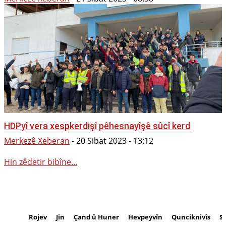
HDPyî vera xespkerdişî pêhesnayîşê sûcî kerd
Merkezê Xeberan
-
20 Sibat 2023 - 13:12
Hin zêdetir bibîne...
Rojev
Jin
Çand û Huner
Hevpeyvîn
Qunciknivîs
S