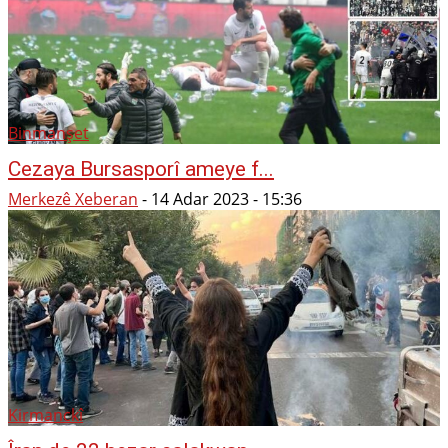
Binmanşet
Cezaya Bursasporî ameye f...
Merkezê Xeberan
-
14 Adar 2023 - 15:36
Kirmanckî