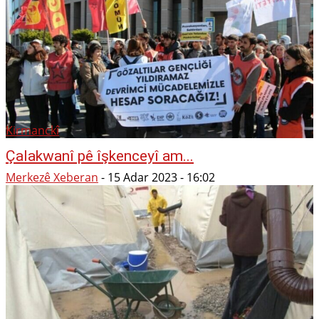
Kirmanckî
Çalakwanî pê îşkenceyî am...
Merkezê Xeberan
-
15 Adar 2023 - 16:02