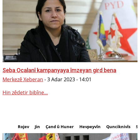
Seba Ocalanî kampanyaya îmzeyan gird bena
Merkezê Xeberan
-
3 Adar 2023 - 14:01
Hin zêdetir bibîne...
Rojev
Jin
Çand û Huner
Hevpeyvîn
Qunciknivîs
S