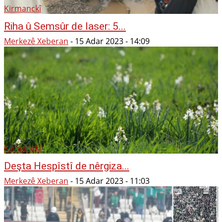
Kirmanckî
Riha û Semsûr de laser: 5...
Merkezê Xeberan
-
15 Adar 2023 - 14:09
Kirmanckî
Deşta Hespîstî de nêrgiza...
Merkezê Xeberan
-
15 Adar 2023 - 11:03