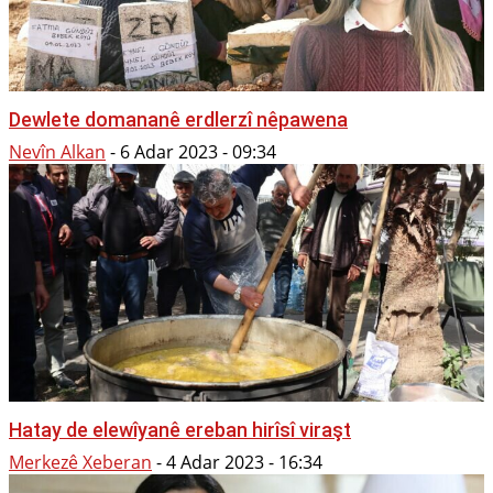
Dewlete domananê erdlerzî nêpawena
Nevîn Alkan
-
6 Adar 2023 - 09:34
Hatay de elewîyanê ereban hirîsî viraşt
Merkezê Xeberan
-
4 Adar 2023 - 16:34