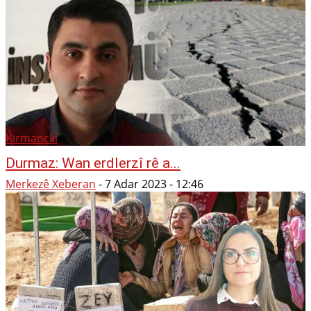
Kirmanckî
Durmaz: Wan erdlerzî rê a...
Merkezê Xeberan
-
7 Adar 2023 - 12:46