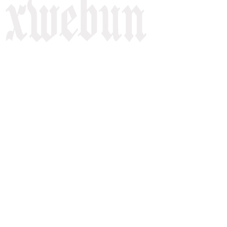
Rojnameya Heftane
Fırat Mahallesi, 499/1. Sokak,
100 Evler Sitesi No:6/F
Kayapınar, Diyarbakir
Telefon: +90(541) 806 84 85
E-mail:
rojnameyaxwebun@gmail.com
Malper: xwebun1.org