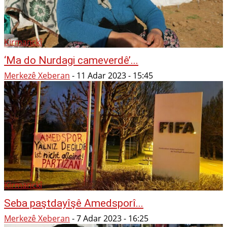
Kirmanckî
‘Ma do Nurdagi cameverdê’...
Merkezê Xeberan
-
11 Adar 2023 - 15:45
Kirmanckî
Seba paştdayîşê Amedsporî...
Merkezê Xeberan
-
7 Adar 2023 - 16:25