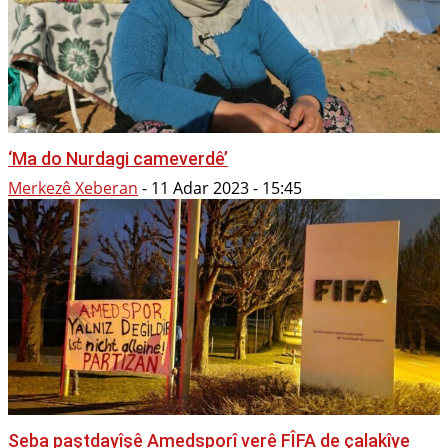
‘Ma do Nurdagi cameverdê’
Merkezê Xeberan
-
11 Adar 2023 - 15:45
Seba paştdayîşê Amedsporî verê FÎFA de çalakîye