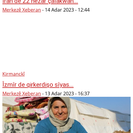
Îran de 22 hezar çalakwan...
Merkezê Xeberan
-
14 Adar 2023 - 12:44
Kirmanckî
Îzmîr de qirkerdişo sîyas...
Merkezê Xeberan
-
13 Adar 2023 - 16:37