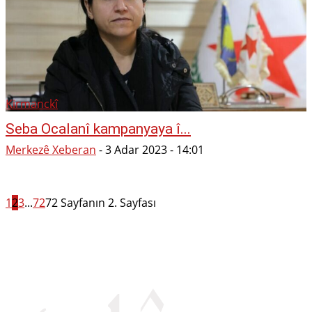
Kirmanckî
Seba Ocalanî kampanyaya î...
Merkezê Xeberan
-
3 Adar 2023 - 14:01
1
2
3
...
72
72 Sayfanın 2. Sayfası