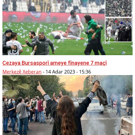
Cezaya Bursasporî ameye fînayene 7 maçî
Merkezê Xeberan
-
14 Adar 2023 - 15:36