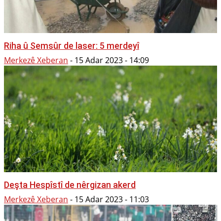
Riha û Semsûr de laser: 5 merdeyî
Merkezê Xeberan
-
15 Adar 2023 - 14:09
Deşta Hespîstî de nêrgizan akerd
Merkezê Xeberan
-
15 Adar 2023 - 11:03