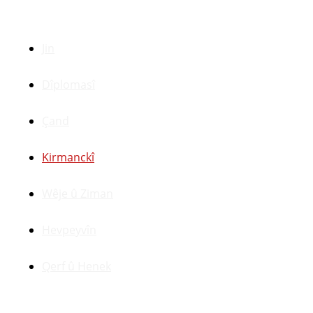
Beşên Din
Jin
Dîplomasî
Çand
Kirmanckî
Wêje û Ziman
Hevpeyvîn
Qerf û Henek
Yên Din