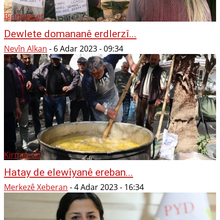
Binmanşet
Dewlete domananê erdlerzî...
Nevîn Alkan
-
6 Adar 2023 - 09:34
Kirmanckî
Hatay de elewîyanê ereban...
Merkezê Xeberan
-
4 Adar 2023 - 16:34