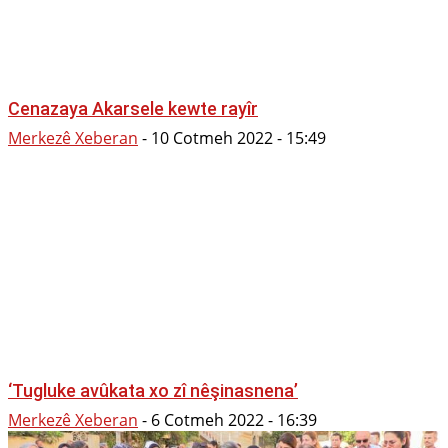
Cenazaya Akarsele kewte rayîr
Merkezê Xeberan
-
10 Cotmeh 2022 - 15:49
‘Tugluke avûkata xo zî nêşinasnena’
Merkezê Xeberan
-
6 Cotmeh 2022 - 16:39