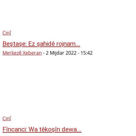
Cinî
Beştaşe: Ez şahidê rojnam...
Merkezê Xeberan
-
2 Mijdar 2022 - 15:42
Cinî
Fîncanci: Wa têkoşîn dewa...