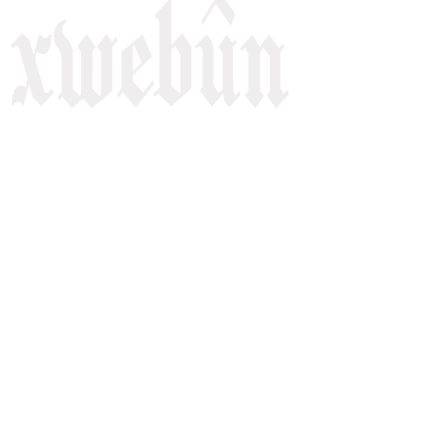
Rojnameya Heftane
Fırat Mahallesi, 499/1. Sokak,
100 Evler Sitesi No:6/F
Kayapınar, Diyarbakir
Telefon: +90(541) 806 84 85
E-mail:
rojnameyaxwebun@gmail.com
Malper: xwebun1.org