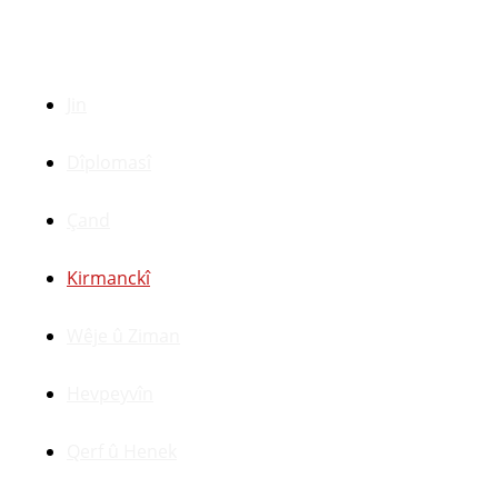
Beşên Din
Jin
Dîplomasî
Çand
Kirmanckî
Wêje û Ziman
Hevpeyvîn
Qerf û Henek