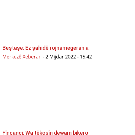
Beştaşe: Ez şahidê rojnamegeran a
Merkezê Xeberan
-
2 Mijdar 2022 - 15:42
Fîncanci: Wa têkoşîn dewam bikero