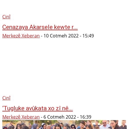
Cinî
Cenazaya Akarsele kewte r...
Merkezê Xeberan
-
10 Cotmeh 2022 - 15:49
Cinî
‘Tugluke avûkata xo zî nê...
Merkezê Xeberan
-
6 Cotmeh 2022 - 16:39