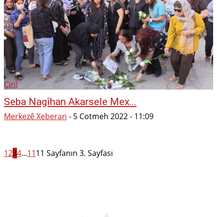
Cinî
Seba Nagîhan Akarsele Mex...
Merkezê Xeberan
-
5 Cotmeh 2022 - 11:09
1
2
3
4
...
11
11 Sayfanın 3. Sayfası