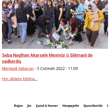
Seba Nagîhan Akarsele Mexmûr û Silêmanî de
yadkerdiş
Merkezê Xeberan
-
5 Cotmeh 2022 - 11:09
Hin zêdetir bibîne...
Rojev
Jin
Çand û Huner
Hevpeyvîn
Qunciknivîs
S