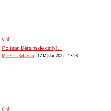
Cinî
Polîsan Dêrsim de cinîyî ...
Merkezê Xeberan
-
17 Mijdar 2022 - 17:08
Cinî