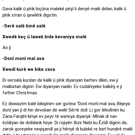
Gava kalik û pîrik biçûna malekê pêşî li deriyê malê didan, kalik û
pîrik stran û qewlêrk digotin.
-Serê salê binê salê
Xwedê keç û lawek bide kevaniya malê
An jî
-Donî monî mal ava
Xwedî kurê we bike zava
Di sersala kurdan de kalik û pîrik diyariyan berhev dikin, ew ji
malbatan digirin. Ew diyariyan nadin. Ev cudahiyeke balkêş e ji
father Christmas.
Ez dixwazim balê bikişînim ser gotina “Donî monî mal ava, Bêjeya
donî yan jî di hin devokan de wekî Sêrtê dolî. Li gor lêkolînên ku
Zana Farqînî kiriye ev peyv tê wateya diyariyê. Mînak di nav
êzîdiyan de dolîdank heye. Di rojiyên Xizir Nebî ku Êzîdî digirin de,
zarok goreyeke neqişandî ya ji hêriyê di kulekê re berî hundirê malê