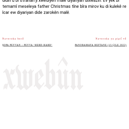
didin û bi stranan ji xwediyên malê diyariyan dixwazin. Ev yek bi
temamî meseleya father Christmas tîne bîra mirov ku di kulekê re
îcar ew diyariyan dide zarokên malê.
Naveroka berê
Naveroka ya piştî vê
ŞOPA PEYVAN – PEYVA ‘HERD-HARD’
PANORAMAYA HEFTANE (15 ÇILE 2022)
Rojnameya Heftane
Fırat Mahallesi, 499/1. Sokak,