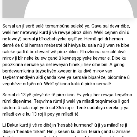
Sersal an jî serê salê temambûna salekê ye. Gava sal dewr dibe,
wekî her neteweyî kurd jî vê rewşê pîroz dikin. Wekî cejnên dînî û
neteweyî, sersal jî bîrozbahiyeke giştî ye. Hemû gel di heman
demê de û bi heman mebestê bi hêviya ku sala nû ji wan re bibe
saleke şadî û bextewerî wê pîroz dikin. Pîrozkirina sersalê divê
mirov ji bîr neke ku ew çand û kevneşopiyeke kevnar e. Dibe ku
pîrozkirina sersalê ya neteweyan hinek ji hev cihê bin. A girîng
berdewamkirina taybetiyên xweser in ku divê mirov van
taybetmendiyên aîdî çanda xwe ya sersalê biparêze, bidomîne û
veguhêze nifşên nû. Wekî çêkirina kalik û pîrika sersalê.
Sersal di 13’yê çileyê de tê pîrozkirin. Ev yek ji ber rewşa teqwîma
rûmî diqewime. Teqwîma rûmî jî wekî ya mîladî teqwîmeke li gorî
sîstem û sala rojê ye û sal 365 roj e. Tenê cudahiya sereke ji ya
mîladî ew e ku 13 roj li pey ya mîladî tê.
Li Bakur kurd ji vê re dibêjin ‘hesabê kurmancî’ û ji ya mîladî re jî
dibêjin ‘hesabê tirkan’. Hîn jî kesên ku di bin tesîra çand û zimanê