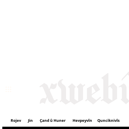
Rojev
Jin
Çand û Huner
Hevpeyvîn
Qunciknivîs
Se