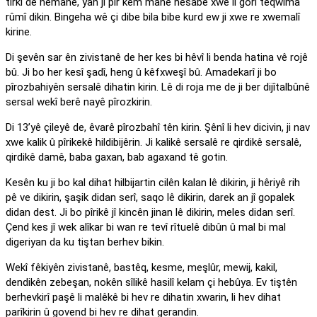
tirkî de nemane, yan jî pir kêm mane hesabê xwe li gorî teqwîma
rûmî dikin. Bingeha wê çi dibe bila bibe kurd ew ji xwe re xwemalî
kirine.
Di şevên sar ên zivistanê de her kes bi hêvî li benda hatina vê rojê
bû. Ji bo her kesî şadî, heng û kêfxweşî bû. Amadekarî ji bo
pîrozbahiyên sersalê dihatin kirin. Lê di roja me de ji ber dijîtalbûnê
sersal wekî berê nayê pîrozkirin.
Di 13’yê çileyê de, êvarê pîrozbahî tên kirin. Şênî li hev dicivin, ji nav
xwe kalik û pîrikekê hildibijêrin. Ji kalikê sersalê re qirdikê sersalê,
qirdikê damê, baba gaxan, bab agaxand tê gotin.
Kesên ku ji bo kal dihat hilbijartin cilên kalan lê dikirin, ji hêriyê rih
pê ve dikirin, şaşik didan serî, saqo lê dikirin, darek an jî gopalek
didan dest. Ji bo pîrikê jî kincên jinan lê dikirin, meles didan serî.
Çend kes jî wek alîkar bi wan re tevî rîtuelê dibûn û mal bi mal
digeriyan da ku tiştan berhev bikin.
Wekî fêkiyên zivistanê, bastêq, kesme, meşlûr, mewij, kakil,
dendikên zebeşan, nokên sîlikê hasilî kelam çi hebûya. Ev tiştên
berhevkirî paşê li malêkê bi hev re dihatin xwarin, li hev dihat
parîkirin û govend bi hev re dihat gerandin.