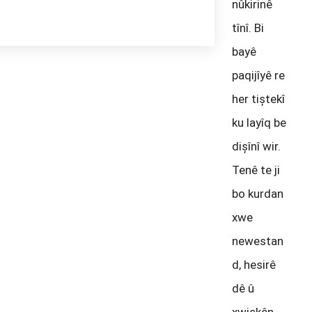
nûkirinê
tînî. Bi
bayê
paqijîyê re
her tiștekî
ku layîq be
dișînî wir.
Tenê te ji
bo kurdan
xwe
newestan
d, hesirê
dê û