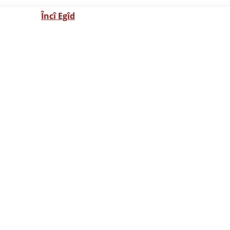
Încî Egîd