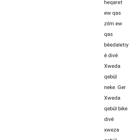
heqaret
ew qas
zilm ew
qas
bêedaletiy
ê divê
Xweda
qebûl
neke. Ger
Xweda
qebûl bike
divê
xweza