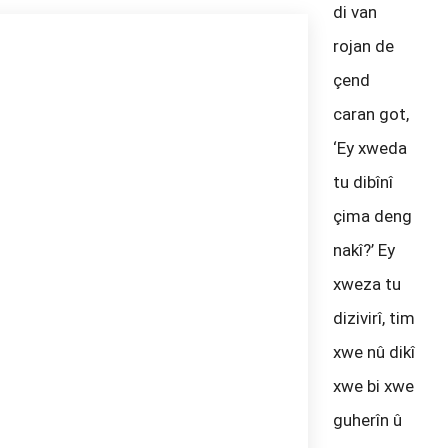
di van
rojan de
çend
caran got,
‘Ey xweda
tu dibînî
çima deng
nakî?’ Ey
xweza tu
dizivirî, tim
xwe nû dikî
xwe bi xwe
guherîn û