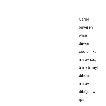
emû
Carna
bûyerên
wisa
dijwar
çêdibin ku
mirov șaș
û matmayî
dihêlin,
mirov
dibêje ew
qas