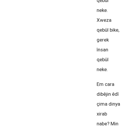
qebûl
neke.
Xweza
qebûl bike,
gerek
însan
qebûl
neke.
Em cara
dibêjin êdî
çima dinya
xirab
nabe? Min