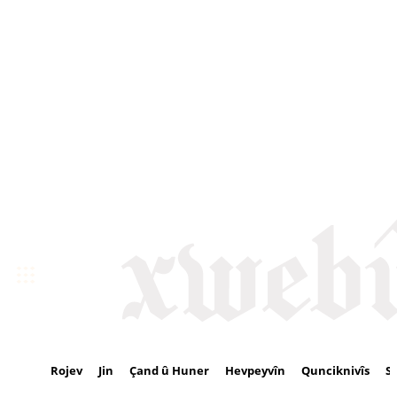
Rojev
Jin
Çand û Huner
Hevpeyvîn
Qunciknivîs
S