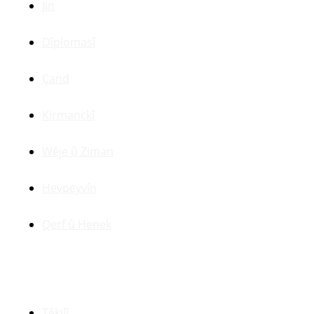
Jin
Dîplomasî
Çand
Kirmanckî
Wêje û Ziman
Hevpeyvîn
Qerf û Henek
Yên Din
Têkilî