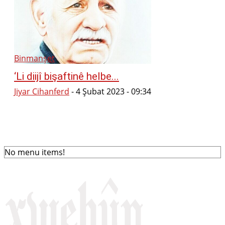
Binmanşet
‘Li diijî bişaftinê helbe...
Jiyar Cihanferd
-
4 Şubat 2023 - 09:34
No menu items!