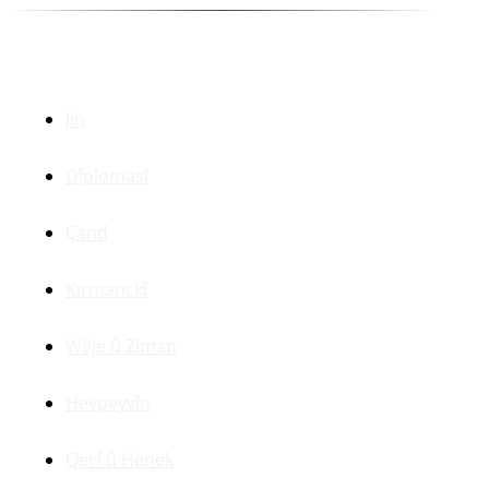
Beşên Din
Jin
Dîplomasî
Çand
Kirmanckî
Wêje û Ziman
Hevpeyvîn
Qerf û Henek