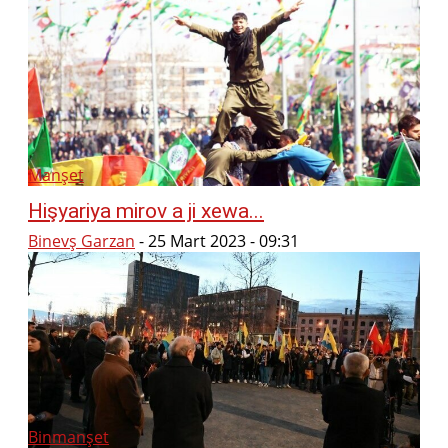
Manşet
Hişyariya mirov a ji xewa...
Binevş Garzan
-
25 Mart 2023 - 09:31
Binmanşet