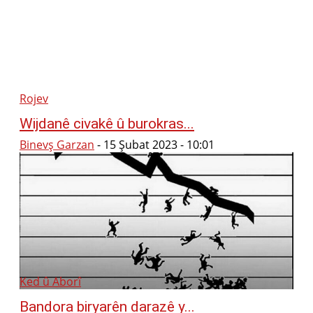
Rojev
Wijdanê civakê û burokras...
Binevş Garzan
-
15 Şubat 2023 - 10:01
Ked û Aborî
Bandora biryarên darazê y...