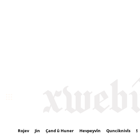
Rojev
Jin
Çand û Huner
Hevpeyvîn
Qunciknivîs
S