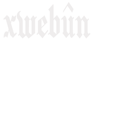
Rojnameya Heftane
Fırat Mahallesi, 499/1. Sokak,
100 Evler Sitesi No:6/F
Kayapınar, Diyarbakir
Telefon: +90(541) 806 84 85
E-mail:
rojnameyaxwebun@gmail.com
Malper: xwebun1.org