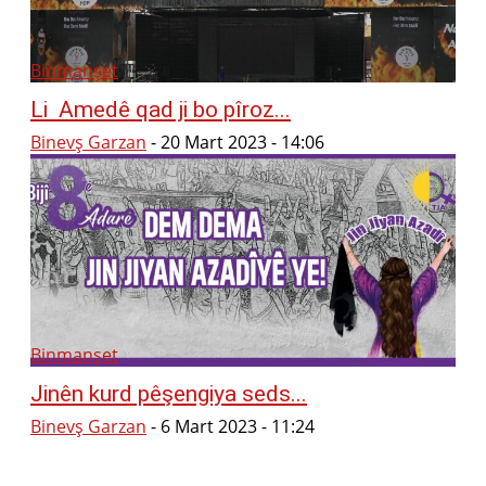
Binmanşet
Li Amedê qad ji bo pîroz...
Binevş Garzan
-
20 Mart 2023 - 14:06
Binmanşet
Jinên kurd pêşengiya seds...
Binevş Garzan
-
6 Mart 2023 - 11:24