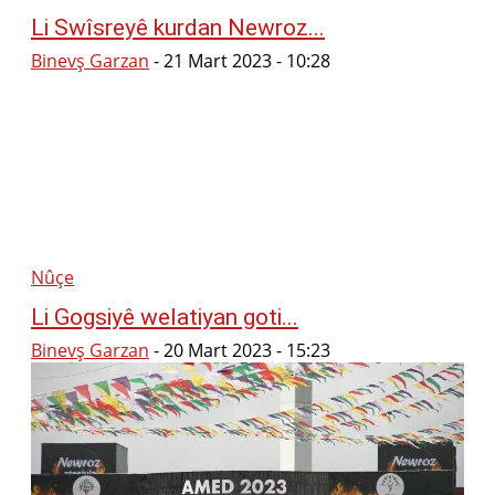
Li Swîsreyê kurdan Newroz...
Binevş Garzan
-
21 Mart 2023 - 10:28
Nûçe
Li Gogsiyê welatiyan goti...
Binevş Garzan
-
20 Mart 2023 - 15:23