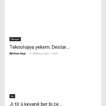
Manşet
Teknolojiya yekem: Destar...
Bêrîvan Kayi
-
11 Temmuz 2022 - 14:01
Jin
Ji tîr û kevanê ber bi çe...