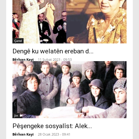
Çand
Dengê ku welatên ereban d...
Bêrîvan Kayi
-
11 Şubat 2023 - 09:53
Jin
Pêşengeke sosyalîst: Alek...
Bêrîvan Kayi
-
28 Ocak 2023 - 09:41