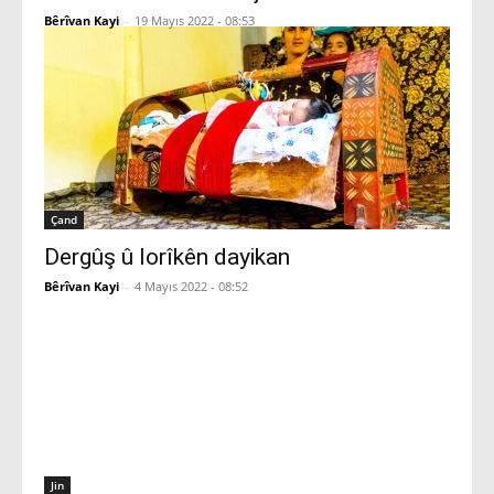
Bêrîvan Kayi
-
19 Mayıs 2022 - 08:53
Çand
Dergûş û lorîkên dayikan
Bêrîvan Kayi
-
4 Mayıs 2022 - 08:52
Jin