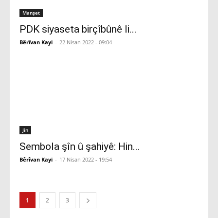
Manşet
PDK siyaseta birçîbûnê li...
Bêrîvan Kayi
-
22 Nisan 2022 - 09:04
Jin
Sembola şîn û şahiyê: Hin...
Bêrîvan Kayi
-
17 Nisan 2022 - 19:54
1
2
3