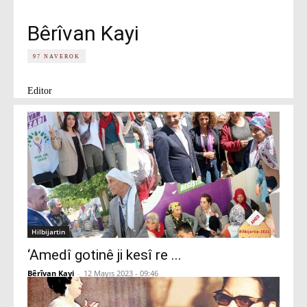
Bêrîvan Kayi
97 NAVEROK
Editor
Hilbijartin
‘Amedî gotinê ji kesî re ...
Bêrîvan Kayi
-
12 Mayıs 2023 - 09:46