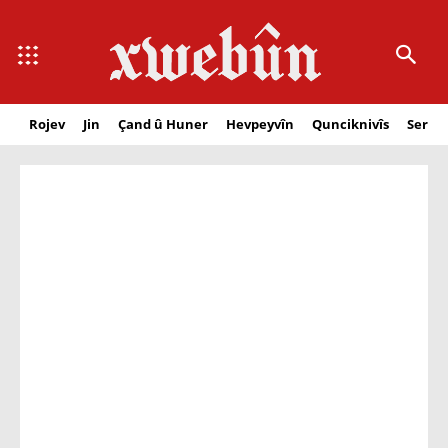
Rojev
Jin
Çand û Huner
Hevpeyvîn
Qunciknivîs
Serbe