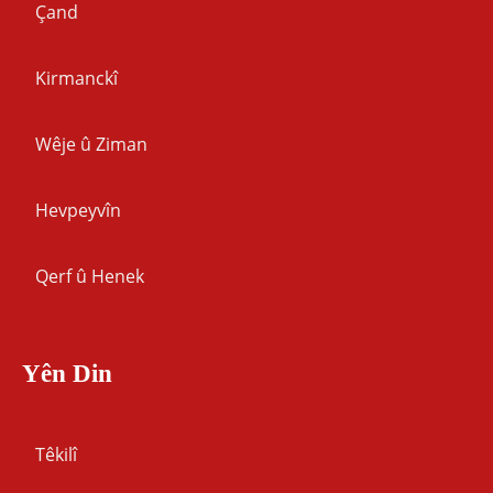
Çand
Kirmanckî
Wêje û Ziman
Hevpeyvîn
Qerf û Henek
Yên Din
Têkilî