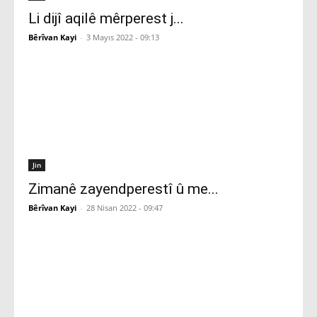
Li dijî aqilê mêrperest j...
Bêrîvan Kayi
-
3 Mayıs 2022 - 09:13
Jin
Zimanê zayendperestî û me...
Bêrîvan Kayi
-
28 Nisan 2022 - 09:47