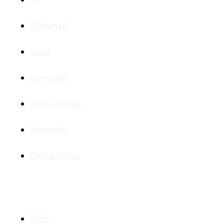
Dîplomasî
Çand
Kirmanckî
Wêje û Ziman
Hevpeyvîn
Qerf û Henek
Yên Din
Têkilî