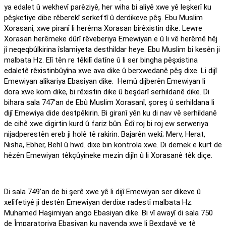
ya edalet û wekhevî parêziyê, her wiha bi aliyê xwe yê leşkerî ku
pêşketiye dibe rêberekî serkeftî û derdikeve pêş. Ebu Muslim
Xorasanî, xwe piranî li herêma Xorasan birêxistin dike. Lewre
Xorasan herêmeke dûrî rêveberiya Emewiyan e û li vê herêmê hêj
jî neqeqbûlkirina îslamiyeta desthildar heye. Ebu Muslim bi kesên ji
malbata Hz. Elî tên re têkilî datîne û li ser bingha pêşxistina
edaletê rêxistinbûyîna xwe ava dike û berxwedanê pêş dixe. Li dijî
Emewiyan alîkariya Ebasiyan dike. Hemû dijberên Emewiyan li
dora xwe kom dike, bi rêxistin dike û beşdarî serhildanê dike. Di
bihara sala 747’an de Ebû Muslim Xorasanî, şoreş û serhildana li
dijî Emewiya dide destpêkirin. Bi giranî yên ku di nav vê serhildanê
de cihê xwe digirtin kurd û fariz bûn. Êdî roj bi roj ew serweriya
nijadperestên ereb ji holê tê rakirin. Bajarên wekî; Merv, Herat,
Nisha, Ebher, Behl û hwd. dixe bin kontrola xwe. Di demek e kurt de
hêzên Emewiyan têkçûyîneke mezin dijîn û li Xorasanê têk diçe.
Di sala 749’an de bi şerê xwe yê li dijî Emewiyan ser dikeve û
xelîfetiyê ji destên Emewiyan derdixe radestî malbata Hz.
Muhamed Haşimiyan ango Ebasiyan dike. Bi vî awayî di sala 750
de Împaratoriya Ebasiyan ku navenda xwe li Bexdayê ye tê