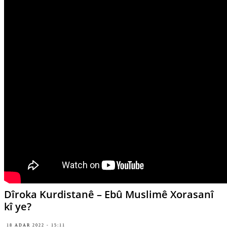
Dîroka Kurdistanê – Ebû Muslimê Xorasanî
kî ye?
18 ADAR 2022 - 15:11