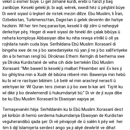
vekirî û esmer bûye. Li gel zimanê kurdî, erebî û farizî jî baş
zanîbûye. Kesekî gelekî jîr, bi aqil, wêrek, xwedî hêz û pêşbînî bûye.
Di werê siyasî û leşkerî de ristek mezin dilîze. Ebu Muslim, li Îran,
Ozbekistan, Turkmenisttan, Dagistan û gelek deverên din hatiye
hezkirin. Wî her tim heq parastiye, kesekî li dijî zilm û neheqiyê
derketiye pêş. Heger di warê siyasî de hinekî din çalak bibûya û
nehata komploya Abbasiyan dibe ku niha rewşa etnîkî û olî ya
rojhilata navîn cuda biya. Serîhildana Ebû Muslim Xorasanî di
bingeha xwe de ne ji bo xanedaniyeke nû yan jî ne ji bo xalîfetiyeke
din a bi heman rengî bû. Dîroknas Ethem Xemgîn di berhema xwe
ya Dîroka Kurdistanê de wiha cih dide bertekên Ebû Muslim
Xorasanî: “Min bawerî bi kesekî ji malbat Pêxember anî. Ev kes ji
bo gihîştina min a Xudê dê bibûna rêberê min. Baweriya min hebû
ku bi wî re rastiyan bibînim. Lê belê wî min arasteyî nerastî û
xeletiyan kir. Wî Quran ters ziviran û ji bo xwe bi kar anî. Tiştê ku
wî dikir ji bo dewlemendî û hukumdariyê bû.” Di vir de jî xuya dibe
be ku Ebu Muslim Xorasanî bi Ebasiyan xapiya ye.
Temaşevanên hêja: Serhildanên ku bi Ebû Muslim Xorasanî dest
pê kiribûn di hemû serdema hukumdariya Ebasiyan de Kurdistan
veguherandibû qada şer. Di vê pêvajoyê de û salên li pêy wê her
tim li dijî îslamiyeta serdest ango ya ji aliyê dewletê ve dihat