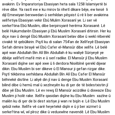
avakirin. Ev Împaratoriya Ebasiyan heta sala 1258 îslamiyetê bi
rêve dibe. Ya rastî ew e ku mirov bi rihetî dikare bêje, ew kesê li
dijî Emewiyan berxwedan û serhildan pêşxist û rê li ber avakirina
xelîfetiya Ebasiyan vekir Ebû Mulim Xorasanî ye. Li ser vê
serkeftina Ebû Muslim, dibe berpirsyarê herêma Xorasanê. Lê
belê Hukumdarên Ebasiyan ji Ebû Muslim Xorasanî ditirsin. Her ku
diçe nav û dengê Ebû Muslim Xorasanî belav dibe û wekî rêberekî
civakê tê qebûlkirin. Piştî ku di salan 754’an de Xelîfeyê Ebasiyan
Sefah dimire birayê wî Ebû Cafer el-Mansûr dibe xelîfe. Lê belê
apê wan Abdullah Bin Alî Bîn Abdullah ê ku waliyê Sûriyeyê ye
dibêje xelîfetî mafê min e û serî radike. El Mansûr jî Ebu Muslim
Xorasanî dişîne ser apê xwe û li derdora Nisêbînê şerekî dijwar
dikin. Ebu Muslim bi ser dikeve û El Mansur ji gefan rizgar dike.
Piştî têkbirina serhildana Abdullah Bîn Alî Ebu Cafer El Mansûr
bêhnekê distîne. Li aliyê din jî nav û denge Ebu Muslim Xorasanî
bilind dibe û hemû mal û xezîneyên ku di şer de tê bidestxistin jî
dibe yê Ebu Muslim. Lê ev rewş El Mansûr acizdike û dixwaze Ebu
Muslim ji holê rake. Xelîfe qasidan dişîne ku Ebu Muslim xazîne û
malên ku di şer de bi dest xistiye ji wan re bişîn e. Lê Ebu Muslim
qebûl neke. Xelîfe vê carê heyetekê dişîn e û ji ber xizmet û
serkeftina wî, wî pîroz dike û veduxwîne navendê. Lê Ebu Muslim