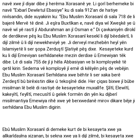
navê xwe jî diyar dibe ji herêma Xorasanê ye. Li gorî berhemeke bi
navê “Exbarî Dewletul Ebasiye” ku di sala 912’an de hatiye
nivîsandin, dide xuyakirin ku: “Ebu Muslim Xorasanî di sala 718 de li
bajerê Mervê tê dinê. Ji eşîra Buxtîkan e, navê diya wî Xweşkê ye û
navê wî yê rastî jî Abdurahman an jî Osman e.” Di çavkaniyên dîrokî
de derdikeve pêş ku Ebu Muslim Xorasanî kesekî li dijî bêedaletî, li
dijî zilmê û li dijî newekheviyê ye. Ji derveyî mezhebên heyî yên
îslamiyetê li ser şopa Zerduştî Şîatiyê pêş dixe. Kesayeteke kurd
ku li dijî Emeviyan serhildaneke mezin derdixe û Emewiyan têk
dibe. Lê di sala 755 de jî ji hêla Abbasiyan ve bi komployekê tê
qetil kirin. Sedema vê komployê jî emê di kêliyên pêş de vebêjin.
Ebu Muslim Xorasanî Serhildana xwe bêhtir li ser xaka berê
Zerdeştî bû birêxistin dike û tekoşînê dide. Her çiqas bixwe jî bûbe
misilman lê belê di rastiyê de kesayeteke muxalîfe. Şîîtî, Elewîtî,
kakeyîtî, feylîtî, mecusîtî û gelek formên din yên ku dijberî
misilmantiya Emewiya rihê xwe yê berxwedanê mirov dikare bêje ji
serhildana Ebu Muslim digirin.
Ebû Muslim Xorasanî di demeke kurt de bi kesayeta xwe ya
alîkarîdayîna xizanan, bi sekna xwe ya li dijî zilmê, bi kesayeta xwe