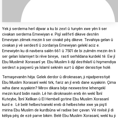
Yek ji serdema herî dijwar a ku bi zext û tunyên xwe yên li ser
civakan serdema Emewiyan e. Pişî xelîfetî dikeve destên
Emeviyan zilmek mezin li ser civakê pêş dikeve. Tevahiya gelan û
civakan ji vê serdestî û zordariya Emewiyan gelekî aciz e.
Emewiyên ku di navbera salên 661 û 750’î de bi zulmên mezin ên li
ser gelan îslamiyet bi rêve bireye, rastî serhildana kurdekî tê. Ew jî
Ebu Muslimê Xorasanî ye. Ebu Muslim li dijî desthilatî û hişmendiya
serdest a paşverû ya îslamî seknên xurt û dijber derxistiye holê.
Temaşevanên hêja: Gelek derdor û dîroknasan, ji nijadperestiyê
Ebu Muslim Xorasanî wekî tirk, fariz an jî ereb dane xuyakirin. Çima
wiha dane xuyakirin? Mirov dikara bêje nexwestine lehengekî
mezin kurd bidin nasîn. Lê hin diroknasên ereb ên wekî Îbnî
Kuteybe, Îbnî Xelîkan û El Hembelî gotine Ebu Muslim Xorasanî
kurd e. Lê belê helbestvanekî ereb di helbesteke xwe ya piştî
mirina Ebu Muslim de kurdbûna wî radixe ber çavan. Vê nivîsê jî di
kêliya pêş de ezê parve bikim. Belê Ebu Muslim Xorasanî, wekî ku ji