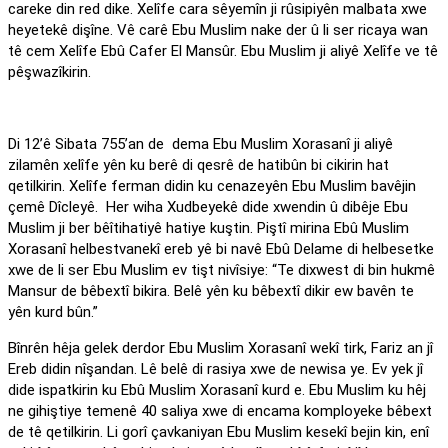
careke din red dike. Xelîfe cara sêyemîn ji rûsipiyên malbata xwe
heyetekê dişîne. Vê carê Ebu Muslim nake der û li ser ricaya wan
tê cem Xelîfe Ebû Cafer El Mansûr. Ebu Muslim ji aliyê Xelîfe ve tê
pêşwazîkirin.
Di 12’ê Sibata 755’an de dema Ebu Muslim Xorasanî ji aliyê
zilamên xelîfe yên ku berê di qesrê de hatibûn bi cikirin hat
qetilkirin. Xelîfe ferman didin ku cenazeyên Ebu Muslim bavêjin
çemê Dîcleyê. Her wiha Xudbeyekê dide xwendin û dibêje Ebu
Muslim ji ber bêîtihatiyê hatiye kuştin. Piştî mirina Ebû Muslim
Xorasanî helbestvanekî ereb yê bi navê Ebû Delame di helbesetke
xwe de li ser Ebu Muslim ev tişt nivîsiye: “Te dixwest di bin hukmê
Mansur de bêbextî bikira. Belê yên ku bêbextî dikir ew bavên te
yên kurd bûn.”
Bînrên hêja gelek derdor Ebu Muslim Xorasanî wekî tirk, Fariz an jî
Ereb didin nîşandan. Lê belê di rasiya xwe de newisa ye. Ev yek jî
dide ispatkirin ku Ebû Muslim Xorasanî kurd e. Ebu Muslim ku hêj
ne gihiştiye temenê 40 saliya xwe di encama komployeke bêbext
de tê qetilkirin. Li gorî çavkaniyan Ebu Muslim kesekî bejin kin, enî