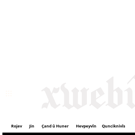
Rojev
Jin
Çand û Huner
Hevpeyvîn
Qunciknivîs
Se