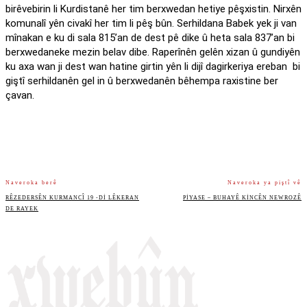
birêvebirin li Kurdistanê her tim berxwedan hetiye pêşxistin. Nirxên
komunalî yên civakî her tim li pêş bûn. Serhildana Babek yek ji van
mînakan e ku di sala 815’an de dest pê dike û heta sala 837’an bi
berxwedaneke mezin belav dibe. Raperînên gelên xizan û gundiyên
ku axa wan ji dest wan hatine girtin yên li dijî dagirkeriya ereban bi
giştî serhildanên gel in û berxwedanên bêhempa raxistine ber
çavan.
Naveroka berê
Naveroka ya piştî vê
RÊZEDERSÊN KURMANCÎ 19 -DI LÊKERAN
PIYASE – BUHAYÊ KINCÊN NEWROZÊ
DE RAYEK