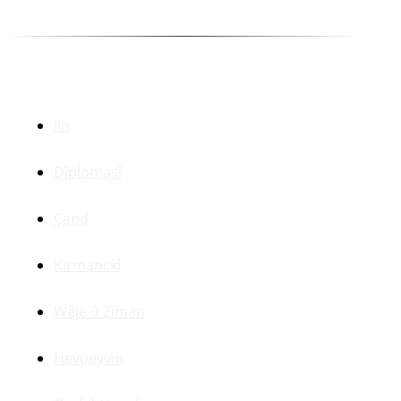
Dr. Zerdeşt Haco
Beşên Din
Jin
Dîplomasî
Çand
Kirmanckî
Wêje û Ziman
Hevpeyvîn