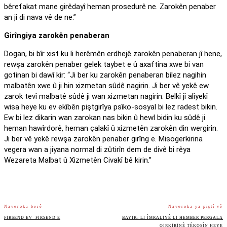
bêrefakat mane girêdayî heman prosedurê ne. Zarokên penaber
an jî di nava vê de ne.”
Girîngiya zarokên penaberan
Dogan, bi bîr xist ku li herêmên erdhejê zarokên penaberan jî hene,
rewşa zarokên penaber gelek taybet e û axaftina xwe bi van
gotinan bi dawî kir: “Ji ber ku zarokên penaberan bilez nagihin
malbatên xwe û ji hin xizmetan sûdê nagirin. Ji ber vê yekê ew
zarok tevî malbatê sûdê ji wan xizmetan nagirin. Belkî jî alîyekî
wisa heye ku ev ekîbên piştgirîya psîko-sosyal bi lez radest bikin.
Ew bi lez dikarin wan zarokan nas bikin û hewl bidin ku sûdê ji
heman hawîrdorê, heman çalakî û xizmetên zarokên din wergirin.
Ji ber vê yekê rewşa zarokên penaber girîng e. Misogerkirina
vegera wan a jiyana normal di zûtirîn dem de divê bi rêya
Wezareta Malbat û Xizmetên Civakî bê kirin.”
Naveroka berê
Naveroka ya piştî vê
FIRSEND EV FIRSEND E
BAYIK: LI ÎMRALIYÊ LI HEMBER PERGALA
QIRKIRINÊ TÊKOŞÎN HEYE