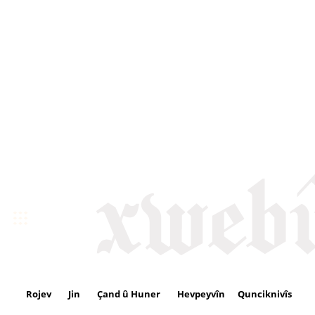
Rojev
Jin
Çand û Huner
Hevpeyvîn
Qunciknivîs
Se