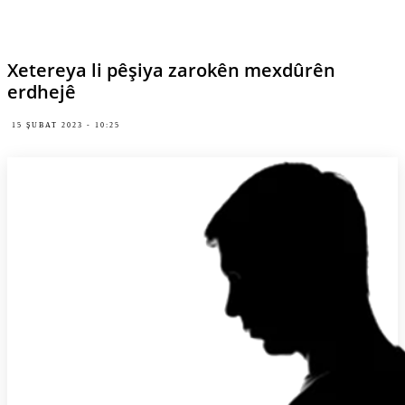
Xetereya li pêşiya zarokên mexdûrên
erdhejê
15 ŞUBAT 2023 - 10:25