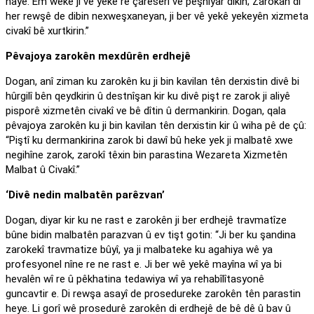
nayê. Em weke ji vê yekê re çareserî vê pêşniyar dikin; Zarokan di
her rewşê de dibin nexweşxaneyan, ji ber vê yekê yekeyên xizmeta
civakî bê xurtkirin.”
Pêvajoya zarokên mexdûrên erdhejê
Dogan, anî ziman ku zarokên ku ji bin kavilan tên derxistin divê bi
hûrgilî bên qeydkirin û destnîşan kir ku divê pişt re zarok ji aliyê
pisporê xizmetên civakî ve bê dîtin û dermankirin. Dogan, qala
pêvajoya zarokên ku ji bin kavilan tên derxistin kir û wiha pê de çû:
“Piştî ku dermankirina zarok bi dawî bû heke yek ji malbatê xwe
negihîne zarok, zarokî têxin bin parastina Wezareta Xizmetên
Malbat û Civakî.”
‘Divê nedin malbatên parêzvan’
Dogan, diyar kir ku ne rast e zarokên ji ber erdhejê travmatîze
bûne bidin malbatên parazvan û ev tişt gotin: “Ji ber ku şandina
zarokekî travmatize bûyî, ya ji malbateke ku agahiya wê ya
profesyonel nîne re ne rast e. Ji ber wê yekê mayîna wî ya bi
hevalên wî re û pêkhatina tedawiya wî ya rehabîlîtasyonê
guncavtir e. Di rewşa asayî de prosedureke zarokên tên parastin
heye. Li gorî wê prosedurê zarokên di erdhejê de bê dê û bav û