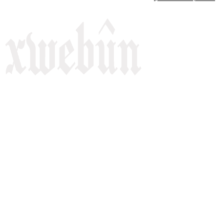
Rojnameya Heftane
Fırat Mahallesi, 499/1. Sokak,
100 Evler Sitesi No:6/F
Kayapınar, Diyarbakir
Telefon: +90(541) 806 84 85
E-mail:
rojnameyaxwebun@gmail.com