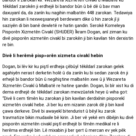
bandor li zarokan kir. Wezareta Xizmetên Civakî û Malbatê ku
têkildarî zarokên ji erdhejê bi bandor bûn û bê dê û bav man
daxuyanî da, da zanîn ku nagihin malbatên 448 zarokan. Tedawiya
hin zarokan li nexweşxaneyê berdewam dike û hin zarok jî ji
saziyên di bin banê dewletê re hatin şandin. Serokê Komeleya
Pisporên Xizmetên Civakî (SHUDER) Îkram Dogan, anî ziman ku
divê pisporên xizmetên civakî bi zarokên ji bin kavilan tên derxistin
re bin.
Divê li herêmê pisp»orên xizmeta civakî hebin
Dogan, bi lêv kir ku piştî erdheja çêbûyî têkildarî zarokan gelek
agahiyên nerast derketin holê û da zanîn ku bi sedan zarok ên ji
erhejê bi bandor bûn û negihiştine malbatên xwe û ji Wezareta
Xizmetên Civakî û Malbatê re hatine şandin. Dogan, bi bîr xist ku di
dema erdhejê de têkildarî zarokan mewzûatek heye û wiha got:
“Divê li cem tîmên ku zarokan ji bin kavilan derdixînin pisporekî
xizmetên civakî hebe. Ji ber ku em nizanin zarok dê ji bin kavil
çawa derkeve. Divê bi awayekî bitendurist û bêyî ku zarok
travmatize bikin mudaxile bê kirin. Ji ber vê yekê em dibêjin ku divê
pisporên xizmetên civakî piştî erdhejê bi tîmên medikal re li
herêma erdhejê bin. Lê mixabin ji ber şert û mercan ev yek pêk