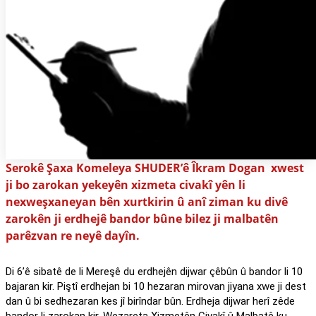
Serokê Şaxa Komeleya SHUDER’ê Îkram Dogan xwest
ji bo zarokan yekeyên xizmeta civakî yên li
nexweşxaneyan bên xurtkirin û anî ziman ku divê
zarokên ji erdhejê bandor bûne bilez ji malbatên
parêzvan re neyê dayîn.
Di 6’ê sibatê de li Mereşê du erdhejên dijwar çêbûn û bandor li 10
bajaran kir. Piştî erdhejan bi 10 hezaran mirovan jiyana xwe ji dest
dan û bi sedhezaran kes jî birîndar bûn. Erdheja dijwar herî zêde