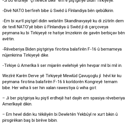
-Ji bo erdhejê “çi hewce bike” em ê piştgiriyê bidin Tirkiyeyê.
-Divê NATO berfireh bibe û Swêd û Fînlandiya bên qebûlkirin.
-Em bi xurtî piştgirî didin welatên Skandînavyayê ku di zûtirîn dem
de tevlî NATO’yê bibin û Fînlandiya û Swêd jî di çarçoveya
peymana ku bi Tirkiyeyê re hatiye îmzekirin de gavên berbiçav bên
avêtin.
-Rêveberiya Biden piştgiriya firotina balafirên F-16 û bernameya
nûjenkirina Tirkiyeyê dike.
-Tirkiye û Amerîka li ser mijarên ewlehiyê yên hevpar mil bi mil in.
Wezîrê Karên Derve yê Tirkiyeyê Mewlûd Çavuşoglu jî hêvî kir ku
peymana firotina balafirên F-16 li korîdorên Kongreyê temam
bibe. Her wiha li ser hin xalan rawestiya û wiha got:
– Ji ber piştgiriya ku piştî erdhejê hat dayîn em spasiya rêveberiya
Amerîkayê dikin.
– Em hewl didin ku têkiliyên bi Dewletên Yekbûyî re xurt bikin û
pirsgirêkan baş bi birêve bibin.