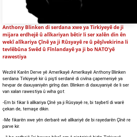
Anthony Blinken di serdana xwe ya Tirkiyeyê de ji
mijara erdhejê û alîkariyan bêtir li ser xalên din ên
wekî alîkariya Çînê ya ji Rûsyayê re û pêşîvekirina li
tevlêbûna Swêd û Fînlandayê ya ji bo NATO’yê
rawestiya
Wezîrê Karên Derve yê Amerîkayê Amerîkayê Anthony Blinken
serdana Tirkiyeyê kir û piştî serdanê di civîna çapemeniyê ya
hevpar de daxuyaniyên girîng dan. Blinken di daxuyaniyê de li ser
van xalan rawestiya û wiha got:
-Em bi fikar li alîkariya Çînê ya ji Rûsyayê re, bi taybetî di warê
çekan de, temaşe dikin.
-Me fikarên xwe yên derbarê wê alîkariyê de bi rayedarên Çînê re
parve kir.