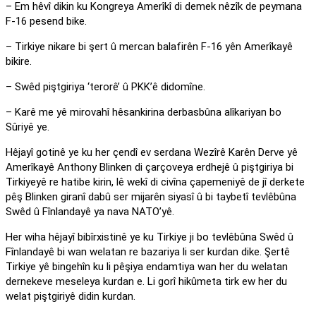
– Em hêvî dikin ku Kongreya Amerîkî di demek nêzîk de peymana
F-16 pesend bike.
– Tirkiye nikare bi şert û mercan balafirên F-16 yên Amerîkayê
bikire.
– Swêd piştgiriya ‘terorê’ û PKK’ê didomîne.
– Karê me yê mirovahî hêsankirina derbasbûna alîkariyan bo
Sûriyê ye.
Hêjayî gotinê ye ku her çendî ev serdana Wezîrê Karên Derve yê
Amerîkayê Anthony Blinken di çarçoveya erdhejê û piştgiriya bi
Tirkiyeyê re hatibe kirin, lê wekî di civîna çapemeniyê de jî derkete
pêş Blinken giranî dabû ser mijarên siyasî û bi taybetî tevlêbûna
Swêd û Fînlandayê ya nava NATO’yê.
Her wiha hêjayî bibîrxistinê ye ku Tirkiye ji bo tevlêbûna Swêd û
Fînlandayê bi wan welatan re bazariya li ser kurdan dike. Şertê
Tirkiye yê bingehîn ku li pêşiya endamtiya wan her du welatan
dernekeve meseleya kurdan e. Li gorî hikûmeta tirk ew her du
welat piştgiriyê didin kurdan.