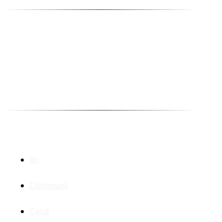
Yayın Danışma Kurulu
Abdulla Peşêw
Ehmed Huseynî
Kakşar Oremar
Munewer Azîzoglu Bazan
Selîm Temo
Dr. Zerdeşt Haco
Beşên Din
Jin
Dîplomasî
Çand