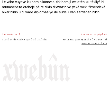
Lê wiha xuyaye ku hem hikûmeta tirk hem jî welatên ku têkliyê bi
munasebeta erdhejê pê re dikin dixwazin vê yekê wekî firsendekê
bikar bînin û di warê dîplomasiyê de sûdê ji van serdanan bikin.
Naveroka berê
Naveroka ya piştî vê
HDP’Ê TAYÎNKIRINA QEYÛMÊ GILÎ KIR
MALBATA ŞENYAŞAR JI NÛ VE DEST BI
NOBETA EDALETÊ KIR
Rojnameya Heftane
Fırat Mahallesi, 499/1. Sokak,