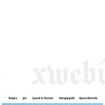
Rojev
Jin
Çand û Huner
Hevpeyvîn
Qunciknivîs
Se