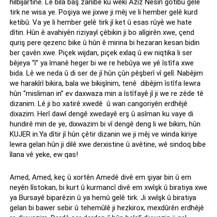
hilbijartinê. Lê bila baş zanibe ku wekî Aziz Nesîn gotibû gelê
tirk ne wisa ye. Poşiya we jixwe ji mêj ve li hember gelê kurd
ketibû. Va ye li hember gelê tirk jî ket û esas rûyê we hate
dîtin. Hûn ê avahiyên riziyayî çêbikin ji bo alîgirên xwe, çend
quriş pere qezenc bike û hûn ê mirina bi hezaran kesan bidin
ber çavên xwe. Piçek wijdan, piçek exlaq û ew niqtika li ser
bêjeya “î” ya îmanê heger bi we re hebûya we yê îstîfa xwe
bida. Lê we neda û di ser de jî hûn çûn pêşberî vî gelî. Nabêjim
we harakîrî bikira, bala we bikişînim, tenê dibêjim îstîfa lewra
hûn “misliman in” ev daxwaza min a îstîfayê jî ji we re zêde tê
dizanim. Lê ji bo xatirê xwedê û wan cangoriyên erdhêjê
dixazim. Herî dawî dengê xwedayê erş û asîman ku vaye di
hundirê min de ye, dixwazim bi vî dengê deng li we bikim, hûn
KUJER in.Ya dîtir jî hûn çêtir dizanin we ji mêj ve winda kiriye
lewra gelan hûn ji dilê xwe derxistine û avêtine, wê sindoq bibe
îlana vê yeke, ew qas!
Amed, Amed, keç û xortên Amedê divê em şiyar bin û em
neyên lîstokan, bi kurt û kurmancî divê em xwîşk û biratiya xwe
ya Bursayê biparêzin û ya hemû gelê tirk. Ji xwîşk û biratiya
gelan bi bawer sebir û tehemûlê ji hezkirox, mexdûrên erdhêjê