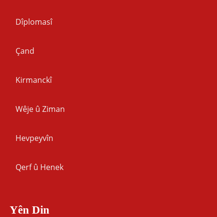
Dîplomasî
Çand
Kirmanckî
Wêje û Ziman
Hevpeyvîn
Qerf û Henek
Yên Din