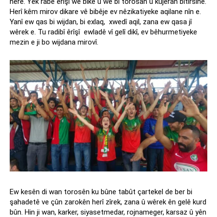
here. Yek rabe êrîşî wê bike û wê bi torosan û kujeran bitirsîne.
Herî kêm mirov dikare vê bibêje ev nêzikatiyeke aqilane nîn e.
Yanî ew qas bi wijdan, bi exlaq, xwedî aqil, zana ew qasa jî
wêrek e. Tu radibî êrîşî ewladê vî gelî dikî, ev bêhurmetiyeke
mezin e ji bo wijdana mirovî.
Ew kesên di wan torosên ku bûne tabût çartekel de ber bi
şahadetê ve çûn zarokên herî zîrek, zana û wêrek ên gelê kurd
bûn. Hin ji wan, karker, siyasetmedar, rojnameger, karsaz û yên