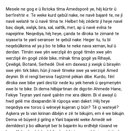
Mesele ne gog e û lîstoka tîma Amedsporê ye, hêj kûrtir û
berfirehtir e. Te weke kurd qebûl nake, ne navê bajarê te, ne jî
navê welatê te û navê tîma te. Helbet hêj zêdetir jî heye navê
bav, dayik, xwîşk, bira, xal, xaltîk, met, ap û navê evîna te
napejirîne. Neqediya, hêj heye, çanda te dîroka te zimanê te
siyaseta te yanî seranser te qebûl nake. Heger tu, tu bî
neqebûlkirina wî ya ji bo te bilka te neke nava xeman, kul û
derdan. Tîmên xwe yên werzîşê ên gogê tîmên xwe yên
werzîşê ên gogê zêde bike, mînak tîma gogê ya Rihayê,
Çewligê, Botanê, Serhedê. Divê em daxwaz ji xwişk û birayên
xwe yên tirk bikin; hûn jî navê tîmeke xwe ya werzişê Amed
deynin. Bi vî rengî bersiva faşîzmê pêkan dibe. Kurdo, fêrî
dîroka xwe bibe yanî destûr nede ku yek henek û qeşmeriyên
xwe bi te bike. Di dema hilbijartinan de digotin Ahmede Hane,
Fekiye Teyran yanî navê şaîrên me xira dikirin. Bi vî awayî û
hwd gelê me dixapandin lê rûpoşa wan daket. Hêj heye
neqediya ew toros û wêneyê kujeran çi bûn? Tê çi wateyê?
Aşkera ye bi van kirinan dibêjin e zê te bikujim, em ê we bikujin.
Dema vê bûyerê jî girîng e.Yanî bajarekî weke Amedê wê
demildest ji bo alîkariyê ber bi bajarên ku erdhêjê rûxand ve