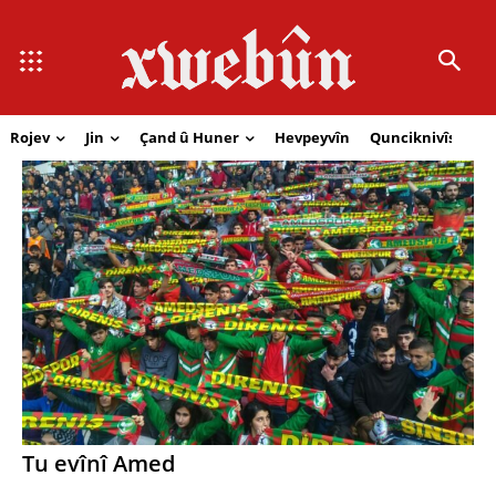
Rojev
Jin
Çand û Huner
Hevpeyvîn
Qunciknivîs
Se
Tu evînî Amed