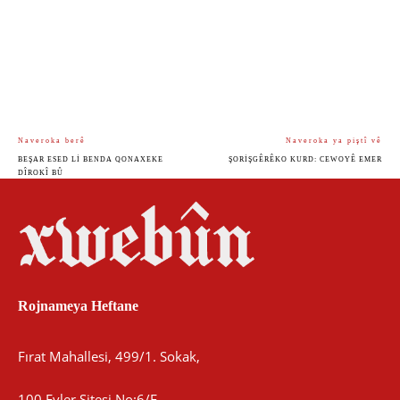
Naveroka berê
Naveroka ya piştî vê
BEŞAR ESED LI BENDA QONAXEKE
ŞORIŞGÊRÊKO KURD: CEWOYÊ EMER
DÎROKÎ BÛ
Rojnameya Heftane
Fırat Mahallesi, 499/1. Sokak,
100 Evler Sitesi No:6/F