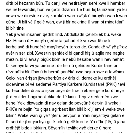
dîtir bi hezaran bûn. Tu car ji we netirsiyan serê xwe li hember
we netewandin, hûn vê çêtir dizanin. Lê hûn tişta nizanin ya ku
xewa we direvîne ev e; zarokên wan xwîşk û birayên wan li wan
çûne. Ji bilî vê jî gelê wan, ew ji bîr nekirine û wan bi minetdarî
bi bîr tîne.
Yek ji wan însanên qedirbilind, Abdûlkadir Çelîkbîlek bû, weke
Hz. Hesen û Huseyîn şerbeta şahadetê vexwar lê ne li
kerbelayê di hundêrê maşîneyên toros de. Cendekê wî yê pîroz
avêtin ser zibl. Xwestin şehîdekî bi qandî hiş û aqilê me nagire
mezin, bi vî awayî piçûk bixin lê nebû hesabê wan li hev nehat.
Di kesayeta wî ya birûmet de hemû şehîdên Kurdistanê bi
rêzdarî bi bîr tînin û bi hemû şanêkê xwe bejna xwe ditewînim.
Gelo van êrîşan jixweberbûn ev êrîş di, demeke ku erdhêj
diqewime bi vê sedemê Partiya Karkerê Kurdistanê (PKK) tevî
ku tecrîdeke di asta îşkenceyê de li ser rêberê gelê kurd heye
jî demildest agirbest dike de tê kirin. Teqez sedemên xwe
hene. Yek, dixwazin di nav gelan de pevçûnê derxin û weke ji
PKK’ê re bêjin “tu çiqas agirbest îlan bikî bikî jî em ê weke xwe
bikin.” Weke wan çi ye? Şer û pevçûn e. Yanî neyartiya gelan e.
Di serî de jî neyartiya gelê tirk û gelê kurd e. Ya dîtir jî êş û jana
erdhêjê bide ji bîrkirin. Sêyemîn tevliheviyê derxe û here