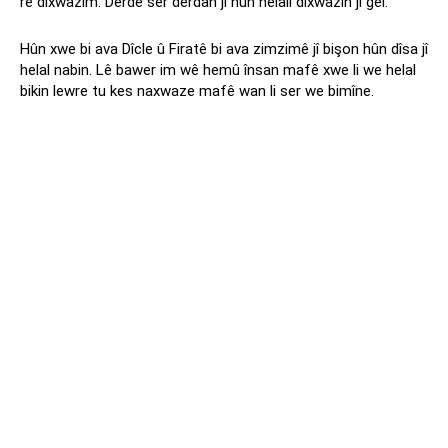
re dixwazim. Derdê ser derdan jî hûn helalî dixwazin ji gel.
Hûn xwe bi ava Dîcle û Firatê bi ava zimzimê jî bişon hûn dîsa jî
helal nabin. Lê bawer im wê hemû însan mafê xwe li we helal
bikin lewre tu kes naxwaze mafê wan li ser we bimîne.