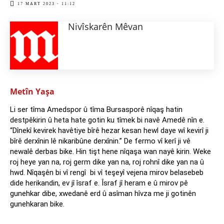
17 MART 2023 - 11:12
Nivîskarên Mêvan
Metîn Yaşa
Li ser tîma Amedspor û tîma Bursasporê nîqaş hatin
destpêkirin û heta hate gotin ku tîmek bi navê Amedê nîn e.
“Dînekî kevirek havêtiye bîrê hezar kesan hewl daye wî kevirî ji
bîrê derxînin lê nikaribûne derxînin.” De fermo vî kerî ji vê
newalê derbas bike. Hin tişt hene nîqaşa wan nayê kirin. Weke
roj heye yan na, roj germ dike yan na, roj rohnî dike yan na û
hwd. Nîqaşên bi vî rengî bi vî teşeyî vejena mirov belasebeb
dide herikandin, ev jî îsraf e. Îsraf jî heram e û mirov pê
gunehkar dibe, xwedanê erd û asîman hîvza me ji gotinên
gunehkaran bike.