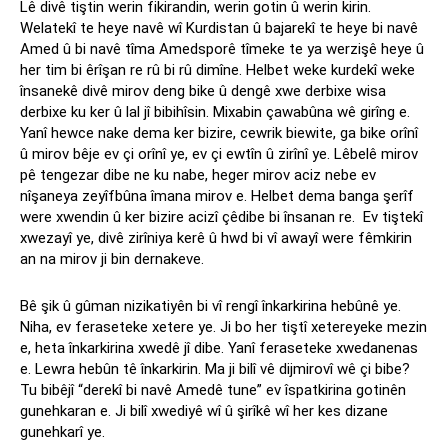
Lê divê tiştin werin fikirandin, werin gotin û werin kirin.
Welatekî te heye navê wî Kurdistan û bajarekî te heye bi navê
Amed û bi navê tîma Amedsporê tîmeke te ya werzişê heye û
her tim bi êrîşan re rû bi rû dimîne. Helbet weke kurdekî weke
însanekê divê mirov deng bike û dengê xwe derbixe wisa
derbixe ku ker û lal jî bibihîsin. Mixabin çawabûna wê girîng e.
Yanî hewce nake dema ker bizire, cewrik biewite, ga bike orînî
û mirov bêje ev çi orînî ye, ev çi ewtîn û zirînî ye. Lêbelê mirov
pê tengezar dibe ne ku nabe, heger mirov aciz nebe ev
nîşaneya zeyîfbûna îmana mirov e. Helbet dema banga şerîf
were xwendin û ker bizire acizî çêdibe bi însanan re. Ev tiştekî
xwezayî ye, divê zirîniya kerê û hwd bi vî awayî were fêmkirin
an na mirov ji bin dernakeve.
Bê şik û gûman nizikatiyên bi vî rengî înkarkirina hebûnê ye.
Niha, ev feraseteke xetere ye. Ji bo her tiştî xetereyeke mezin
e, heta înkarkirina xwedê jî dibe. Yanî feraseteke xwedanenas
e. Lewra hebûn tê înkarkirin. Ma ji bilî vê dijmirovî wê çi bibe?
Tu bibêjî “derekî bi navê Amedê tune” ev îspatkirina gotinên
gunehkaran e. Ji bilî xwediyê wî û şirîkê wî her kes dizane
gunehkarî ye.