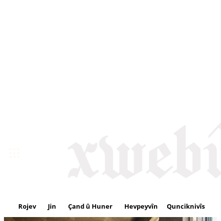
Rojev
Jin
Çand û Huner
Hevpeyvîn
Qunciknivîs
Se