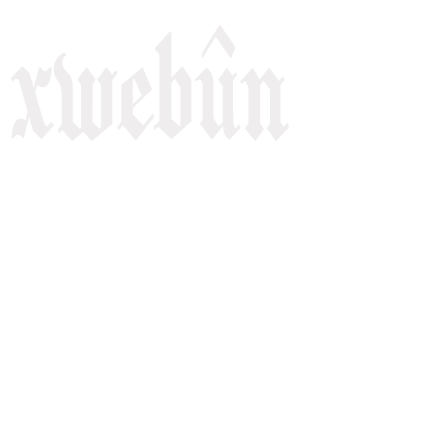
Rojnameya Heftane
Fırat Mahallesi, 499/1. Sokak,
100 Evler Sitesi No:6/F
Kayapınar, Diyarbakir
Telefon: +90(541) 806 84 85
E-mail:
rojnameyaxwebun@gmail.com