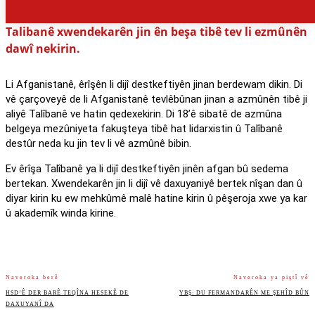
Talibanê xwendekarên jin ên beşa tibê tev li ezmûnên
dawî nekirin.
Li Afganistanê, êrîşên li dijî destkeftiyên jinan berdewam dikin. Di
vê çarçoveyê de li Afganistanê tevlêbûnan jinan a azmûnên tibê ji
aliyê Talîbanê ve hatin qedexekirin. Di 18’ê sibatê de azmûna
belgeya mezûniyeta fakuşteya tibê hat lidarxistin û Talîbanê
destûr neda ku jin tev li vê azmûnê bibin.
Ev êrîşa Talîbanê ya li dijî destkeftiyên jinên afgan bû sedema
bertekan. Xwendekarên jin li dijî vê daxuyaniyê bertek nîşan dan û
diyar kirin ku ew mehkûmê malê hatine kirin û pêşeroja xwe ya kar
û akademîk winda kirine.
Naveroka berê
Naveroka ya piştî vê
HSD’Ê DER BARÊ TEQÎNA HESEKÊ DE
YBŞ: DU FERMANDARÊN ME ŞEHÎD BÛN
DAXUYANÎ DA