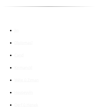
Dr. Zerdeşt Haco
Beşên Din
Jin
Dîplomasî
Çand
Kirmanckî
Wêje û Ziman
Hevpeyvîn
Qerf û Henek