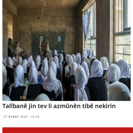
Talîbanê jin tev li azmûnên tibê nekirin
27 ŞUBAT 2023 - 15:33