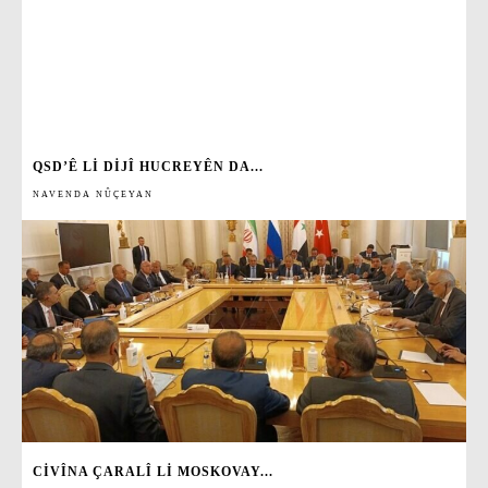
QSD’Ê LI DIJÎ HUCREYÊN DA...
NAVENDA NÛÇEYAN
CIVÎNA ÇARALÎ LI MOSKOVAY...