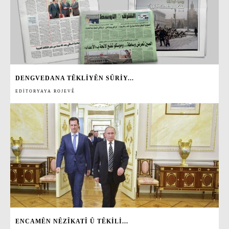
DENGVEDANA TÊKLIYÊN SÛRIY...
EDITORYAYA ROJEVÊ
ENCAMÊN NÊZÎKATÎ Û TÊKILI...