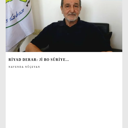
RIYAD DERAR: JI BO SÛRIYE...
NAVENDA NÛÇEYAN