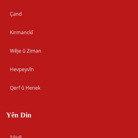
Çand
Kirmanckî
Wêje û Ziman
Hevpeyvîn
Qerf û Henek
Yên Din
Têkilî