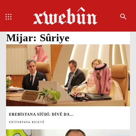
Mijar:
Sûriye
EREBISTANA SIÛDÎ: DIVÊ DA...
EDITORYAYA ROJEVÊ