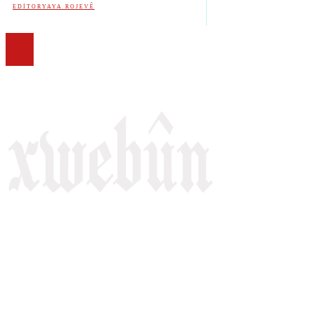
EDITORYAYA ROJEVÊ
Rojnameya Heftane
Fırat Mahallesi, 499/1. Sokak,
100 Evler Sitesi No:6/F