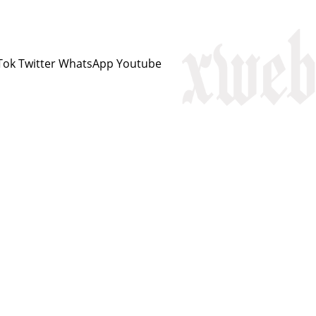
Tok
Twitter
WhatsApp
Youtube
ciknivîs
Serbest
Kirmanckî
Podcast
Dîmen
H