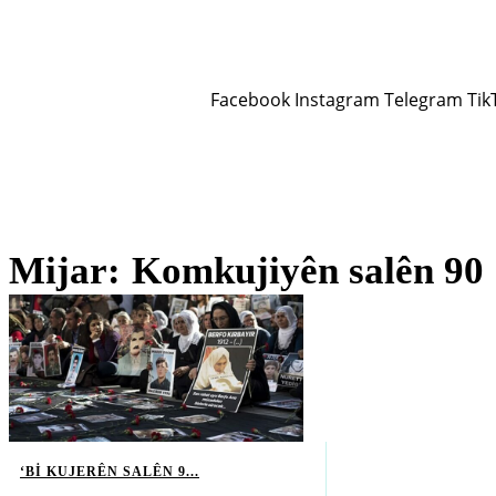
Facebook
Instagram
Telegram
Tik
Rojev
Jin
Çand û Huner
Hevpeyvîn
Qun
Mijar:
Komkujiyên salên 90
‘BI KUJERÊN SALÊN 9...