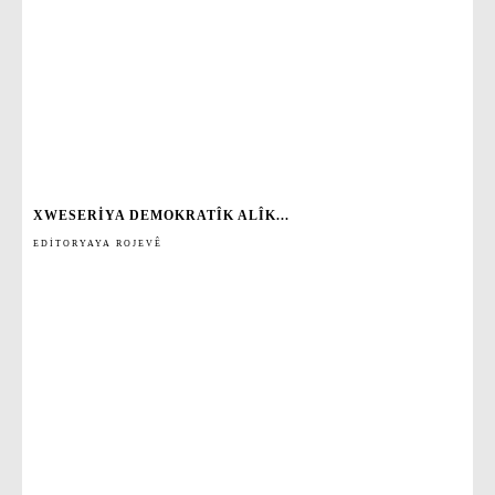
XWESERIYA DEMOKRATÎK ALÎK...
EDITORYAYA ROJEVÊ