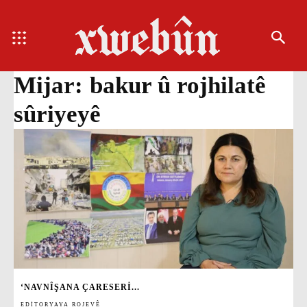
Mijar:
bakur û rojhilatê
sûriyeyê
‘NAVNÎŞANA ÇARESERI...
EDITORYAYA ROJEVÊ