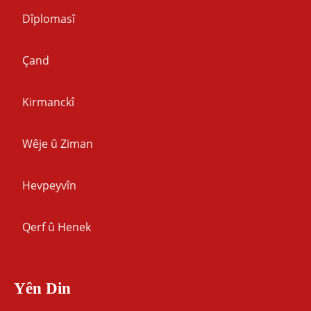
Dîplomasî
Çand
Kirmanckî
Wêje û Ziman
Hevpeyvîn
Qerf û Henek
Yên Din