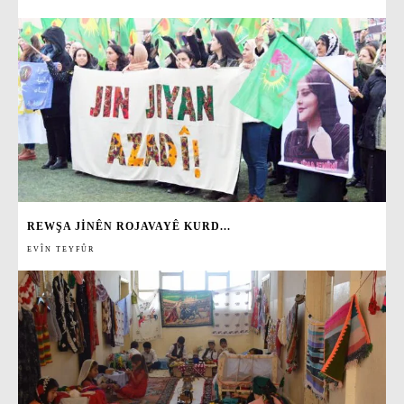
REWŞA JINÊN ROJAVAYÊ KURD...
EVÎN TEYFÛR