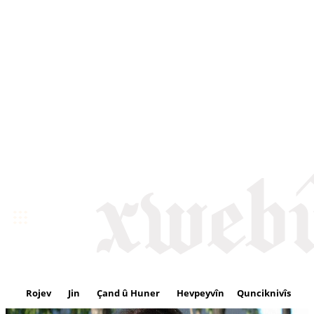
Rojev
Jin
Çand û Huner
Hevpeyvîn
Qunciknivîs
Se