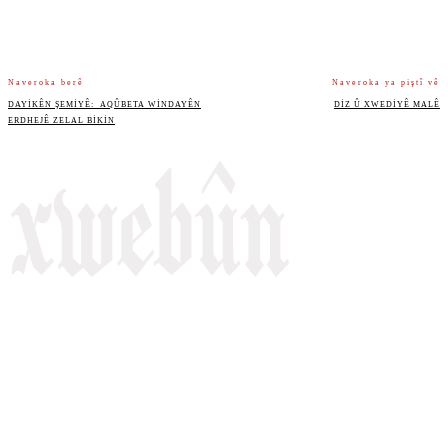
Naveroka berê
Naveroka ya piştî vê
DAYIKÊN ŞEMIYÊ: AQÛBETA WINDAYÊN
DIZ Û XWEDIYÊ MALÊ
ERDHEJÊ ZELAL BIKIN
Rojnameya Heftane
Fırat Mahallesi, 499/1. Sokak,
100 Evler Sitesi No:6/F