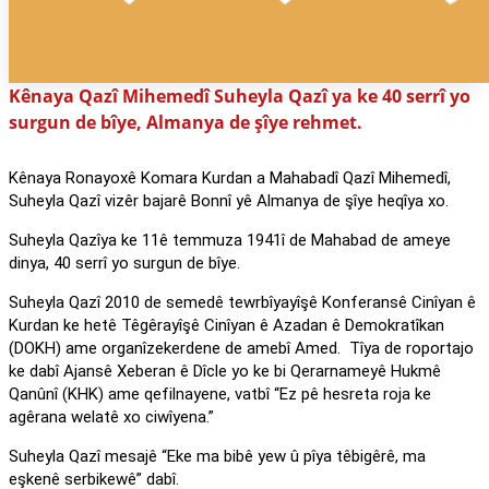
Kênaya Qazî Mihemedî Suheyla Qazî ya ke 40 serrî yo
surgun de bîye, Almanya de şîye rehmet.
Kênaya Ronayoxê Komara Kurdan a Mahabadî Qazî Mihemedî,
Suheyla Qazî vizêr bajarê Bonnî yê Almanya de şîye heqîya xo.
Suheyla Qazîya ke 11ê temmuza 1941î de Mahabad de ameye
dinya, 40 serrî yo surgun de bîye.
Suheyla Qazî 2010 de semedê tewrbîyayîşê Konferansê Cinîyan ê
Kurdan ke hetê Têgêrayîşê Cinîyan ê Azadan ê Demokratîkan
(DOKH) ame organîzekerdene de amebî Amed. Tîya de roportajo
ke dabî Ajansê Xeberan ê Dîcle yo ke bi Qerarnameyê Hukmê
Qanûnî (KHK) ame qefilnayene, vatbî “Ez pê hesreta roja ke
agêrana welatê xo ciwîyena.”
Suheyla Qazî mesajê “Eke ma bibê yew û pîya têbigêrê, ma
eşkenê serbikewê” dabî.