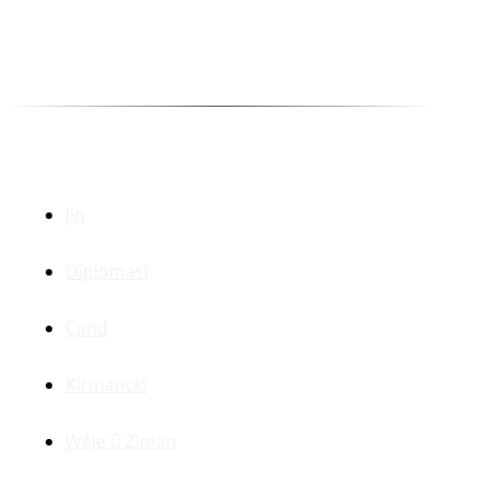
Kakşar Oremar
Munewer Azîzoglu Bazan
Selîm Temo
Dr. Zerdeşt Haco
Beşên Din
Jin
Dîplomasî
Çand
Kirmanckî
Wêje û Ziman