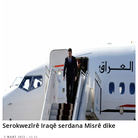
Serokwezîrê Iraqê serdana Misrê dike
5 MART 2023 - 11:11