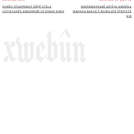
Naveroka berê
Naveroka ya piştî vê
KOMÊN NÎJADPEREST ÊRÎŞÎ OTELA
SERFERMANDARÊ ARTÊŞA AMERÎKA
LÎSTIKVANÊN AMEDSPORÊ LÊ DIMAN KIRIN
SERDANA BAKUR Û ROJHILATÊ SÛRIYEYÊ
KIR
Rojnameya Heftane
Fırat Mahallesi, 499/1. Sokak,
100 Evler Sitesi No:6/F
Kayapınar, Diyarbakir
Telefon: +90(541) 806 84 85