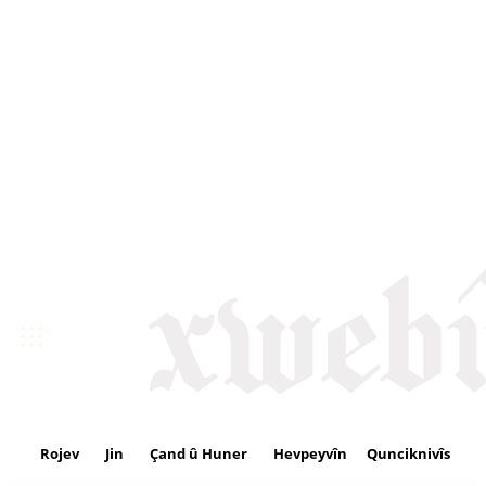
Rojev
Jin
Çand û Huner
Hevpeyvîn
Qunciknivîs
Se