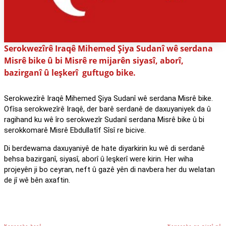
Serokwezîrê Iraqê Mihemed Şiya Sudanî wê serdana
Misrê bike û bi Misrê re mijarên siyasî, aborî,
bazirganî û leşkerî guftugo bike.
Serokwezîrê Iraqê Mihemed Şiya Sudanî wê serdana Misrê bike.
Ofîsa serokwezîrê Iraqê, der barê serdanê de daxuyaniyek da û
ragihand ku wê îro serokwezîr Sudanî serdana Misrê bike û bi
serokkomarê Misrê Ebdullatîf Sîsî re bicive.
Di berdewama daxuyaniyê de hate diyarkirin ku wê di serdanê
behsa bazirganî, siyasî, aborî û leşkerî were kirin. Her wiha
projeyên ji bo ceyran, neft û gazê yên di navbera her du welatan
de jî wê bên axaftin.