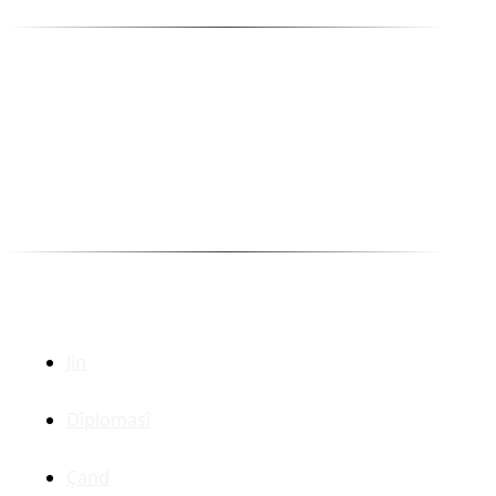
Yayın Danışma Kurulu
Abdulla Peşêw
Ehmed Huseynî
Kakşar Oremar
Munewer Azîzoglu Bazan
Selîm Temo
Dr. Zerdeşt Haco
Beşên Din
Jin
Dîplomasî
Çand