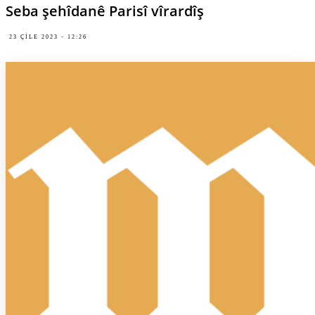
Seba şehîdanê Parisî vîrardîş
23 ÇILE 2023 - 12:26