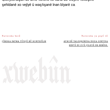
şehîdanê xo vejîyê û waştişanê înan bîyarê ca.
Naveroka berê
Naveroka ya piştî vê
ÇÎROKA FATMA TÛNÇÊ BÛ KURTEFÎLM
AYM DÊ TALOQKIRINA DOZA GIRTINA
HDP’Ê DI 25’Ê ÇILEYÊ DE BIBÎNE.
Rojnameya Heftane
Fırat Mahallesi, 499/1. Sokak,