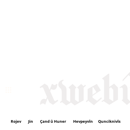
Rojev
Jin
Çand û Huner
Hevpeyvîn
Qunciknivîs
Se