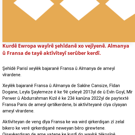
Kurdê Ewropa wayîrê şehîdanê xo vejîyenê. Almanya
û Fransa de tayê aktîvîteyî serûber kerdî.
Şehîdê Parisî xeylêk bajaranê Fransa û Almanya de ameyî
vîrardene.
Xeylêk bajaranê Fransa û Almanya de Sakîne Cansize, Fîdan
Dogane, Leyla Şaylemeze ê ke 9ê çeleyê 2013yî de û Evîn Goyî, Mîr
Perwer û Abdurrahman Kizil ê ke 23ê kanûna 2022yî de paytextê
Fransa Paris de ameyî qetilkerdene, bi aktîvîteyanê cîya cîyayan
ameyî vîrardene.
Aktîvîteyan de veng dîya Fransa ke wa wird qirkerdişan zî zelal
bikero ke verê qirkerdişanê neweyan bêro girewtene.
Qiseykerdişan de ame vatene ke kurdî do wayîrê têkoşînê