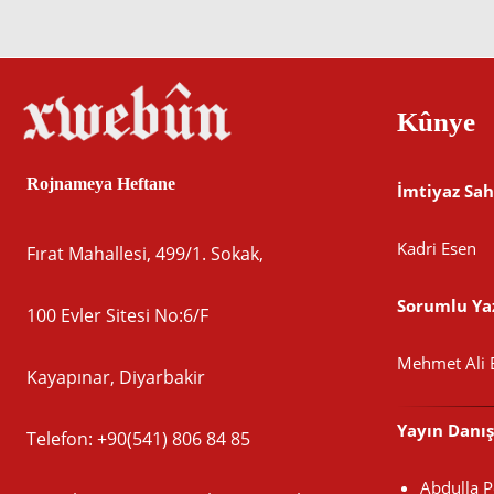
PARVE BIKE
Kûnye
Rojnameya Heftane
İmtiyaz Sah
Kadri Esen
Fırat Mahallesi, 499/1. Sokak,
Sorumlu Yaz
100 Evler Sitesi No:6/F
Mehmet Ali 
Kayapınar, Diyarbakir
Yayın Danı
Telefon: +90(541) 806 84 85
Abdulla 