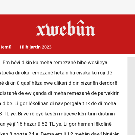
Hemû
Hilbijartin 2023
 Em hêvî dikin ku meha remezanê bibe wesîleya
tpêka dîroka remezanê heta niha civaka ku rojî dê
 dikin û qasî hêza xwe alîkarî didin xizanên derdorê
rdistanê de ew çanda di meha remezanê de parvekirin
 dibe. Li gor lêkolînan di nav pergala tirk de di meha
8 TL ye. Bi vê rêjeyê kesên mûçeyê kêmtirîn distînin
zaniyê jî 16 hezar û 52 TL ye. Li gor heman lêkolînê
ekan 8 noqte 24 e. Dema em li 12 mehên dawî binêrên