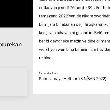
enflasyon ji sedî 76 noqte 39 zêdetir 
remezana 2022’yan de nikare xwarinên 
Di mijara bihabûnan de ji firoşkarên x
kes ji van bihayan bi gazinc in. Belê t
ber bi qeyraneke mezin ve dibe di meh
 xurekan
welatiyên wan birçî bimînin. Em hêvîd
re bîne.
Naveroka berê
Panoramaya Heftane (3 NÎSAN 2022)