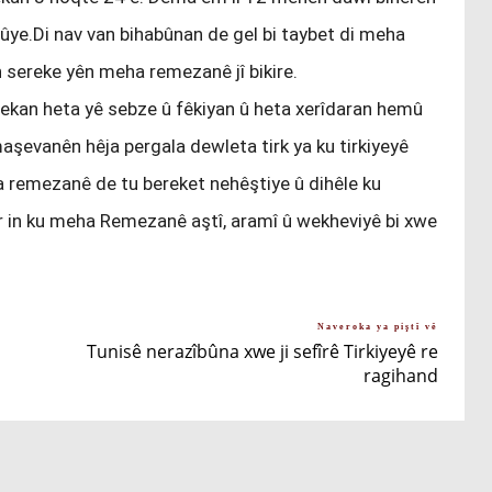
bûye.Di nav van bihabûnan de gel bi taybet di meha
sereke yên meha remezanê jî bikire.
urekan heta yê sebze û fêkiyan û heta xerîdaran hemû
emaşevanên hêja pergala dewleta tirk ya ku tirkiyeyê
a remezanê de tu bereket nehêştiye û dihêle ku
ar in ku meha Remezanê aştî, aramî û wekheviyê bi xwe
Naveroka ya piştî vê
Tunisê nerazîbûna xwe ji sefîrê Tirkiyeyê re
ragihand