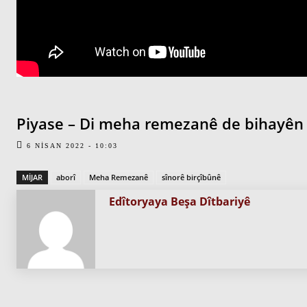
Piyase – Di meha remezanê de bihayên
6 NISAN 2022 - 10:03
MIJAR
aborî
Meha Remezanê
sînorê birçîbûnê
Edîtoryaya Beşa Dîtbariyê