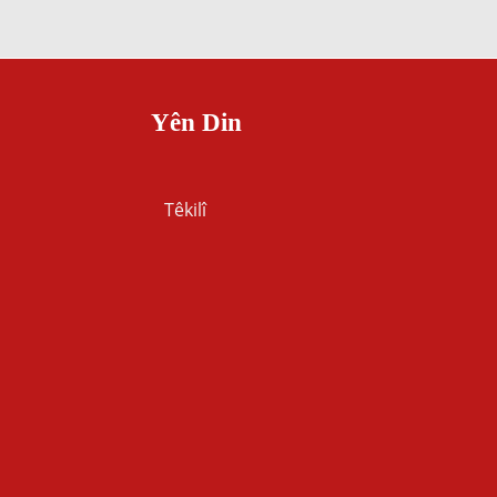
Yên Din
Têkilî