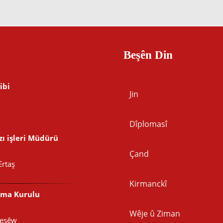
Beşên Din
ibi
Jin
Dîplomasî
ı işleri Müdürü
Çand
Ertaş
Kirmanckî
şma Kurulu
Wêje û Ziman
Peşêw