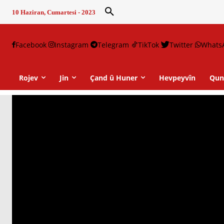
10 Haziran, Cumartesi - 2023
Facebook
Instagram
Telegram
TikTok
Twitter
Whats
Rojev
Jin
Çand û Huner
Hevpeyvîn
Qun