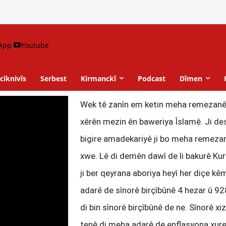
App
Youtube
ciknivîs
Serbest
Kirmanckî
Podcast
Dîmen
Wek tê zanîn em ketin meha remezanê.
xêrên mezin ên baweriya Îslamê. Ji des
bigire amadekariyê ji bo meha remezanê
xwe. Lê di demên dawî de li bakurê Ku
ji ber qeyrana aboriya heyî her diçe kêm
adarê de sînorê birçîbûnê 4 hezar û 92
di bin sînorê birçîbûnê de ne. Sînorê xi
tenê di meha adarê de enflasyona xur