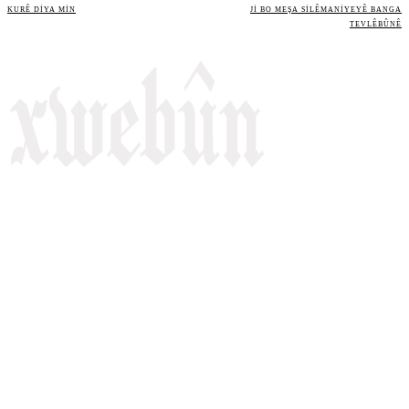
KURÊ DIYA MIN
JI BO MEŞA SILÊMANIYEYÊ BANGA
TEVLÊBÛNÊ
Rojnameya Heftane
Fırat Mahallesi, 499/1. Sokak,
100 Evler Sitesi No:6/F
Kayapınar, Diyarbakir
Telefon: +90(541) 806 84 85