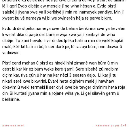
Bi salan e ku gelek kes hêviya xwe di çûna derveyî welat de dibînin
lê li gorî Evdo dibêje ew mesele jî ne wiha hêsan e. Evdo piştî
salekê ji jiyana xwe ya li xerîbiyê ji min re nameyek şandiye. Min jî
xwest ku vê nameya wî bi we xwînerên hêja re parve bikim.
Evdo di destpêka nameya xwe de behsa bêrîkirina xwe ya hevalên
li welat dike û paşê der barê rewşa xwe ya li xerîbiyê de wiha
dibêje: Tu zanî hevalo li vir di destpêka hatina min de wekî kûçikê
malê, kêf kêfa min bû, li ser darê piştê razayî bûm, min dixwar û
vedixwar.
Piştî çend mehan û piştî ez hinekî hînî zimanê wan bûm û min
dest bi kar kir ez bûm weke kerê şamî. Serê sibehê zû radibim
diçim kar, riya çûn û hatina kar nêzî 3 seatan dajo. Li kar jî tu
nikarî serê xwe bixwirînî. Êvarê heta digihêm malê ji hawhaw
dikevim û wekî termekî li ser ciyê xwe bê tevger dimînim heta roja
din. Bi kurtasî jiyana min a rojane wiha ye. Li gel silavên germ û
bêrîkirinê.
Naveroka berê
Naveroka ya piştî vê