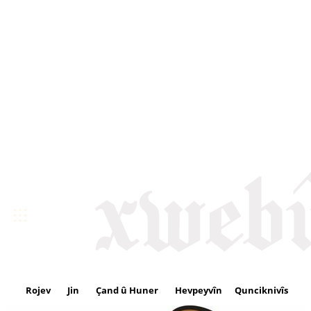
Rojev
Jin
Çand û Huner
Hevpeyvîn
Qunciknivîs
Se