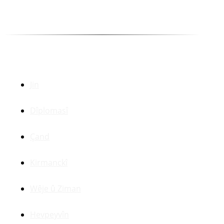
Selîm Temo
Dr. Zerdeşt Haco
Beşên Din
Jin
Dîplomasî
Çand
Kirmanckî
Wêje û Ziman
Hevpeyvîn