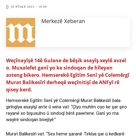
26 NÎSAN 2023 - 16:00
Merkezê Xeberan
Weçînayîşê 14ê Gulane de bêşik asayîş xeylê avzel
o. Muxalefet ganî yo ke sindoqan de hîleyan
asteng bikero. Hemserekê Egîtîm Senî yê Colemêrgî
Murat Balikesîrî derheqê weçînitişî de ANFyî rê
qisey kerd.
Hemserekê Egîtîm Senî yê Colemêrgî Murat Balikesîrî bala
girîngîya asayîşî ante û wina vat: “Çîyo muhîm oyo ke şar şiro
rayanê xo bişuxulno û sindoqî bêrê pawitene. Ganî yo ma
wayîrê sindoqan bivejîyê.”
Murat Balikesîrî vat: “Sey heme şaranê Tirkîya şar û kedkarê