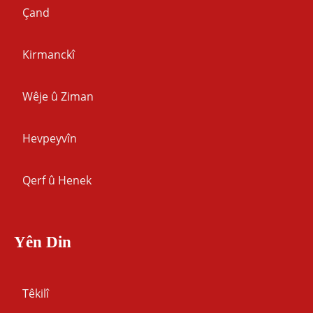
Çand
Kirmanckî
Wêje û Ziman
Hevpeyvîn
Qerf û Henek
Yên Din
Têkilî