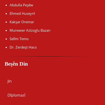
Abdulla Peşêw
Ehmed Huseynî
Kakşar Oremar
Munewer Azîzoglu Bazan
Selîm Temo
Dr. Zerdeşt Haco
Beşên Din
Jin
Dîplomasî