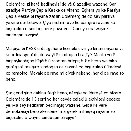
Colemêrgî zî hetê bedilnayîşî de yê û azadîye wazenê. Şar
azadîye Partîya Çep a Keske de vîneno. Eşkera yo ke Partîya
Çep a Keske bi rayanê zafan Colemêrg de do sey partîya
yewine ser bikewo. Çîyo muhîm oyo ke şar şiro rayanê xo
bişuxulno û sindoqî bêrê pawitene. Ganî yo ma wayîrê
sindoqan bivejîyê.
Ma pîya bi KESK û dezgehanê komelê sîvîlî yê bînan mîyanê yê
koordînasyonî de do wayîrê sindoqan bivejîyê. Ma do verê
binpaykerdişan bîgêrê û raporan bitepişê. Se beno wa bibo
ganî şarê ma şiro sindoqan de rayanê xo bişuxulno û îradeyê
xo ramojno. Mevajê pê raya mi çîyêk nêbeno, her çî pê raya to
beno.
Şar çend şino dahîna feqîr beno, nêeşkeno îdareyê xo bikero.
Colemêrg de 15 serrî yo her qeyde çalakî û aktîvîteyî qedexe
yê. Ma sey kedkaran bedilnayîş wazenê. Seba ke verê
demokrasîyî bêro akerdene, ma gerek miheqeq rayanê xo
bişuxulnê û wayîrê sindoqan bivejîyê.”