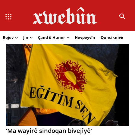
Rojev
Jin
Çand û Huner
Hevpeyvîn
Qunciknivîs
Se
‘Ma wayîrê sindoqan bivejîyê’