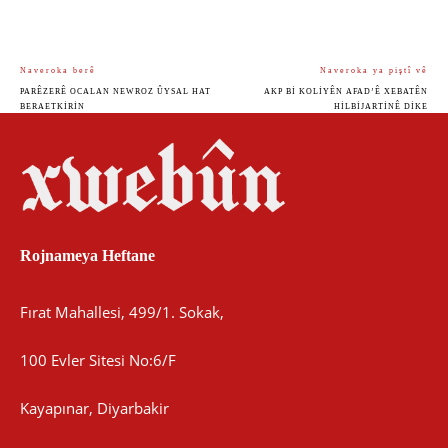
Naveroka berê
Naveroka ya piştî vê
PARÊZERÊ OCALAN NEWROZ ÛYSAL HAT
AKP BI KOLIYÊN AFAD’Ê XEBATÊN
BERAETKIRIN
HILBIJARTINÊ DIKE
Rojnameya Heftane
Fırat Mahallesi, 499/1. Sokak,
100 Evler Sitesi No:6/F
Kayapınar, Diyarbakir