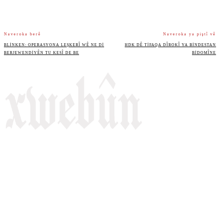
Naveroka berê
Naveroka ya piştî vê
BLINKEN: OPERASYONA LEŞKERÎ WÊ NE DI
HDK DÊ TIFAQA DÎROKÎ YA BINDESTAN
BERJEWENDIYÊN TU KESÎ DE BE
BIDOMÎNE
Rojnameya Heftane
Fırat Mahallesi, 499/1. Sokak,
100 Evler Sitesi No:6/F