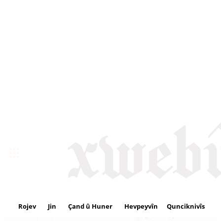
Rojev
Jin
Çand û Huner
Hevpeyvîn
Qunciknivîs
Se