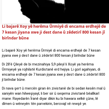
Li bajarê Xoy yê herêma Ûrmiyê di encama erdhejê de
7 kesan jiyana xwe ji dest dane û zêdetirî 800 kesan jî
birîndar bûne
Li bajarê Xoy yê herêma Ûrmiyê di encama erdhejê de 7 kesan
jiyana xwe ji dest dane û zêdetirî 800 kesan jî birîndar bûne
Di 28’ê Çileyê de bi mezinahiya 5,9 pileyî li Xoyê ya herêma
Ûrmiyeyê ya rojhilatê Kurdistanê erd hejiya. Li gorî agahiyan, di
encama erdhejê de 7 kesan jiyana xwe ji dest dane û zêdetirî 800
jî birîndar bûne.
Di nava şert û mercên giran ên zivistanê de bi sedan kesên mal û
xaniyên wan hilweşiyayî, li ber sir û seqema zivistanê bêalîkarî
mane. Rayedarên Îranê diyar dikin ku bi hawara xelkê çûne, lê
dîmen û wêneyên tên parvekirin, berovajî vê rewşê ye.