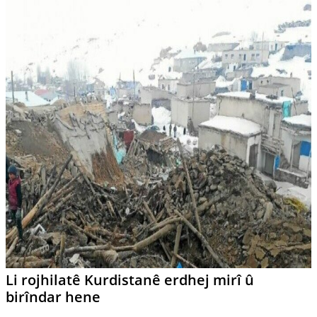
Li rojhilatê Kurdistanê erdhej mirî û
birîndar hene