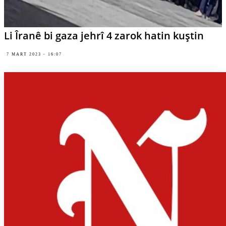
Li Îranê bi gaza jehrî 4 zarok hatin kuştin
7 MART 2023 - 16:07