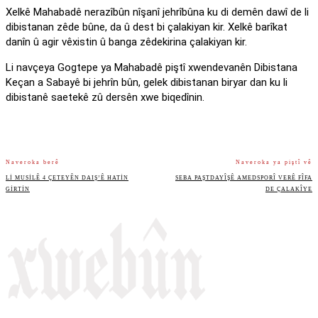
Xelkê Mahabadê nerazîbûn nîşanî jehrîbûna ku di demên dawî de li
dibistanan zêde bûne, da û dest bi çalakiyan kir. Xelkê barîkat
danîn û agir vêxistin û banga zêdekirina çalakiyan kir.
Li navçeya Gogtepe ya Mahabadê piştî xwendevanên Dibistana
Keçan a Sabayê bi jehrîn bûn, gelek dibistanan biryar dan ku li
dibistanê saetekê zû dersên xwe biqedînin.
Naveroka berê
Naveroka ya piştî vê
LI MUSILÊ 4 ÇETEYÊN DAIŞ’Ê HATIN
SEBA PAŞTDAYÎŞÊ AMEDSPORÎ VERÊ FÎFA
GIRTIN
DE ÇALAKÎYE