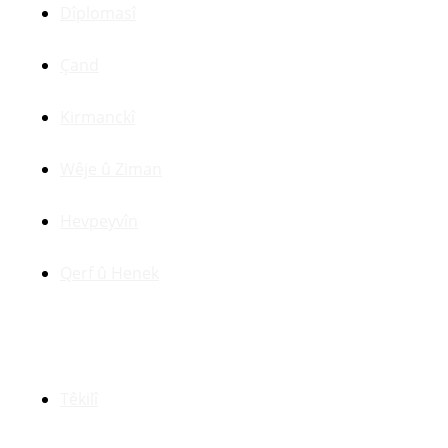
Dîplomasî
Çand
Kirmanckî
Wêje û Ziman
Hevpeyvîn
Qerf û Henek
Yên Din
Têkilî