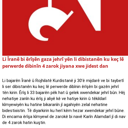
Li Îranê bi êrîşên gaza jehrî yên li dibistanên ku keç lê
perwerde dibinîn 4 zarok jiyana xwe jidest dan
Li bajarên Îranê û Rojhilatê Kurdistanê ji 30’ê mijdarê ve bi taybetî
li ser dibistanên ku keç lê perwerde dibînin êrîşên bi gazên jehrî
tên kirin. Êrîş li 33 bajarên pêk hat û gelek xwendekar jehrî bûn. Hêj
nehatiye zanîn ku êrîş ji aliyê kê ve hatiye kirin û têkildarî
kîmyewiyên ku hatine bikaranîn jî agahiyên zelal nehatine
bidestixistin. Tê diyarkirin ku herî kêm hezar xwendekar jehrî bûne.
Di encama êrîşa kîmyewî de zarokê bi navê Karîn Alamdarî jî di nav
de 4 zarok hatin kuştin.