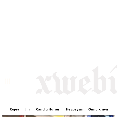
Rojev
Jin
Çand û Huner
Hevpeyvîn
Qunciknivîs
Se