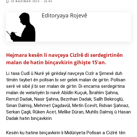
10 HAZIRAN 2023 - 16:04
Editoryaya Rojevê
Hejmara kesên li navçeya Cizîrê di serdegirtinên
malan de hatin binçavkirin gihişte 15'an.
Li taxa Cudî û Nurê yê girêdayî navçeya Cizîr a Şirnexê duh
tîmên taybet ên polîsan bi ser gelek malan de girtin. Polîsan
serê vê sibê jî bi ser malan de girtin. Di encama serdegirtina
malan de welatiyên bi navê Abîdîn Kuçuk, Îbrahîm Şahna,
Remzî Dadak, Nasir Şahna, Bezrihan Dadak, Salîh Bekiroglû,
Sinan Dalmiş, Mehmet Çagdavûl, Metîn Ecevît, Ridvan Şahnaz,
Serkan Çagli, Rûken Acet, Melîke Dûran, Muhlîs Dalmiş û Hasan
Dadak hatin binçavkirin.
Kesên ku hatine binçavkirin li Midûriyeta Polîsan a Cizîrê tên