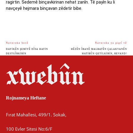
ragirtin. Sedemê binçavkirinan nehat zanîn. Tê payîn ku li
navçeyê hejmara binçavan zêdetir bibe.
Naveroka berê
Naveroka ya piştî vê
DAYIKÊN ŞEMIYÊ DÎSA HATIN
HÊZÊN ÎRANÊ MALBATÊN ÇALAKVANÊN
DESTGÎRKIRIN
HATIBÛN QETILKIRIN, REVAND!
Rojnameya Heftane
Fırat Mahallesi, 499/1. Sokak,
100 Evler Sitesi No:6/F