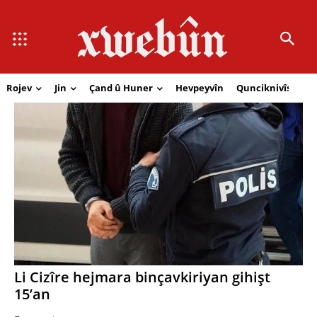
Rojev
Jin
Çand û Huner
Hevpeyvîn
Qunciknivîs
Se
Li Cizîre hejmara binçavkiriyan gihişt
15’an