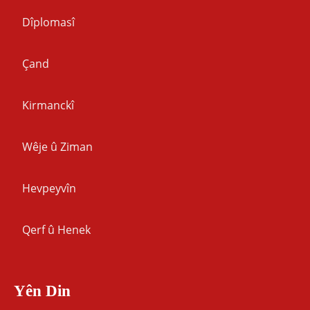
Dîplomasî
Çand
Kirmanckî
Wêje û Ziman
Hevpeyvîn
Qerf û Henek
Yên Din