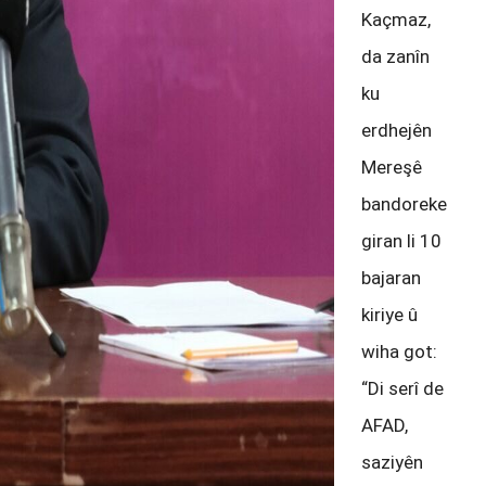
Kaçmaz,
da zanîn
ku
erdhejên
Mereşê
bandoreke
giran li 10
bajaran
kiriye û
wiha got:
“Di serî de
AFAD,
saziyên