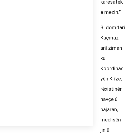
karesatek
e mezin.”
Bi domdarî
Kaçmaz
anî ziman
ku
Koordînas
yên Krîzê,
rêxistinên
navçe û
bajaran,
meclisên
jin û