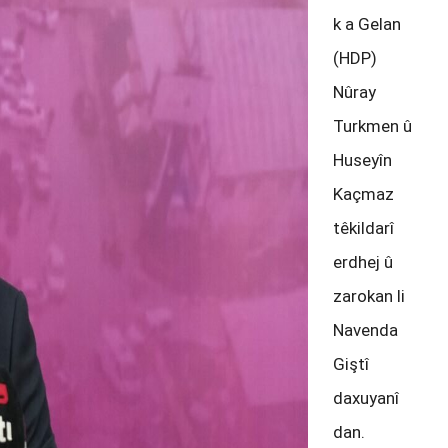
k a Gelan
(HDP)
Nûray
Turkmen û
Huseyîn
Kaçmaz
têkildarî
erdhej û
zarokan li
Navenda
Giştî
daxuyanî
dan.