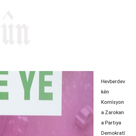
emû
Hevberdev
kên
Komîsyon
a Zarokan
a Partiya
Demokratî