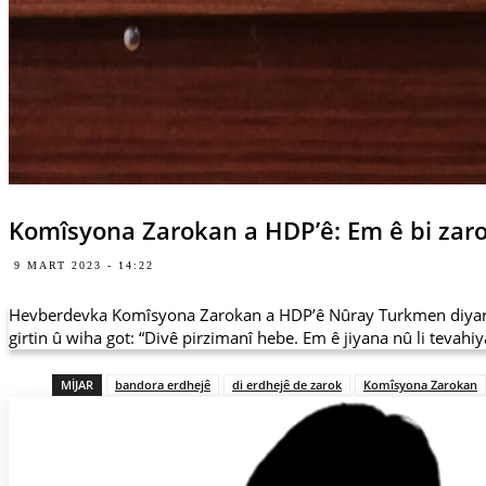
Komîsyona Zarokan a HDP’ê: Em ê bi zaro
9 MART 2023 - 14:22
Hevberdevka Komîsyona Zarokan a HDP’ê Nûray Turkmen diyar k
girtin û wiha got: “Divê pirzimanî hebe. Em ê jiyana nû li tevahi
MIJAR
bandora erdhejê
di erdhejê de zarok
Komîsyona Zarokan