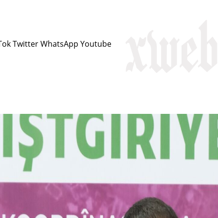
Tok
Twitter
WhatsApp
Youtube
ciknivîs
Serbest
Kirmanckî
Podcast
Dîmen
H