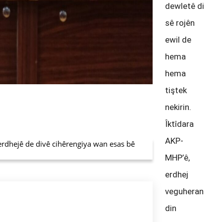
dewletê di
sê rojên
ewil de
hema
hema
tiştek
nekirin.
Îktîdara
AKP-
dhejê de divê cihêrengiya wan esas bê
MHP’ê,
erdhej
veguheran
din