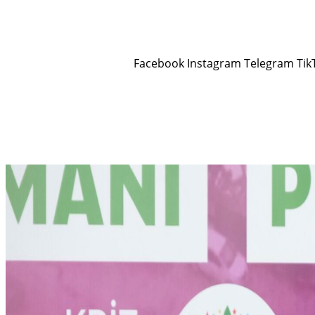
Facebook
Instagram
Telegram
Tik
Rojev
Jin
Çand û Huner
Hevpeyvîn
Qun