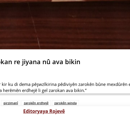
kan re jiyana nû ava bikin
ir ku di dema pêşwzîkirina pêdiviyên zarokên bûne mexdûrên er
ya herêmên erdhejê li gel zarokan ava bikin.”
pirzimanî
zarokên erdhejê
zarokên winda
Editoryaya Rojevê