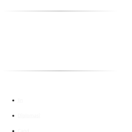
Mehmet Ali Ertaş
Yayın Danışma Kurulu
Abdulla Peşêw
Ehmed Huseynî
Kakşar Oremar
Munewer Azîzoglu Bazan
Selîm Temo
Dr. Zerdeşt Haco
Beşên Din
Jin
Dîplomasî
Çand