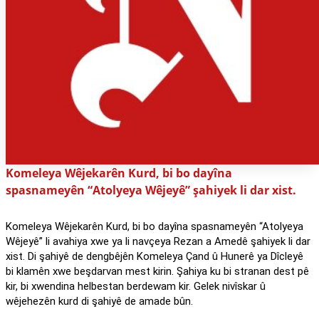
Komeleya Wêjekarên Kurd, bi bo dayîna
spasnameyên “Atolyeya Wêjeyê” şahiyek li dar xist.
Komeleya Wêjekarên Kurd, bi bo dayîna spasnameyên “Atolyeya
Wêjeyê” li avahiya xwe ya li navçeya Rezan a Amedê şahiyek li dar
xist. Di şahiyê de dengbêjên Komeleya Çand û Hunerê ya Dîcleyê
bi klamên xwe beşdarvan mest kirin. Şahiya ku bi stranan dest pê
kir, bi xwendina helbestan berdewam kir. Gelek nivîskar û
wêjehezên kurd di şahiyê de amade bûn.