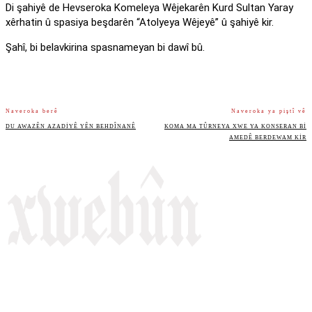
Di şahiyê de Hevseroka Komeleya Wêjekarên Kurd Sultan Yaray
xêrhatin û spasiya beşdarên “Atolyeya Wêjeyê” û şahiyê kir.
Şahî, bi belavkirina spasnameyan bi dawî bû.
Naveroka berê
Naveroka ya piştî vê
DU AWAZÊN AZADIYÊ YÊN BEHDÎNANÊ
KOMA MA TÛRNEYA XWE YA KONSERAN BI
AMEDÊ BERDEWAM KIR
Rojnameya Heftane