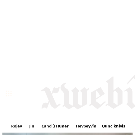
Rojev
Jin
Çand û Huner
Hevpeyvîn
Qunciknivîs
Se