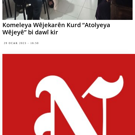
Komeleya Wêjekarên Kurd “Atolyeya
Wêjeyê” bi dawî kir
29 OCAK 2023 - 16:50