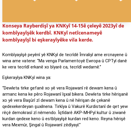
Konseya Rayberdişî ya KNKyî 14-15ê çeleyê 2023yî de
kombîyayîşêk kerdbî. KNKyî netîcenameyê
kombîyayîşî bi eşkerayîyêke vila kerde.
Kombîyayîşê peyênî yê KNKyî de tecrîdê Îmraliyî ame ercnayene û
wina ame vatene: “Ma venga Parlamentoyê Ewropa û CPTyî danê
ke vera tecrîdî erkanê xo bîyarê ca, tecrîdî wedarnê.”
Eşkerayîya KNKyî wina ya:
“Dewleta tirke gefanê xo yê vera Rojawanî rê dewam kena û
armanc kena ke pêro Rojawanî îşxal bikera. Dewleta tirke hêrişanê
xo yê vera Başûrî zî dewam kena û nê hêrişan de çekanê
qedexekerdeyan şuxilnena. Tirkîya û Vakurê Kurdistanî de qet yew
rêçê demokrasî zî nêmendo. Îqtîdarê AKP-MHPyî kultur û ziwanê
kurdan qedexe keno û estbîyayîşê kurdan red keno. Reyna hêrişê
vera Mexmûr, Şingal û Rojawanî zêdîyayî.”