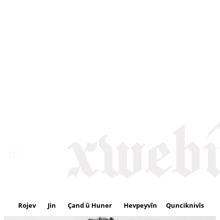
Rojev
Jin
Çand û Huner
Hevpeyvîn
Qunciknivîs
Se