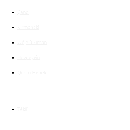
Çand
Kirmanckî
Wêje û Ziman
Hevpeyvîn
Qerf û Henek
Yên Din
Têkilî