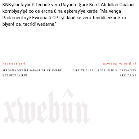
KNKyî bi taybetî tecrîdê vera Rayberê Şarê Kurdî Abdullah Ocalanî
kombîyayîşê xo de ercna û na eşkerayîye kerde: “Ma venga
Parlamentoyê Ewropa û CPTyî danê ke vera tecrîdî erkanê xo
bîyarê ca, tecrîdî wedarnê.”
Naveroka berê
Naveroka ya piştî vê
SERDANA WEZÎRÊ PARASTINÊ YÊ SWÊDÊ
GIRTIYÊ 71 SALÎ 3 SAL IN DI HUCREYA YEK
HAT BETALKIRIN
KESÎ DE YE