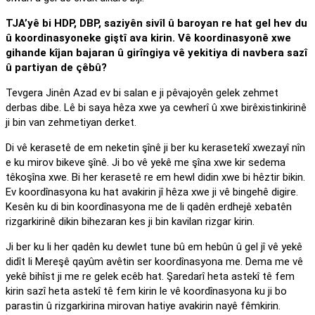
TJA’yê bi HDP, DBP, saziyên sivîl û baroyan re hat gel hev du
û koordinasyoneke giştî ava kirin. Vê koordinasyonê xwe
gihande kîjan bajaran û girîngiya vê yekitiya di navbera sazî
û partiyan de çêbû?
Tevgera Jinên Azad ev bi salan e ji pêvajoyên gelek zehmet
derbas dibe. Lê bi saya hêza xwe ya cewherî û xwe birêxistinkirinê
ji bin van zehmetiyan derket.
Di vê kerasetê de em neketin şînê ji ber ku kerasetekî xwezayî nîn
e ku mirov bikeve şînê. Ji bo vê yekê me şîna xwe kir sedema
têkoşîna xwe. Bi her kerasetê re em hewl didin xwe bi hêztir bikin.
Ev koordînasyona ku hat avakirin jî hêza xwe ji vê bingehê digire.
Kesên ku di bin koordînasyona me de li qadên erdhejê xebatên
rizgarkirinê dikin bihezaran kes ji bin kavilan rizgar kirin.
Ji ber ku li her qadên ku dewlet tune bû em hebûn û gel jî vê yekê
didît li Mereşê qayûm avêtin ser koordînasyona me. Dema me vê
yekê bihîst ji me re gelek ecêb hat. Şaredarî heta astekî tê fem
kirin sazî heta astekî tê fem kirin le vê koordînasyona ku ji bo
parastin û rizgarkirina mirovan hatiye avakirin nayê fêmkirin.