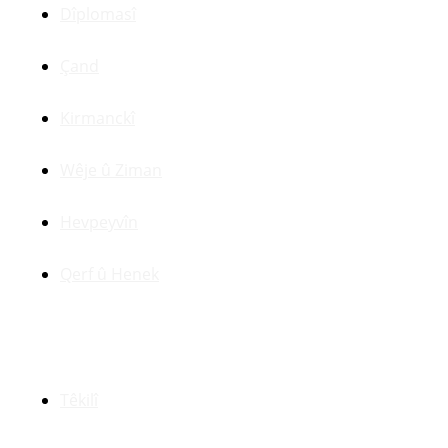
Dîplomasî
Çand
Kirmanckî
Wêje û Ziman
Hevpeyvîn
Qerf û Henek
Yên Din
Têkilî