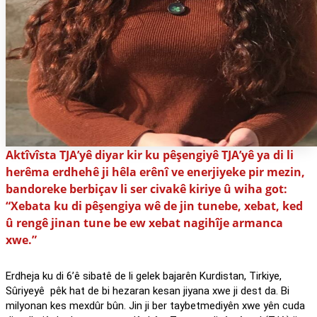
Aktîvîsta TJA’yê diyar kir ku pêşengiyê TJA’yê ya di li
herêma erdhehê ji hêla erênî ve enerjiyeke pir mezin,
bandoreke berbiçav li ser civakê kiriye û wiha got:
“Xebata ku di pêşengiya wê de jin tunebe, xebat, ked
û rengê jinan tune be ew xebat nagihîje armanca
xwe.”
Erdheja ku di 6’ê sibatê de li gelek bajarên Kurdistan, Tirkiye,
Sûriyeyê pêk hat de bi hezaran kesan jiyana xwe ji dest da. Bi
milyonan kes mexdûr bûn. Jin ji ber taybetmediyên xwe yên cuda