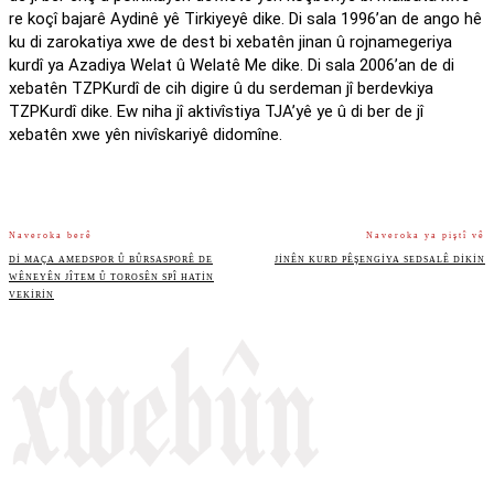
re koçî bajarê Aydinê yê Tirkiyeyê dike. Di sala 1996’an de ango hê
ku di zarokatiya xwe de dest bi xebatên jinan û rojnamegeriya
kurdî ya Azadiya Welat û Welatê Me dike. Di sala 2006’an de di
xebatên TZPKurdî de cih digire û du serdeman jî berdevkiya
TZPKurdî dike. Ew niha jî aktivîstiya TJA’yê ye û di ber de jî
xebatên xwe yên nivîskariyê didomîne.
Naveroka berê
Naveroka ya piştî vê
DI MAÇA AMEDSPOR Û BÛRSASPORÊ DE
JINÊN KURD PÊŞENGIYA SEDSALÊ DIKIN
WÊNEYÊN JÎTEM Û TOROSÊN SPÎ HATIN
VEKIRIN