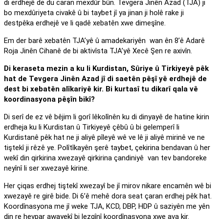
di erdhejê de du caran mexdûr bûn. Tevgera Jinên Azad (TJA) ji
bo mexdûriyeta civakê û bi taybet jî ya jinan ji holê rake ji
destpêka erdhejê ve li qadê xebatên xwe dimeşîne.
Em der barê xebatên TJA’yê û amadekariyên wan ên 8’ê Adarê
Roja Jinên Cihanê de bi aktivîsta TJA’yê Xecê Şen re axivîn.
Di keraseta mezin a ku li Kurdistan, Sûriye û Tirkiyeyê pêk
hat de Tevgera Jinên Azad jî di saetên pêşî yê erdhejê de
dest bi xebatên alîkariyê kir. Bi kurtasî tu dikarî qala vê
koordinasyona pêşîn bikî?
Di serî de ez vê bêjim li gorî lêkolînên ku di dinyayê de hatine kirin
erdheja ku li Kurdistan û Tirkiyeyê çêbû û bi gelemperî li
Kurdistanê pêk hat ne ji aliyê pîleyê wê ve lê ji aliyê mirinê ve ne
tiştekî ji rêzê ye. Polîtîkayên şerê taybet, çekirina bendavan û her
wekî din qirkirina xwezayê qirkirina çandiniyê van tev bandoreke
neyînî li ser xwezayê kirine.
Her çiqas erdhej tiştekî xwezayî be jî mirov nikare encamên wê bi
xwezayê re girê bide. Di 6’ê mehê dora seat çaran erdhej pêk hat.
Koordînasyona me jî weke TJA, KCD, DBP, HDP û saziyên me yên
din re hevpar awayekî bi lezgînî koordînasyona xwe ava kir.