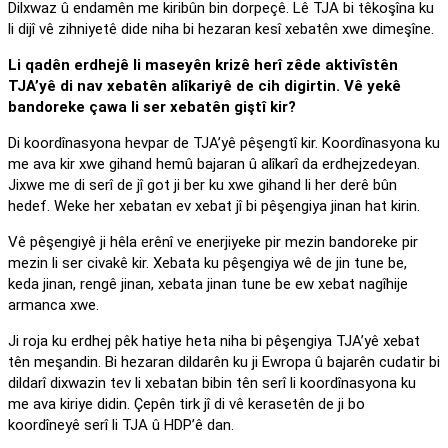
Dilxwaz û endamên me kiribûn bin dorpeçê. Lê TJA bi têkoşîna ku
li dijî vê zihniyetê dide niha bi hezaran kesî xebatên xwe dimeşîne.
Li qadên erdhejê li maseyên krizê herî zêde aktivîstên
TJA’yê di nav xebatên alîkariyê de cih digirtin. Vê yekê
bandoreke çawa li ser xebatên giştî kir?
Di koordînasyona hevpar de TJA’yê pêşengtî kir. Koordînasyona ku
me ava kir xwe gihand hemû bajaran û alîkarî da erdhejzedeyan.
Jixwe me di serî de jî got ji ber ku xwe gihand li her derê bûn
hedef. Weke her xebatan ev xebat jî bi pêşengiya jinan hat kirin.
Vê pêşengiyê ji hêla erênî ve enerjiyeke pir mezin bandoreke pir
mezin li ser civakê kir. Xebata ku pêşengiya wê de jin tune be,
keda jinan, rengê jinan, xebata jinan tune be ew xebat nagîhije
armanca xwe.
Ji roja ku erdhej pêk hatiye heta niha bi pêşengiya TJA’yê xebat
tên meşandin. Bi hezaran dildarên ku ji Ewropa û bajarên cudatir bi
dildarî dixwazin tev li xebatan bibin tên serî li koordînasyona ku
me ava kiriye didin. Çepên tirk jî di vê kerasetên de ji bo
koordîneyê serî li TJA û HDP’ê dan.