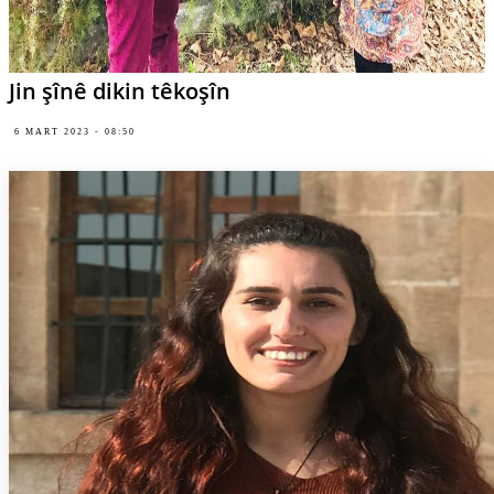
Jin şînê dikin têkoşîn
6 MART 2023 - 08:50