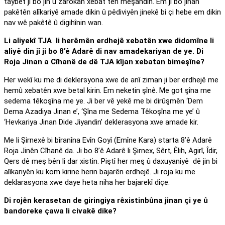
taybet ji bo jin û zarokan xebat tên meşandin. Em ji bo jinan
pakêtên alîkariyê amade dikin û pêdiviyên jinekê bi çi hebe em dikin
nav wê pakêtê û digihînin wan.
Li aliyekî TJA li herêmên erdhejê xebatên xwe didomîne li
aliyê din jî ji bo 8’ê Adarê di nav amadekariyan de ye. Di
Roja Jinan a Cîhanê de dê TJA kîjan xebatan bimeşîne?
Her wekî ku me di deklersyona xwe de anî ziman ji ber erdhejê me
hemû xebatên xwe betal kirin. Em neketin şînê. Me got şîna me
sedema têkoşîna me ye. Ji ber vê yekê me bi dirûşmên ‘Dem
Dema Azadiya Jinan e’, ‘Şîna me Sedema Têkoşîna me ye’ û
‘Hevkariya Jinan Dide Jiyandin’ deklerasyona xwe amade kir.
Me li Şirnexê bi bîranîna Evîn Goyî (Emîne Kara) starta 8’ê Adarê
Roja Jinên Cîhanê da. Ji bo 8’ê Adarê li Şirnex, Sêrt, Êlih, Agirî, Îdir,
Qers dê meş bên li dar xistin. Piştî her meş û daxuyaniyê dê jin bi
alîkariyên ku kom kirine herin bajarên erdhejê. Ji roja ku me
deklarasyona xwe daye heta niha her bajarekî diçe.
Di rojên kerasetan de giringiya rêxistinbûna jinan çi ye û
bandoreke çawa li civakê dike?