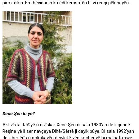
pîroz dikin. Em hêvîdar in ku êdî kerasatên bi vî rengî pêk neyên.
Xecê Şen kî ye?
Aktivîsta TJA’yê û nivîskar Xecê Şen di sala 1980’an de li gundê
Reşîne yê li ser navçeya Dihê/Sêrtê ji dayik bûye. Di sala 1992’yan
de ji ber êrîş û polîtîkayên dewletê yên koçberiyê bi malbata xwe