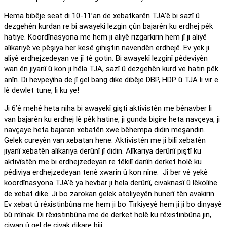
Hema bibêje seat di 10-11’an de xebatkarên TJA’ê bi sazî û
dezgehên kurdan re bi awayekî lezgin çûn bajarên ku erdhej pêk
hatiye. Koordînasyona me hem ji aliyê rizgarkirin hem jî ji aliyê
alîkariyê ve pêşiya her kesê gihiştin navendên erdhejê. Ev yek ji
aliyê erdhejzedeyan ve jî tê gotin. Bi awayekî lezginî pêdeviyên
wan ên jiyanî û kon ji hêla TJA, sazî û dezgehên kurd ve hatin pêk
anîn. Di hevpeyîna de jî gel bang dike dibêje DBP, HDP û TJA li vir e
lê dewlet tune, li ku ye!
Ji 6’ê mehê heta niha bi awayekî giştî aktîvîstên me bênavber li
van bajarên ku erdhej lê pêk hatine, ji gunda bigire heta navçeya, ji
navçaye heta bajaran xebatên xwe bêhempa didin meşandin.
Gelek cureyên van xebatan hene. Aktivîstên me ji bilî xebatên
jiyanî xebatên alîkariya derûnî jî didin. Alîkariya derûnî piştî ku
aktivîstên me bi erdhejzedeyan re têkilî danîn derket holê ku
pêdiviya erdhejzedeyan tenê xwarin û kon nîne. Ji ber vê yekê
koordînasyona TJA’ê ya hevbar ji hela derûnî, civaknasî û lêkolîne
de xebat dike. Ji bo zarokan gelek atoliyeyên hunerî tên avakirin.
Ev xebat û rêxistinbûna me hem ji bo Tirkiyeyê hem jî ji bo dinyayê
bû mînak. Di rêxistinbûna me de derket holê ku rêxistinbûna jin,
ciwan û gel de civak dikare bijî.