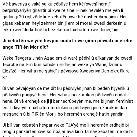
Vê baweriya civakê ya ku çêbûye hem kêfxweşî hem jî
berpirsiyariyên girantir bi xwe re tîne. Hinek hevalên me yên li
qadan ji 20 rojî zêdetir e xebatên xwe bê navber dimeşînin. Her
çiqas xebatên heyî zehmet bin jî em bi moral, xwedî derketin û
erka xwedîderketinê bi hêzeke xurt xebatên xwe dimeşînin.
Ji xebatên we yên hevpar cudatir we çima pêwistî bi erebe
ango TIR’ên Mor dît?
Weke Tevgera Jinên Azad em di warê pêdivî û alîkariyan de xwedî
tecrube ne. Em bûn şahidên erdhejan weke ya Wanê, Îzmîr û
Elezîzê. Her wiha me şahidî ji pêvajoya Xweseriya Demokratîk re
kir.
Di van pêvajoyan de me dît ku pêdiviyên jinan bi pedên hîjyenîk û
pêdiviyên paqijiyê hene. Her wiha ji bo zarokan pêdiviyên cudatir
hene. Di vê erdhejê de jî ji ber tecrûbeyên me, me bi jinên femînîst
ên Tirkiyeyê re xebatên temînkirina pêdiviyên jin û zarokan dan
meşandin û bi TIR’ên Mor ji bo heremên erdhejê hatin şandin.
Ji bilî van xebatên hevpar weke TJA’yê me li heremên erdhejê bi
reng û pankartên xwe kombajar ava kirin. Di nav xebatên me de bi