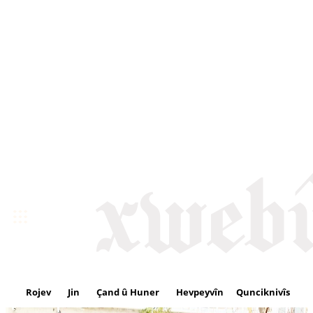
Rojev
Jin
Çand û Huner
Hevpeyvîn
Qunciknivîs
Se