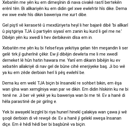
Xebatên me yên ku em dimeşînin di nava civakê rastî bertekên
erênî tên. Bi alîkariyên ku em didin gel xwe ewlehtir hîs dike. Dema
ew xwe ewle hîs dikin baweriya me xurt dibe.
Gel piştî vê kerasetê û mexdûriyeta heyî li her bajarê dibê ‘bi alîkarî
û piştgiriya TJA û partiyên siyasî em zanin ku kurd li gel me ne.’
Dibêjin yên ku xwedî li hev derbikevin dîsa em in.
Xebatên me yên ku bi felsefeya yekitiya gelan tên meşandin li ser
gelê tirk jî guherînê çêkir. Ew jî dibêjin dewleta me li me xwedî
derneket lê hûn hatin hawara me. Yanî em dikarin bibêjin ku ev
xebatên alîakriyê di nav gel de bûne cihê enerjiyeke baş. Ji bo wê
ya ku em zêde derbixin herî li pêş ewlehî be.
Dema ku em wekî TJA biçin bi însanekî re sohbet bikin, em êşa
wan şîna wan xemgîniya wan par ve dikin. Em didin hîskirin ku ne bi
tenê ne. Ji ber vê yekê ye ku baweriya wan bi me tê. Ev a hanê di
hêla parastinê de pir girîng e.
Yek bi awayekî lezgînî bi riya hunerî hinekî çalakiya wan çawa ji wê
şoqê derbixin di vê rewşê de. Ev a hanê jî gelekî xweşa însanan
diçe. Em ê hêdî hêdî ber bi başbûnê va biçin.