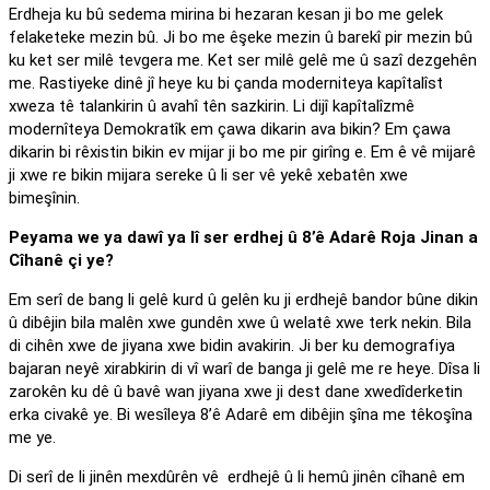
Erdheja ku bû sedema mirina bi hezaran kesan ji bo me gelek
felaketeke mezin bû. Ji bo me êşeke mezin û barekî pir mezin bû
ku ket ser milê tevgera me. Ket ser milê gelê me û sazî dezgehên
me. Rastiyeke dinê jî heye ku bi çanda moderniteya kapîtalîst
xweza tê talankirin û avahî tên sazkirin. Li dijî kapîtalîzmê
modernîteya Demokratîk em çawa dikarin ava bikin? Em çawa
dikarin bi rêxistin bikin ev mijar ji bo me pir girîng e. Em ê vê mijarê
ji xwe re bikin mijara sereke û li ser vê yekê xebatên xwe
bimeşînin.
Peyama we ya dawî ya lî ser erdhej û 8’ê Adarê Roja Jinan a
Cîhanê çi ye?
Em serî de bang li gelê kurd û gelên ku ji erdhejê bandor bûne dikin
û dibêjin bila malên xwe gundên xwe û welatê xwe terk nekin. Bila
di cihên xwe de jiyana xwe bidin avakirin. Ji ber ku demografiya
bajaran neyê xirabkirin di vî warî de banga ji gelê me re heye. Dîsa li
zarokên ku dê û bavê wan jiyana xwe ji dest dane xwedîderketin
erka civakê ye. Bi wesîleya 8’ê Adarê em dibêjin şîna me têkoşîna
me ye.
Di serî de li jinên mexdûrên vê erdhejê û li hemû jinên cîhanê em