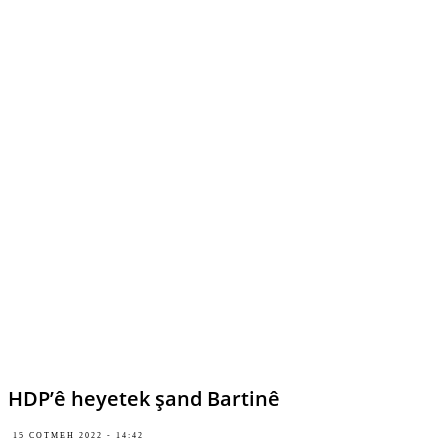
HDP’ê heyetek şand Bartinê
15 COTMEH 2022 - 14:42