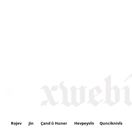
Rojev
Jin
Çand û Huner
Hevpeyvîn
Qunciknivîs
Se