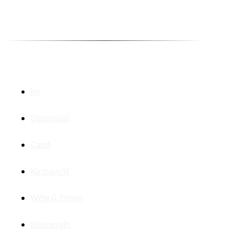
Munewer Azîzoglu Bazan
Selîm Temo
Dr. Zerdeşt Haco
Beşên Din
Jin
Dîplomasî
Çand
Kirmanckî
Wêje û Ziman
Hevpeyvîn