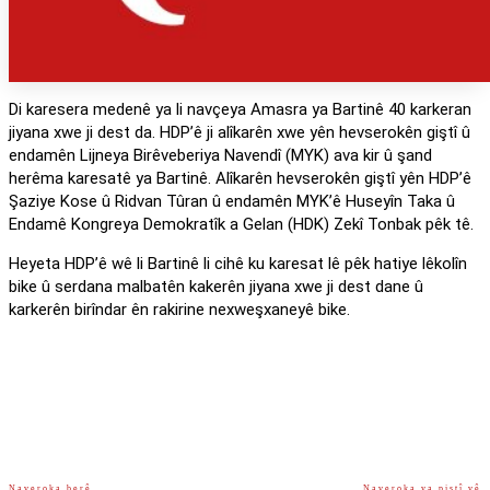
Di karesera medenê ya li navçeya Amasra ya Bartinê 40 karkeran
jiyana xwe ji dest da. HDP’ê ji alîkarên xwe yên hevserokên giştî û
endamên Lijneya Birêveberiya Navendî (MYK) ava kir û şand
herêma karesatê ya Bartinê. Alîkarên hevserokên giştî yên HDP’ê
Şaziye Kose û Ridvan Tûran û endamên MYK’ê Huseyîn Taka û
Endamê Kongreya Demokratîk a Gelan (HDK) Zekî Tonbak pêk tê.
Heyeta HDP’ê wê li Bartinê li cihê ku karesat lê pêk hatiye lêkolîn
bike û serdana malbatên kakerên jiyana xwe ji dest dane û
karkerên birîndar ên rakirine nexweşxaneyê bike.
Naveroka berê
Naveroka ya piştî vê