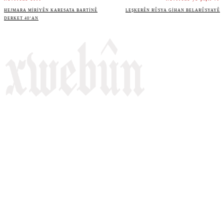
HEJMARA MIRIYÊN KARESATA BARTINÊ
LEŞKERÊN RÛSYA GIHAN BELARÛSYAYÊ
DERKET 40’AN
Rojnameya Heftane
Fırat Mahallesi, 499/1. Sokak,
100 Evler Sitesi No:6/F
Kayapınar, Diyarbakir
Telefon: +90(541) 806 84 85