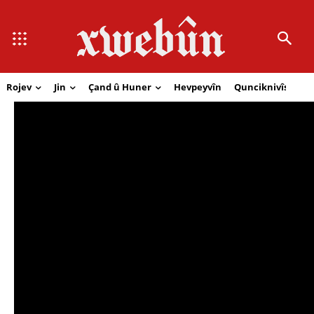
Rojev
Jin
Çand û Huner
Hevpeyvîn
Qunciknivîs
Se