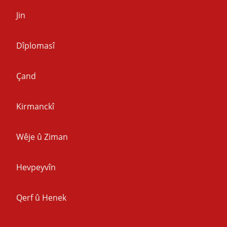
Jin
Dîplomasî
Çand
Kirmanckî
Wêje û Ziman
Hevpeyvîn
Qerf û Henek