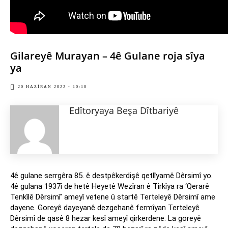
Gilareyê Murayan – 4ê Gulane roja sîya
ya
20 HAZIRAN 2022 - 10:10
Edîtoryaya Beşa Dîtbariyê
4ê gulane serrgêra 85. ê destpêkerdişê qetlîyamê Dêrsimî yo.
4ê gulana 1937î de hetê Heyetê Wezîran ê Tirkîya ra ‘Qerarê
Tenkîlê Dêrsimî’ ameyî vetene û startê Terteleyê Dêrsimî ame
dayene. Goreyê dayeyanê dezgehanê fermîyan Terteleyê
Dêrsimî de qasê 8 hezar kesî ameyî qirkerdene. La goreyê