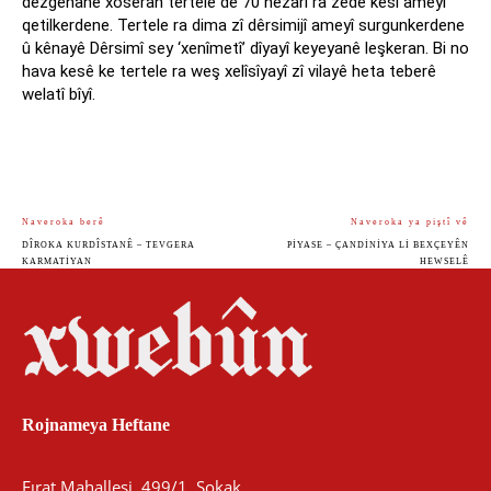
dezgehanê xoseran tertele de 70 hezarî ra zêde kesî ameyî
qetilkerdene. Tertele ra dima zî dêrsimijî ameyî surgunkerdene
û kênayê Dêrsimî sey ‘xenîmetî’ dîyayî keyeyanê leşkeran. Bi no
hava kesê ke tertele ra weş xelîsîyayî zî vilayê heta teberê
welatî bîyî.
Naveroka berê
Naveroka ya piştî vê
DÎROKA KURDÎSTANÊ – TEVGERA
PIYASE – ÇANDINIYA LI BEXÇEYÊN
KARMATIYAN
HEWSELÊ
Rojnameya Heftane
Fırat Mahallesi, 499/1. Sokak,