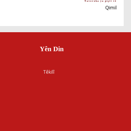
Naveroka ya piştî vê
Qimil
Yên Din
Têkilî