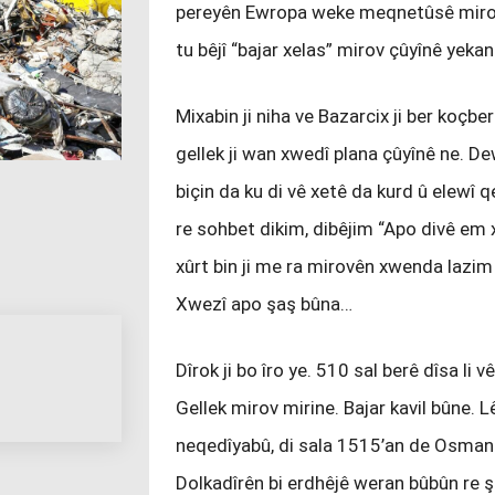
pereyên Ewropa weke meqnetûsê mirovan
tu bêjî “bajar xelas” mirov çûyînê yekan
Mixabin ji niha ve Bazarcix ji ber koçb
gellek ji wan xwedî plana çûyînê ne. Dew
biçin da ku di vê xetê da kurd û elewî qe
re sohbet dikim, dibêjim “Apo divê em xû
xûrt bin ji me ra mirovên xwenda lazim i
Xwezî apo şaş bûna…
Dîrok ji bo îro ye. 510 sal berê dîsa l
Gellek mirov mirine. Bajar kavil bûne. 
neqedîyabû, di sala 1515’an de Osmaniy
Dolkadîrên bi erdhêjê weran bûbûn re şer