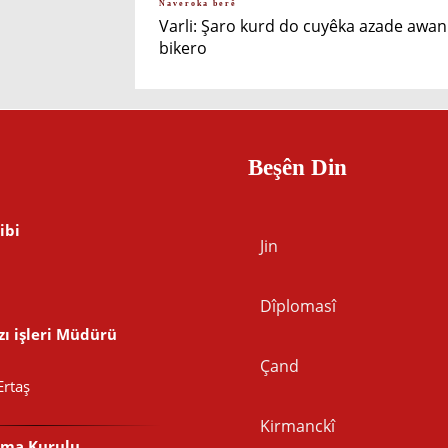
Naveroka berê
Varli: Şaro kurd do cuyêka azade awan
bikero
Beşên Din
ibi
Jin
Dîplomasî
ı işleri Müdürü
Çand
Ertaş
Kirmanckî
şma Kurulu