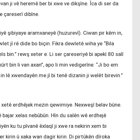
 ji vê heremê ber bi xwe ve dikşîne. Îca di ser da
e çareserî dibîne.
eriyê şibiyaye aramxaneyê (huzurevî). Ciwan pir kêm in,
let jî rê dide bo biçin. Fikra dewletê wiha ye “Bila
ls bin.” rewş xeter e. Li ser çareseriyê bi apekî 80 salî
rt bin li van axan”, apo li min vedigerîne: “Ji bo em
n lê xwendayên me jî bi tenê dizanin ji welêt birevin.”
i vê xetê erdhêjek mezin qewimiye. Nexweşî belav bûne.
Lê bajar xelas nebûbûn. Hîn du salên wê erdhejê
ên ku tu pîvanê êxlaqî ji xwe ra nekirin xem bi
 kirin û xaka wan dagir kirin. Di pirtûkên dîroka