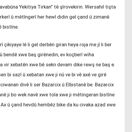
avabûna Yekitiya Tirkan” tê şîrovekirin. Wersahil tişta
irkerî û mêtîngerî her hewl didin gel çand û zimanê
ê bistîne.
 çikiyaye lê li gel derbên giran heya roja me jî li ber
 û bendê xwe baş girênedin, ev koçberî wiha
na vir xebatên xwe bê sekn devam dike rewş ne baş e.
 bi sazî û xebatan xwe ji nû ve bi vê axê ve girê
a ciwanan divê li ser Bazarcix û Elbistanê be. Bazarcix
anê ji bo wek navê xwe tola xwe ji mêtingeran bistîne
 Ax û çand hevdû hembêz bike da ku civaka azad xwe