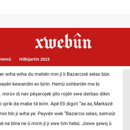
Hemû
Hilbijartin 2023
er wiha wiha du mehên min jî li Bazarcixê xelas bûn.
nayên kewandin ev birîn. Hemû sohbetên me bi
mirov di nav pêşerojek şîlo rojên xwe derbas dikin.
qirik da mabe tê kirin. Apê Elî digot “ax ax, Markazê
i min hîn jî wiha ye. Peyvên wek “Bazarcix xelas, semsûr
nê ne bîna ne û mirin jî ji xwe tim hebû. Jixwe şewq û