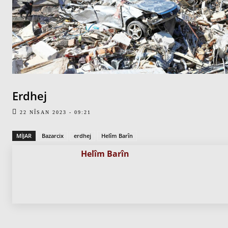
Erdhej
22 NÎSAN 2023 - 09:21
MIJAR
Bazarcix
erdhej
Helîm Barîn
Helîm Barîn