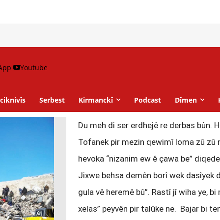
App
Youtube
ciknivîs
Serbest
Kirmanckî
Podcast
Dîmen
Du meh di ser erdhejê re derbas bûn. H
Tofanek pir mezin qewimî loma zû zû 
hevoka “nizanim ew ê çawa be” diqede. 
Jixwe behsa demên borî wek dasîyek di 
gula vê heremê bû”. Rastî jî wiha ye, b
xelas” peyvên pir talûke ne. Bajar bi te