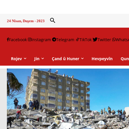
24 Nîsan, Duşem - 2023
Facebook
Instagram
Telegram
TikTok
Twitter
Whats
Rojev
Jin
Çand û Huner
Hevpeyvîn
Qun