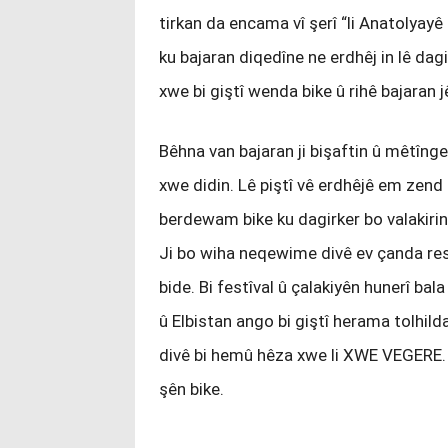
tirkan da encama vî şerî “li Anatolyayê 
ku bajaran diqedîne ne erdhêj in lê dag
xwe bi giştî wenda bike û rihê bajaran j
Bêhna van bajaran ji bişaftin û mêtîngerî
xwe didin. Lê piştî vê erdhêjê em zend
berdewam bike ku dagirker bo valakiri
Ji bo wiha neqewime divê ev çanda resen
bide. Bi festîval û çalakiyên hunerî bal
û Elbistan ango bi giştî herama tolhild
divê bi hemû hêza xwe li XWE VEGERE.
şên bike.