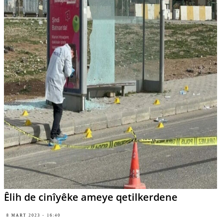
Êlih de cinîyêke ameye qetilkerdene
8 MART 2023 - 16:40