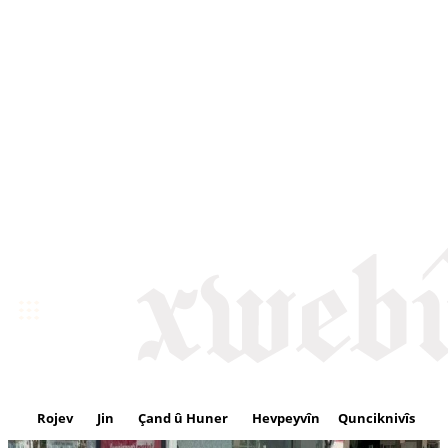
Rojev
Jin
Çand û Huner
Hevpeyvîn
Qunciknivîs
Se