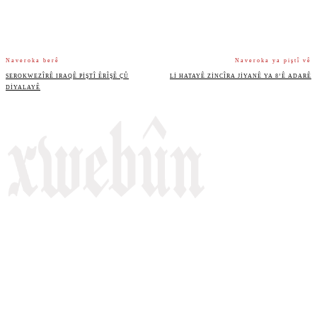
Naveroka berê
Naveroka ya piştî vê
SEROKWEZÎRÊ IRAQÊ PIŞTÎ ÊRÎŞÊ ÇÛ
LI HATAYÊ ZINCÎRA JIYANÊ YA 8’Ê ADARÊ
DIYALAYÊ
Rojnameya Heftane
Fırat Mahallesi, 499/1. Sokak,
100 Evler Sitesi No:6/F