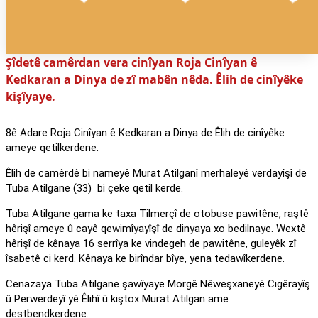
Şîdetê camêrdan vera cinîyan Roja Cinîyan ê
Kedkaran a Dinya de zî mabên nêda. Êlih de cinîyêke
kişîyaye.
8ê Adare Roja Cinîyan ê Kedkaran a Dinya de Êlih de cinîyêke
ameye qetilkerdene.
Êlih de camêrdê bi nameyê Murat Atilganî merhaleyê verdayîşî de
Tuba Atilgane (33) bi çeke qetil kerde.
Tuba Atilgane gama ke taxa Tilmerçî de otobuse pawitêne, raştê
hêrişî ameye û cayê qewimîyayîşî de dinyaya xo bedilnaye. Wextê
hêrişî de kênaya 16 serrîya ke vindegeh de pawitêne, guleyêk zî
îsabetê ci kerd. Kênaya ke birîndar bîye, yena tedawîkerdene.
Cenazaya Tuba Atilgane şawîyaye Morgê Nêweşxaneyê Cigêrayîş
û Perwerdeyî yê Êlihî û kiştox Murat Atilgan ame
destbendkerdene.