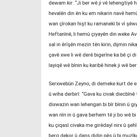
dewam kir: “Ji ber wê ji vê lehengtiyê h
hevalên din ên ku em nikarin navê hemûy
wan çîrokan hişt ku ramanekî bi vî şêwaz
Heftanînê, li hemû çiyayên din weke 
sal in êrîşên mezin tên kirin, dijmin nik
çavê xwe li wê derê bigerîne ka bê çi di
layiqê wê bînin ku karibê hinek ji wê b
Serxwebûn Zeyno, di demeke kurt de eci
û wiha derbirî: “Gava ku civak diecbînê 
dixwazin wan lehengan bi bîr bînin û gi
wan nîn in û gava berhem tê ji bo wê bi
ku çiqasî civaka me girêdayî nirx û şe
berg dekor û dans didin pêş û bi muzîke