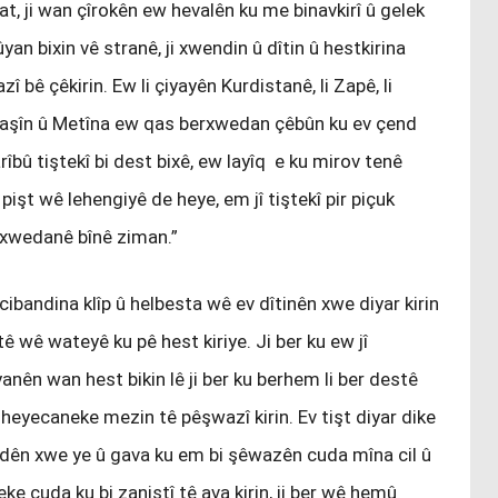
at, ji wan çîrokên ew hevalên ku me binavkirî û gelek
an bixin vê stranê, ji xwendin û dîtin û hestkirina
î bê çêkirin. Ew li çiyayên Kurdistanê, li Zapê, li
Avaşîn û Metîna ew qas berxwedan çêbûn ku ev çend
arîbû tiştekî bi dest bixê, ew layîq e ku mirov tenê
 pişt wê lehengiyê de heye, em jî tiştekî pir piçuk
erxwedanê bînê ziman.”
bandina klîp û helbesta wê ev dîtinên xwe diyar kirin
tê wê wateyê ku pê hest kiriye. Ji ber ku ew jî
yanên wan hest bikin lê ji ber ku berhem li ber destê
 heyecaneke mezin tê pêşwazî kirin. Ev tişt diyar dike
hîdên xwe ye û gava ku em bi şêwazên cuda mîna cil û
ke cuda ku bi zanistî tê ava kirin, ji ber wê hemû