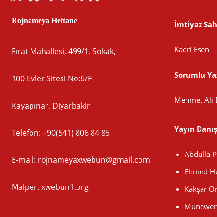
Rojnameya Heftane
İmtiyaz Sah
Kadri Esen
Fırat Mahallesi, 499/1. Sokak,
Sorumlu Yaz
100 Evler Sitesi No:6/F
Mehmet Ali 
Kayapınar, Diyarbakir
Yayın Danı
Telefon: +90(541) 806 84 85
Abdulla 
E-mail:
rojnameyaxwebun@gmail.com
Ehmed Hu
Malper: xwebun1.org
Kakşar O
Munewer 