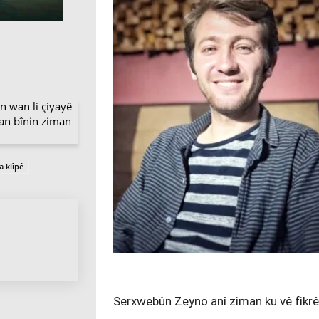
 wan li çiyayê
an bînin ziman
a klîpê
Serxwebûn Zeyno anî ziman ku vê fikrê 