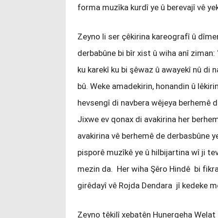
forma muzîka kurdî ye û berevajî vê ye
Zeyno li ser çêkirina kareografî û dîme
derbabûne bi bîr xist û wiha anî ziman: 
ku karekî ku bi şêwaz û awayekî nû di n
bû. Weke amadekirin, honandin û lêkiri
hevsengî di navbera wêjeya berhemê de
Jixwe ev qonax di avakirina her berhem
avakirina vê berhemê de derbasbûne y
pisporê muzîkê ye û hilbijartina wî ji te
mezin da. Her wiha Şêro Hindê bi fikr
girêdayî vê Rojda Dendara jî kedeke m
Zeyno têkilî xebatên Hunergeha Welat 