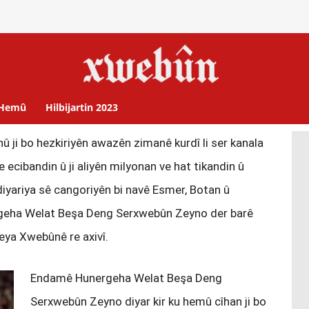
Hemû
Hilbijartin 2023
û ji bo hezkiriyên awazên zimanê kurdî li ser kanala
e ecibandin û ji aliyên milyonan ve hat tikandin û
o diyariya sê cangoriyên bi navê Esmer, Botan û
geha Welat Beşa Deng Serxwebûn Zeyno der barê
meya Xwebûnê re axivî.
Endamê Hunergeha Welat Beşa Deng
Serxwebûn Zeyno diyar kir ku hemû cîhan ji bo