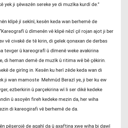
kê yek ji şêwazên sereke ye di muzîka kurdî de.”
nên klîpê jî sekînî, kesên keda wan berhemê de
“Kareografî û dîmenên vê klipê nêzî çil rojan ajot ji ber
av vê civakê de tê kirin, di gelek qonaxan de derbas
na tevger û kareografî û dîmenê weke avakirina
, di heman demê de muzîk û ritima wê bê çêkirin.
ekê de girîng in. Kesên ku herî zêde keda wan di
ek ji wan mamoste Mehmûd Berazî ye, ji ber ku ew
vger, ezberkirin û parçekirina wî li ser dikê kedeke
andin û asoyên fireh kedeke mezin da, her wiha
ezin di kareogirafi vê berhemê de da.
ên pêşerojê de agahî da û axaftina xwe wiha bi dawî