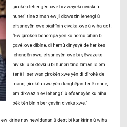
çîrokên lehengên xwe bi awayekî nivîskî û
hunerî tîne ziman ew jî dixwazin lehengî û
efsaneyên xwe bigihînin civaka xwe û wiha got:
“Ew çîrokên bêhempa yên ku hemû cîhan bi
çavê xwe dibîne, di hemû dinyayê de her kes
lehengên xwe, efsaneyên xwe bi şêwazeke
nivîskî û bi devkî û bi hunerî tîne ziman lê em
tenê li ser wan çîrokên xwe yên di dîrokê de
mane, çîrokên xwe yên dengbêjan tenê mane,
em dixwazin ev lehengtî û efsaneyên ku niha
pêk tên bînin ber çavên civaka xwe.”
ew kirine nav hewldanan û dest bi kar kirine û wiha