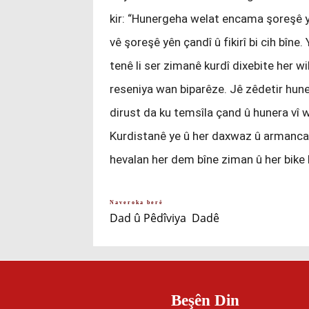
kir: “Hunergeha welat encama şoreşê 
vê şoreşê yên çandî û fikirî bi cih bîne
tenê li ser zimanê kurdî dixebite her wi
reseniya wan biparêze. Jê zêdetir hune
dirust da ku temsîla çand û hunera vî w
Kurdistanê ye û her daxwaz û armanc
hevalan her dem bîne ziman û her bike
Naveroka berê
Dad û Pêdîviya Dadê
Beşên Din