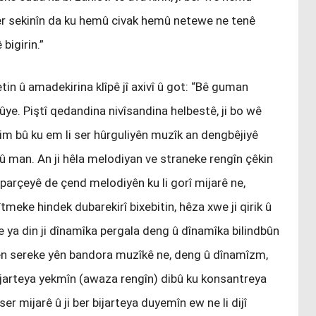
 ser sekinîn da ku hemû civak hemû netewe ne tenê
bigirin.”
n û amadekirina klîpê jî axivî û got: “Bê guman
ye. Piştî qedandina nivîsandina helbestê, ji bo wê
zim bû ku em li ser hûrguliyên muzîk an dengbêjiyê
 rû man. An ji hêla melodiyan ve straneke rengîn çêkin
 parçeyê de çend melodiyên ku li gorî mijarê ne,
rîtmeke hindek dubarekirî bixebitin, hêza xwe ji qirik û
 ya din ji dînamîka pergala deng û dînamîka bilindbûn
ên sereke yên bandora muzîkê ne, deng û dînamîzm,
 bijarteya yekmîn (awaza rengîn) dibû ku konsantreya
r mijarê û ji ber bijarteya duyemîn ew ne li dijî