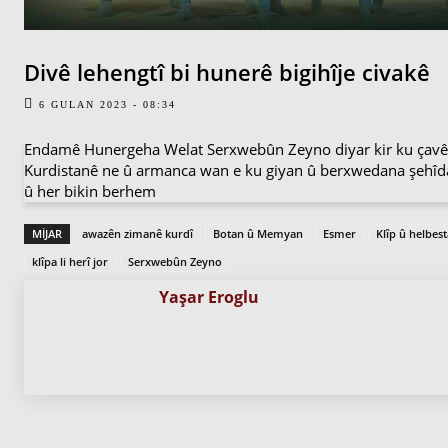
Divê lehengtî bi hunerê bigihîje civakê
6 GULAN 2023 - 08:34
Endamê Hunergeha Welat Serxwebûn Zeyno diyar kir ku çavên
Kurdistanê ne û armanca wan e ku giyan û berxwedana şehîd
û her bikin berhem
MIJAR
awazên zimanê kurdî
Botan û Memyan
Esmer
Klîp û helbest
klîpa li herî jor
Serxwebûn Zeyno
Yaşar Eroglu