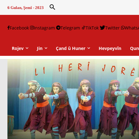
6 Gulan, Şemî - 2023
Facebook
Instagram
Telegram
TikTok
Twitter
Whats
Rojev
Jin
Çand û Huner
Hevpeyvîn
Qun