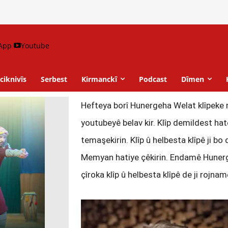
App
Youtube
ciknivîs
Serbest
Kirmanckî
Podcast
Dîmen
Hefteya borî Hunergeha Welat klîpeke n
youtubeyê belav kir. Klîp demildest hat
temaşekirin. Klîp û helbesta klîpê ji b
Memyan hatiye çêkirin. Endamê Huner
çîroka klîp û helbesta klîpê de ji rojna