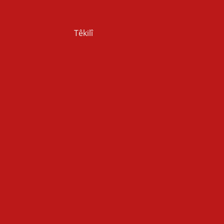
Têkilî