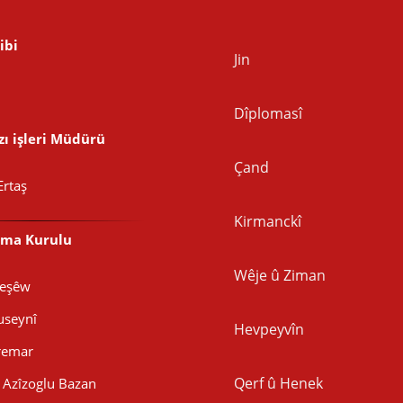
ibi
Jin
Dîplomasî
ı işleri Müdürü
Çand
Ertaş
Kirmanckî
şma Kurulu
Wêje û Ziman
Peşêw
seynî
Hevpeyvîn
remar
Qerf û Henek
Azîzoglu Bazan