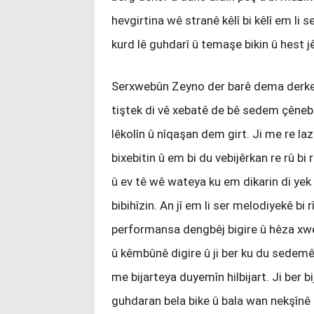
hevgirtina wê stranê kêlî bi kêlî em li
kurd lê guhdarî û temaşe bikin û hest jê 
Serxwebûn Zeyno der barê dema derketi
tiştek di vê xebatê de bê sedem çênebû
lêkolîn û nîqaşan dem girt. Ji me re la
bixebitin û em bi du vebijêrkan re rû bi
û ev tê wê wateya ku em dikarin di yek
bibihîzin. An jî em li ser melodiyekê bi 
performansa dengbêj bigire û hêza xwe
û kêmbûnê digire û ji ber ku du sedem
me bijarteya duyemîn hilbijart. Ji ber
guhdaran bela bike û bala wan nekşînê se