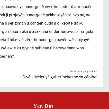
ye, daxwaziya hunergehê ew e ku hedef û armancên
. Yek ji projeyên hunergehê pêkhateyên rojava ne, ne
ha li ser ziman û çandên cuda jî di xebite da ku
rgeh li ser sekn û avakirina endamên xwe bi rengekî
elatî bike. Jê zêdetir hunergeh çavên wê li çiyayê
a wê ew e ku giyanê şehîdan û berxwedana wan
 berhem”.
Naveroka ya piştî vê
‘Divê li Meletiyê guherîneke mezin çêbibe’
Yên Din