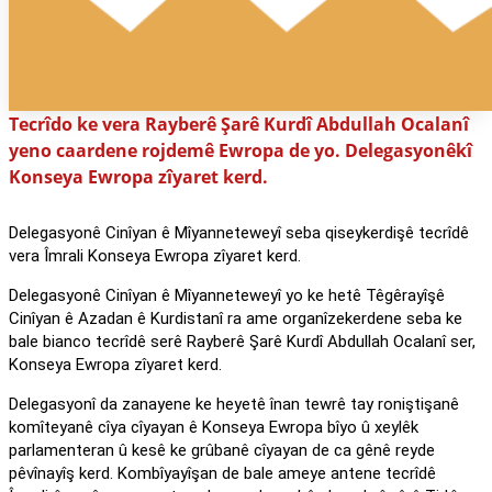
Tecrîdo ke vera Rayberê Şarê Kurdî Abdullah Ocalanî
yeno caardene rojdemê Ewropa de yo. Delegasyonêkî
Konseya Ewropa zîyaret kerd.
Delegasyonê Cinîyan ê Mîyanneteweyî seba qiseykerdişê tecrîdê
vera Îmrali Konseya Ewropa zîyaret kerd.
Delegasyonê Cinîyan ê Mîyanneteweyî yo ke hetê Têgêrayîşê
Cinîyan ê Azadan ê Kurdistanî ra ame organîzekerdene seba ke
bale bianco tecrîdê serê Rayberê Şarê Kurdî Abdullah Ocalanî ser,
Konseya Ewropa zîyaret kerd.
Delegasyonî da zanayene ke heyetê înan tewrê tay roniştişanê
komîteyanê cîya cîyayan ê Konseya Ewropa bîyo û xeylêk
parlamenteran û kesê ke grûbanê cîyayan de ca gênê reyde
pêvînayîş kerd. Kombîyayîşan de bale ameye antene tecrîdê