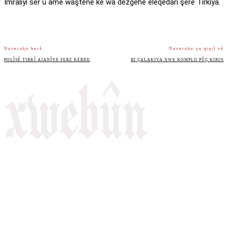
Îmraliyî ser û ame waştene ke wa dezgehê eleqedarî şêrê Tirkîya.
Naveroka berê
Naveroka ya piştî vê
POLÎSÊ TIRKÎ AJANÎYE FERZ KERDE
BI ÇALAKIYA XWE KOMPLO PÛÇ KIRIN
Rojnameya Heftane
Fırat Mahallesi, 499/1. Sokak,
100 Evler Sitesi No:6/F