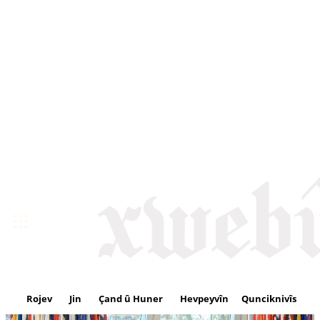
Rojev
Jin
Çand û Huner
Hevpeyvîn
Qunciknivîs
Se