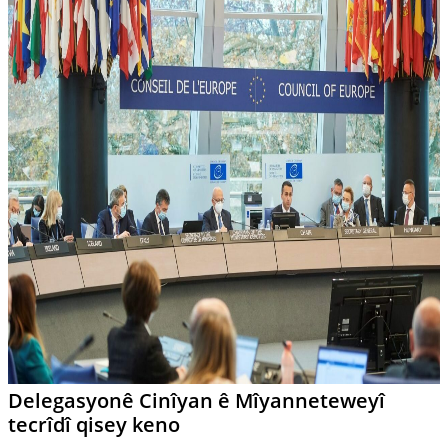
Delegasyonê Cinîyan ê Mîyanneteweyî
tecrîdî qisey keno