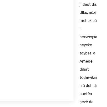
ji dest da.
Ulku, nêzî
mehek bû
li
nexweşxa
neyeke
taybet a
Amedê
dihat
tedawîkiri
n û duh di
saetên
şevê de