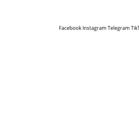
Facebook
Instagram
Telegram
Tik
Rojev
Jin
Çand û Huner
Hevpeyvîn
Qun