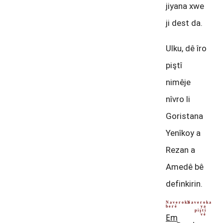
jiyana xwe
ji dest da.
Ulku, dê îro
piştî
nimêje
nîvro li
Goristana
Yenîkoy a
Rezan a
Amedê bê
definkirin.
Naveroka
Naveroka
berê
ya
piştî
Em
vê