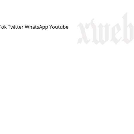
Tok
Twitter
WhatsApp
Youtube
ciknivîs
Serbest
Kirmanckî
Podcast
Dîmen
H