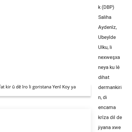
k (DBP)
Saliha
Aydenîz,
Ubeyîde
Ulku, li
nexweşxa
neya ku lê
dihat
 kir û dê îro li goristana Yenî Koy ya
dermankiri
n, di
encama
krîza dil de
jiyana xwe