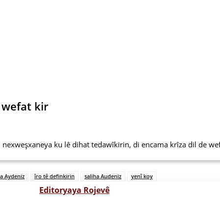
wefat kir
nexweşxaneya ku lê dihat tedawîkirin, di encama krîza dil de wefat
ha Aydeniz
îro tê definkirin
saliha Audeniz
yenî koy
Editoryaya Rojevê