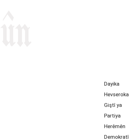
emû
Dayika
Hevseroka
Giştî ya
Partiya
Herêmên
Demokratî