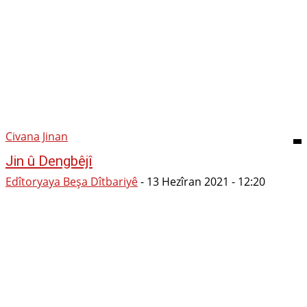
Civana Jinan
Jin û Dengbêjî
Edîtoryaya Beşa Dîtbariyê
-
13 Hezîran 2021 - 12:20