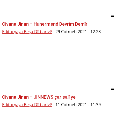
Civana Jinan – Hunermend Devrîm Demîr
Edîtoryaya Beşa Dîtbariyê
-
29 Cotmeh 2021 - 12:28
Civana Jinan – JINNEWS çar salî ye
Edîtoryaya Beşa Dîtbariyê
-
11 Cotmeh 2021 - 11:39