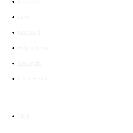
Dîplomasî
Çand
Kirmanckî
Wêje û Ziman
Hevpeyvîn
Qerf û Henek
Yên Din
Têkilî