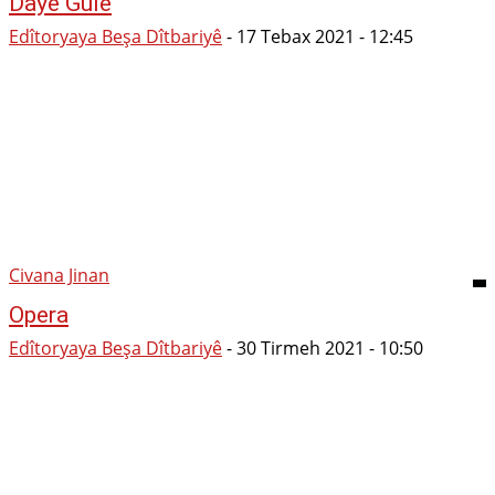
Dayê Gulê
Edîtoryaya Beşa Dîtbariyê
-
17 Tebax 2021 - 12:45
Civana Jinan
Opera
Edîtoryaya Beşa Dîtbariyê
-
30 Tirmeh 2021 - 10:50