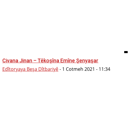
Civana Jinan – Têkoşîna Emîne Şenyaşar
Edîtoryaya Beşa Dîtbariyê
-
1 Cotmeh 2021 - 11:34