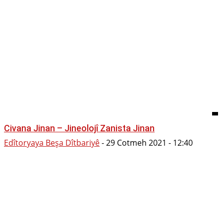
Civana Jinan – Jineolojî Zanista Jinan
Edîtoryaya Beşa Dîtbariyê
-
29 Cotmeh 2021 - 12:40