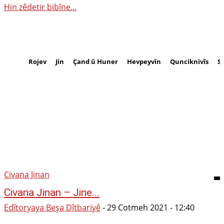
Hin zêdetir bibîne...
Rojev
Jin
Çand û Huner
Hevpeyvîn
Qunciknivîs
S
Civana Jinan
Civana Jinan – Jine...
Edîtoryaya Beşa Dîtbariyê
-
29 Cotmeh 2021 - 12:40