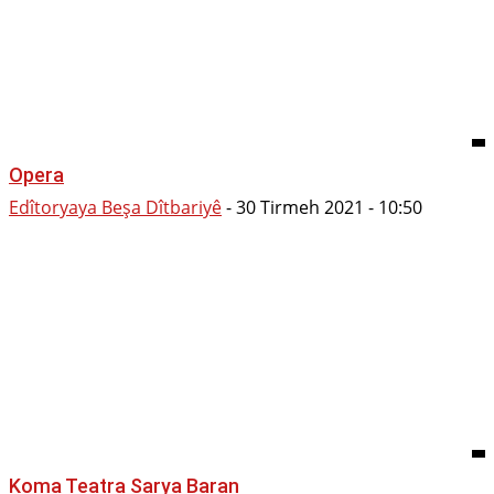
Opera
Edîtoryaya Beşa Dîtbariyê
-
30 Tirmeh 2021 - 10:50
Koma Teatra Sarya Baran