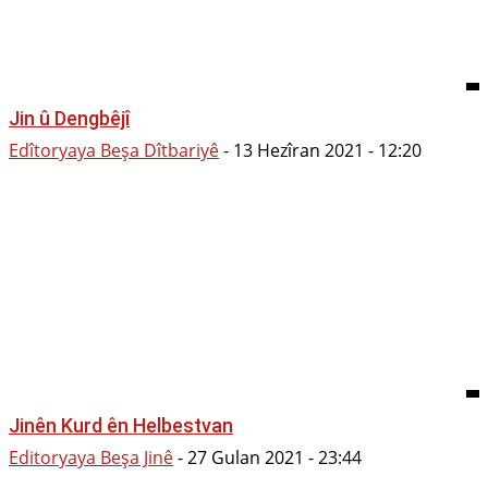
Jin û Dengbêjî
Edîtoryaya Beşa Dîtbariyê
-
13 Hezîran 2021 - 12:20
Jinên Kurd ên Helbestvan
Editoryaya Beşa Jinê
-
27 Gulan 2021 - 23:44