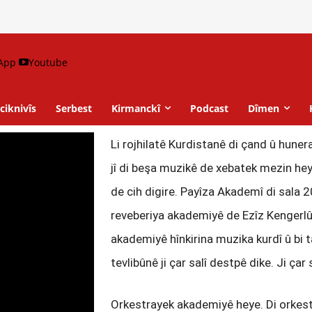
App
Youtube
ciknivîs
Serbest
Kirmanckî
Podcast
Dîmen
Li rojhilatê Kurdistanê di çand û hunera
jî di beşa muzikê de xebatek mezin hey
de cih digire. Payîza Akademî di sala 20
reveberiya akademiyê de Ezîz Kengerlû 
akademiyê hînkirina muzika kurdî û bi 
tevlibûnê ji çar salî destpê dike. Ji çar
Orkestrayek akademiyê heye. Di orkest