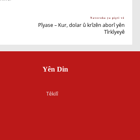
Naveroka ya piştî vê
û
Pîyase – Kur, dolar û krîzên aborî yên
Tîrkîyeyê
Yên Din
Têkilî