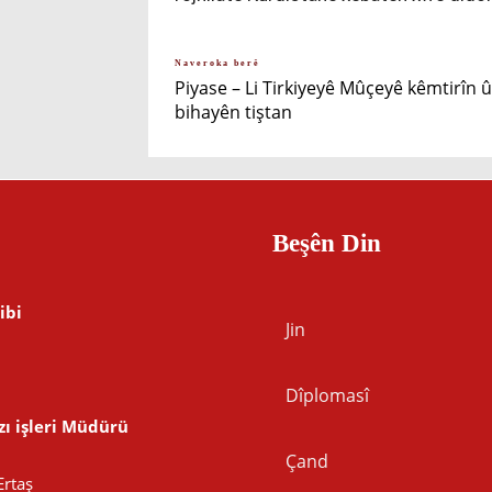
Naveroka berê
Piyase – Li Tirkiyeyê Mûçeyê kêmtirîn 
bihayên tiştan
Beşên Din
ibi
Jin
Dîplomasî
ı işleri Müdürü
Çand
Ertaş