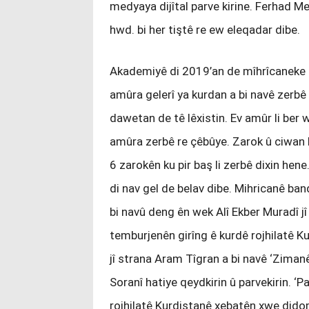
medyaya dijîtal parve kirine. Ferhad M
hwd. bi her tiştê re ew eleqadar dibe.
Akademiyê di 2019’an de mîhrîcaneke l
amûra gelerî ya kurdan a bi navê zerbê 
dawetan de tê lêxistin. Ev amûr li ber 
amûra zerbê re çêbûye. Zarok û ciwan b
6 zarokên ku pir baş li zerbê dixin he
di nav gel de belav dibe. Mihricanê ba
bi navû deng ên wek Alî Ekber Muradî jî 
temburjenên girîng ê kurdê rojhilatê 
jî strana Aram Tîgran a bi navê ‘Zimanê
Soranî hatiye qeydkirin û parvekirin. ‘P
rojhilatê Kurdistanê xebatên xwe dido