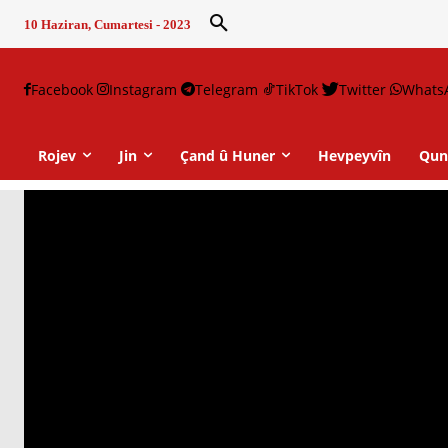
10 Haziran, Cumartesi - 2023
Facebook
Instagram
Telegram
TikTok
Twitter
Whats
Rojev
Jin
Çand û Huner
Hevpeyvîn
Qun