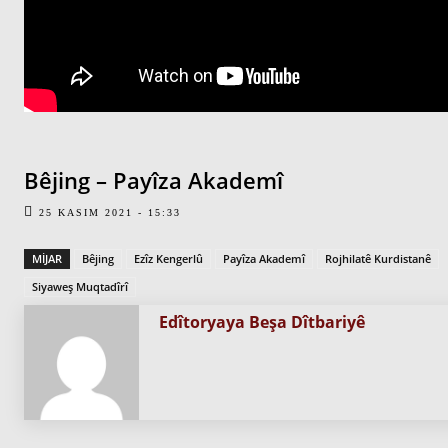
Bêjing – Payîza Akademî
25 KASIM 2021 - 15:33
MIJAR
Bêjing
Ezîz Kengerlû
Payîza Akademî
Rojhilatê Kurdistanê
Siyaweş Muqtadîrî
Edîtoryaya Beşa Dîtbariyê