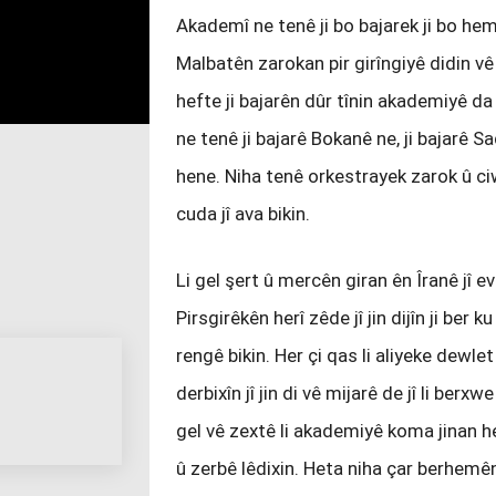
Akademî ne tenê ji bo bajarek ji bo he
Malbatên zarokan pir girîngiyê didin 
hefte ji bajarên dûr tînin akademiyê d
ne tenê ji bajarê Bokanê ne, ji bajarê
hene. Niha tenê orkestrayek zarok û ci
cuda jî ava bikin.
Li gel şert û mercên giran ên Îranê jî
Pirsgirêkên herî zêde jî jin dijîn ji ber
rengê bikin. Her çi qas li aliyeke dewlet
derbixîn jî jin di vê mijarê de jî li berx
gel vê zextê li akademiyê koma jinan h
û zerbê lêdixin. Heta niha çar berhemên