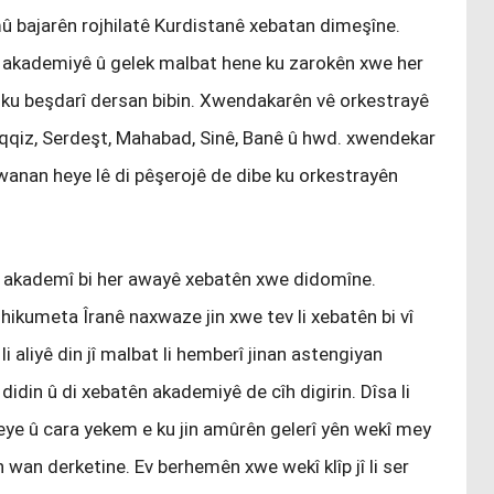
mû bajarên rojhilatê Kurdistanê xebatan dimeşîne.
vê akademiyê û gelek malbat hene ku zarokên xwe her
a ku beşdarî dersan bibin. Xwendakarên vê orkestrayê
 Saqqiz, Serdeşt, Mahabad, Sinê, Banê û hwd. xwendekar
wanan heye lê di pêşerojê de dibe ku orkestrayên
 ev akademî bi her awayê xebatên xwe didomîne.
 ku hikumeta Îranê naxwaze jin xwe tev li xebatên bi vî
 li aliyê din jî malbat li hemberî jinan astengiyan
we didin û di xebatên akademiyê de cîh digirin. Dîsa li
eye û cara yekem e ku jin amûrên gelerî yên wekî mey
 wan derketine. Ev berhemên xwe wekî klîp jî li ser