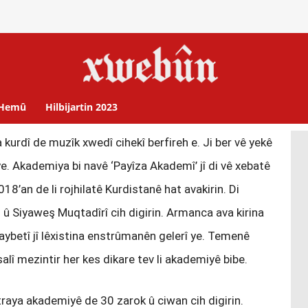
Hemû
Hilbijartin 2023
 kurdî de muzîk xwedî cihekî berfireh e. Ji ber vê yekê
e. Akademiya bi navê ‘Payîza Akademî’ jî di vê xebatê
18’an de li rojhilatê Kurdistanê hat avakirin. Di
û Siyaweş Muqtadîrî cih digirin. Armanca ava kirina
taybetî jî lêxistina enstrûmanên gelerî ye. Temenê
 salî mezintir her kes dikare tev li akademiyê bibe.
raya akademiyê de 30 zarok û ciwan cih digirin.