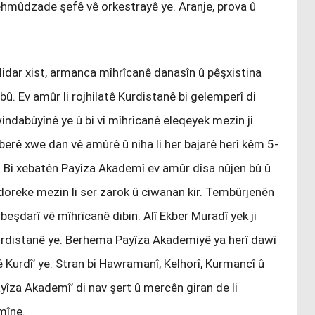
ehmûdzade şefê vê orkestrayê ye. Aranje, prova û
idar xist, armanca mîhrîcanê danasîn û pêşxistina
bû. Ev amûr li rojhilatê Kurdistanê bi gelemperî di
windabûyînê ye û bi vî mîhrîcanê eleqeyek mezin ji
erê xwe dan vê amûrê û niha li her bajarê herî kêm 5-
ne. Bi xebatên Payîza Akademî ev amûr dîsa nûjen bû û
ndoreke mezin li ser zarok û ciwanan kir. Tembûrjenên
beşdarî vê mîhrîcanê dibin. Alî Ekber Muradî yek ji
Kurdistanê ye. Berhema Payîza Akademiyê ya herî dawî
 Kurdî’ ye. Stran bi Hawramanî, Kelhorî, Kurmancî û
ayîza Akademî’ di nav şert û mercên giran de li
mîne.