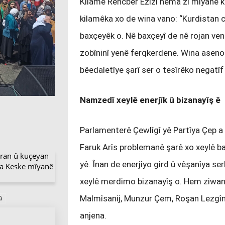
Kilamê Rencber Ezîzî hema zî mîyanê k
kilamêka xo de wina vano: “Kurdistan c
baxçeyêk o. Nê baxçeyî de nê rojan ve
zobîninî yenê ferqkerdene. Wina aseno ke
bêedaletîye şarî ser o tesîrêko negatîf
Namzedî xeylê enerjîk û bizanayîş ê
Parlamenterê Çewlîgî yê Partîya Çep a
Faruk Arîs problemanê şarê xo xeylê ba
aran û kuçeyan
yê. Înan de enerjîyo gird û vêşanîya s
 a Keske mîyanê
xeylê merdimo bizanayîş o. Hem ziwanê
Malmîsanij, Munzur Çem, Roşan Lezgînî
û
anjena.