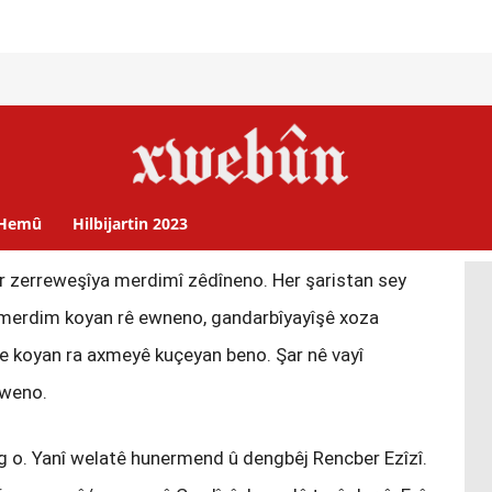
Hemû
Hilbijartin 2023
r zerreweşîya merdimî zêdîneno. Her şaristan sey
e merdim koyan rê ewneno, gandarbîyayîşê xoza
îye koyan ra axmeyê kuçeyan beno. Şar nê vayî
aweno.
îg o. Yanî welatê hunermend û dengbêj Rencber Ezîzî.