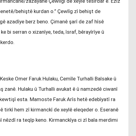
irmancanê/zazayanê Çewlîgî de xeylê tesîrdar ê. Ezîz
enetê/behiştê kurdan o.” Çewlîg zî behişt de
ngê azadîye berz beno. Çimanê şarî de zaf hîsê
 bi serran o xizanîye, teda, îsraf, bêrayîrîye û
 kerdo.
 Keske Omer Faruk Hulaku, Cemîle Turhalli Balsake û
ş zanê. Hulaku û Turhalli avukat ê û namzedê ciwanî
erkewtişî esta. Mamoste Faruk Arîs hetê edebîyatî ra
 tirkî hem zî kirmanckî de xeylê eleqeder o. Eseranê
 nêzdî ra teqîp keno. Kirmanckîya ci zî bala merdimi