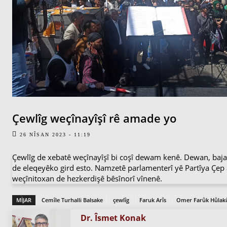
Çewlîg weçînayîşî rê amade yo
26 NÎSAN 2023 - 11:19
Çewlîg de xebatê weçînayîşî bi coşî dewam kenê. Dewan, baj
de eleqeyêko gird esto. Namzetê parlamenterî yê Partîya Çep
weçînitoxan de hezkerdişê bêsînorî vînenê.
MIJAR
Cemîle Turhalli Balsake
çewlîg
Faruk Arîs
Omer Farûk Hûlak
Dr. Îsmet Konak