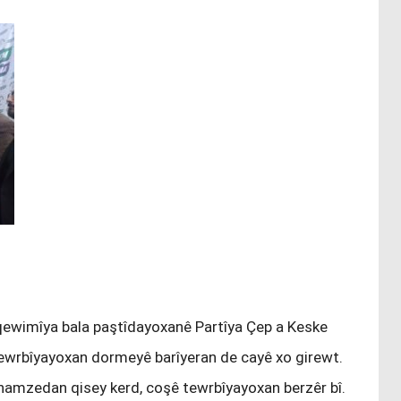
qewimîya bala paştîdayoxanê Partîya Çep a Keske
, tewrbîyayoxan dormeyê barîyeran de cayê xo girewt.
e namzedan qisey kerd, coşê tewrbîyayoxan berzêr bî.