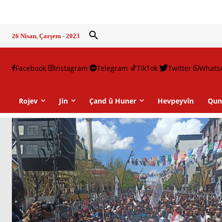
26 Nîsan, Çarşem - 2023
Facebook
Instagram
Telegram
TikTok
Twitter
Whats
Rojev
Jin
Çand û Huner
Hevpeyvîn
Qun