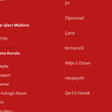
Jin
Dîplomasî
ı işleri Müdürü
Çand
Ertaş
Kirmanckî
şma Kurulu
Wêje û Ziman
Peşêw
seynî
Hevpeyvîn
remar
Qerf û Henek
Azîzoglu Bazan
mo
şt Haco