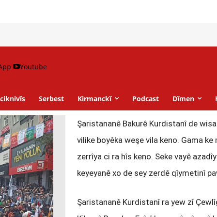
App
Youtube
ciknivîs
Serbest
Kirmanckî
Podcast
Dîmen
Şaristananê Bakurê Kurdistanî de wisa
vilike boyêka weşe vila keno. Gama k
zerrîya ci ra hîs keno. Seke vayê azad
keyeyanê xo de sey zerdê qîymetinî p
Şaristananê Kurdistanî ra yew zî Çewl