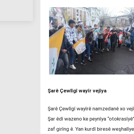
Şarê Çewlîgî wayîr vejîya
Şarê Çewlîgî wayîrê namzedanê xo vejî
Şar êdî wazeno ke peynîya “otokrasîyê
zaf girîng ê. Yan kurdî biresê weşhalîye