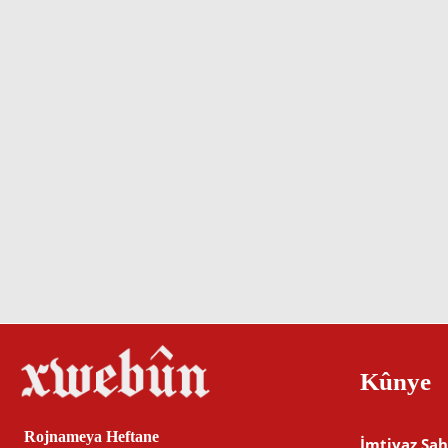
Kûnye
Rojnameya Heftane
İmtiyaz Sah