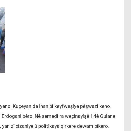
yeno. Kuçeyan de înan bi keyfweşîye pêşwazî keno.
” Erdoganî bêro. Nê semedî ra weçînayîşê 14ê Gulane
, yan zî xizanîye û polîtîkaya qirkere dewam bikero.