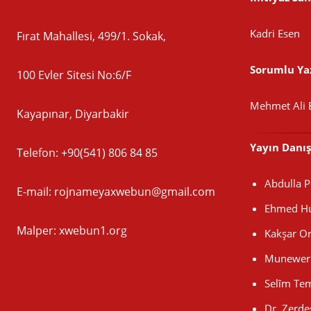
Kadri Esen
Fırat Mahallesi, 499/1. Sokak,
Sorumlu Yaz
100 Evler Sitesi No:6/F
Mehmet Ali 
Kayapınar, Diyarbakir
Yayın Danı
Telefon: +90(541) 806 84 85
Abdulla 
E-mail:
rojnameyaxwebun@gmail.com
Ehmed Hu
Malper: xwebun1.org
Kakşar O
Munewer 
Selîm Te
Dr. Zerde