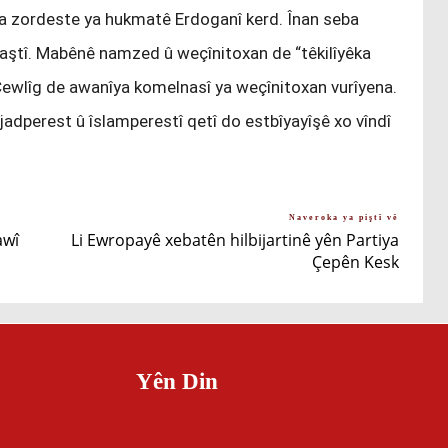
ya zordeste ya hukmatê Erdoganî kerd. Înan seba
waştî. Mabênê namzed û weçînitoxan de “têkilîyêka
e Çewlîg de awanîya komelnasî ya weçînitoxan vurîyena.
adperest û îslamperestî qetî do estbîyayîşê xo vîndî
Naveroka ya piştî vê
awî
Li Ewropayê xebatên hilbijartinê yên Partiya
Çepên Kesk
Yên Din