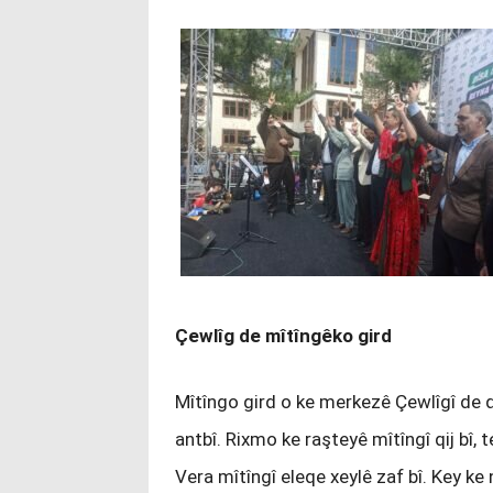
Çewlîg de mîtîngêko gird
Mîtîngo gird o ke merkezê Çewlîgî de 
antbî. Rixmo ke raşteyê mîtîngî qij bî
Vera mîtîngî eleqe xeylê zaf bî. Key k