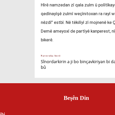
Hîrê namzedan zî qala zulm û polîtîka
qedînayîşê zulmî weçînitoxan ra rayî 
nêzdî” estbî. Nê têkilîyî zî mojnenê k
Demê ameyoxî de partîyê kanperest, nîj
bikerê.
Naveroka berê
Sînordarkirin a ji bo binçavkiriyan bi d
bû
Beşên Din
ibi